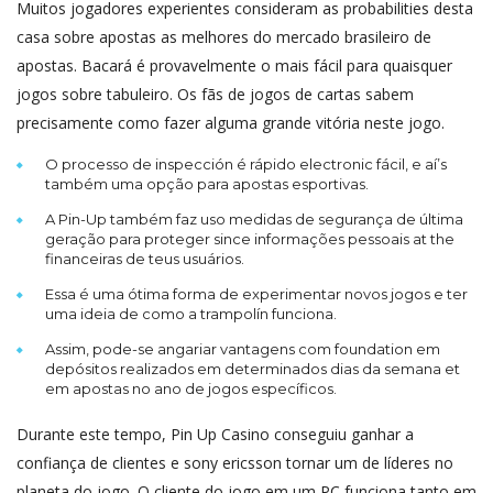
Muitos jogadores experientes consideram as probabilities desta
casa sobre apostas as melhores do mercado brasileiro de
apostas. Bacará é provavelmente o mais fácil para quaisquer
jogos sobre tabuleiro. Os fãs de jogos de cartas sabem
precisamente como fazer alguma grande vitória neste jogo.
O processo de inspección é rápido electronic fácil, e aí’s
também uma opção para apostas esportivas.
A Pin-Up também faz uso medidas de segurança de última
geração para proteger since informações pessoais at the
financeiras de teus usuários.
Essa é uma ótima forma de experimentar novos jogos e ter
uma ideia de como a trampolín funciona.
Assim, pode-se angariar vantagens com foundation em
depósitos realizados em determinados dias da semana et
em apostas no ano de jogos específicos.
Durante este tempo, Pin Up Casino conseguiu ganhar a
confiança de clientes e sony ericsson tornar um de líderes no
planeta do jogo. O cliente do jogo em um PC funciona tanto em