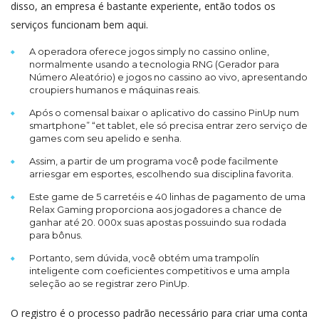
disso, an empresa é bastante experiente, então todos os
serviços funcionam bem aqui.
A operadora oferece jogos simply no cassino online,
normalmente usando a tecnologia RNG (Gerador para
Número Aleatório) e jogos no cassino ao vivo, apresentando
croupiers humanos e máquinas reais.
Após o comensal baixar o aplicativo do cassino PinUp num
smartphone” “et tablet, ele só precisa entrar zero serviço de
games com seu apelido e senha.
Assim, a partir de um programa você pode facilmente
arriesgar em esportes, escolhendo sua disciplina favorita.
Este game de 5 carretéis e 40 linhas de pagamento de uma
Relax Gaming proporciona aos jogadores a chance de
ganhar até 20. 000x suas apostas possuindo sua rodada
para bônus.
Portanto, sem dúvida, você obtém uma trampolín
inteligente com coeficientes competitivos e uma ampla
seleção ao se registrar zero PinUp.
O registro é o processo padrão necessário para criar uma conta