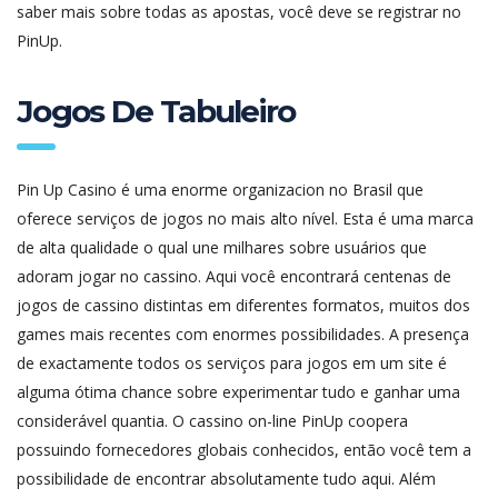
saber mais sobre todas as apostas, você deve se registrar no
PinUp.
Jogos De Tabuleiro
Pin Up Casino é uma enorme organizacion no Brasil que
oferece serviços de jogos no mais alto nível. Esta é uma marca
de alta qualidade o qual une milhares sobre usuários que
adoram jogar no cassino. Aqui você encontrará centenas de
jogos de cassino distintas em diferentes formatos, muitos dos
games mais recentes com enormes possibilidades. A presença
de exactamente todos os serviços para jogos em um site é
alguma ótima chance sobre experimentar tudo e ganhar uma
considerável quantia. O cassino on-line PinUp coopera
possuindo fornecedores globais conhecidos, então você tem a
possibilidade de encontrar absolutamente tudo aqui. Além