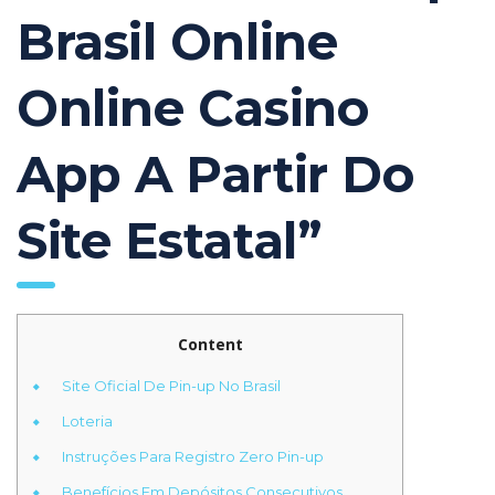
Brasil️ Online
Online Casino
App A Partir Do
Site Estatal”
Content
Site Oficial De Pin-up No Brasil
Loteria
Instruções Para Registro Zero Pin-up
Benefícios Em Depósitos Consecutivos