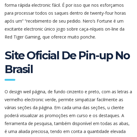
forma rápida electronic fácil. É por isso que nos esforçamos
para processar todos os saques dentro de twenty-four horas
após um” “recebimento de seu pedido. Nero’s Fortune é um
excitante electronic único jogo sobre caça-níqueis on-line da
Red Tiger Gaming, que oferece muito ponche.
Site Oficial De Pin-up No
Brasil
O design weil página, de fundo cinzento e preto, com as letras a
vermelho electronic verde, permite simpatizar facilmente as
várias seções da página. Em cada uma das seções, u cliente
poderá visualizar as promoções em curso e os destaques. A
ferramenta de pesquisa, também disponível em todas as abas,
é uma aliada preciosa, tendo em conta a quantidade elevada