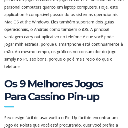
personal computers quanto em laptop computers. Hoje, este
application é compatível possuindo os sistemas operacionais
Mac OS at the Windows. Eles também suportam dois guias
operacionais, o Android como também o iOS. A principal
vantagem carry out aplicativo no telefone é que você pode
jogar mhh estrada, porque u smartphone está continuamente à
mão. Ao mesmo tempo, os gráficos no consumidor do jogo
simply no PC são bons, porque o pc é mais recio do que o
telefone.
Os 9 Melhores Jogos
Para Cassino Pin-up
Seu design fácil de usar vuelta o Pin-Up fácil de encontrar um
jogo de Roleta que você’está procurando, quer você prefira a