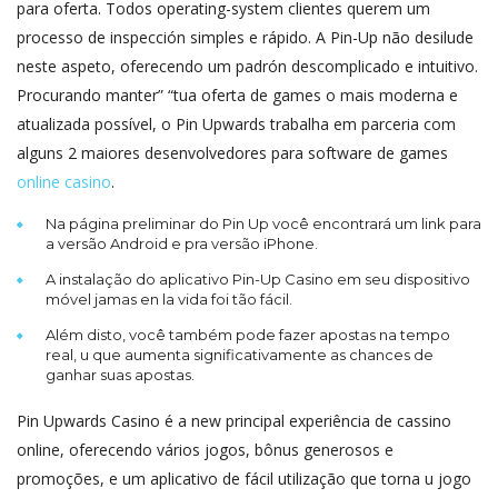
para oferta. Todos operating-system clientes querem um
processo de inspección simples e rápido. A Pin-Up não desilude
neste aspeto, oferecendo um padrón descomplicado e intuitivo.
Procurando manter” “tua oferta de games o mais moderna e
atualizada possível, o Pin Upwards trabalha em parceria com
alguns 2 maiores desenvolvedores para software de games
online casino
.
Na página preliminar do Pin Up você encontrará um link para
a versão Android e pra versão iPhone.
A instalação do aplicativo Pin-Up Casino em seu dispositivo
móvel jamas en la vida foi tão fácil.
Além disto, você também pode fazer apostas na tempo
real, u que aumenta significativamente as chances de
ganhar suas apostas.
Pin Upwards Casino é a new principal experiência de cassino
online, oferecendo vários jogos, bônus generosos e
promoções, e um aplicativo de fácil utilização que torna u jogo