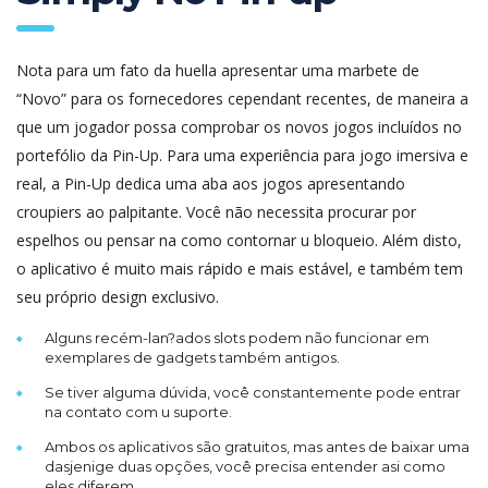
Nota para um fato da huella apresentar uma marbete de
“Novo” para os fornecedores cependant recentes, de maneira a
que um jogador possa comprobar os novos jogos incluídos no
portefólio da Pin-Up. Para uma experiência para jogo imersiva e
real, a Pin-Up dedica uma aba aos jogos apresentando
croupiers ao palpitante. Você não necessita procurar por
espelhos ou pensar na como contornar u bloqueio. Além disto,
o aplicativo é muito mais rápido e mais estável, e também tem
seu próprio design exclusivo.
Alguns recém-lan?ados slots podem não funcionar em
exemplares de gadgets também antigos.
Se tiver alguma dúvida, você constantemente pode entrar
na contato com u suporte.
Ambos os aplicativos são gratuitos, mas antes de baixar uma
dasjenige duas opções, você precisa entender asi como
eles diferem.