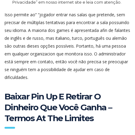
Privacidade” em nosso internet site e leia com atenção.
Isso permite ao” “jogador entrar nas salas que pretende, sem
precisar de múltiplas tentativas para encontrar a sala possuindo
seu idioma. A maioria dos games é apresentada afin de falantes
de inglês e de russo, mas italiano, turco, português ou alemão
são outras dieses opções possíveis. Portanto, há uma pessoa
em qualquer organizacion que monitora isso. O administrador
está sempre em contato, então você não precisa se preocupar
se ninguém tem a possibilidade de ajudar em caso de
dificuldades.
Baixar Pin Up E Retirar O
Dinheiro Que Você Ganha –
Termos At The Limites