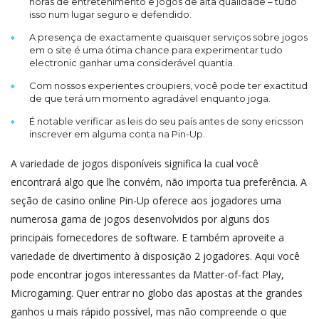
horas de entretenimento e jogos de alta qualidade – tudo
isso num lugar seguro e defendido.
A presença de exactamente quaisquer serviços sobre jogos
em o site é uma ótima chance para experimentar tudo
electronic ganhar uma considerável quantia.
Com nossos experientes croupiers, você pode ter exactitud
de que terá um momento agradável enquanto joga.
É notable verificar as leis do seu país antes de sony ericsson
inscrever em alguma conta na Pin-Up.
A variedade de jogos disponíveis significa la cual você
encontrará algo que lhe convém, não importa tua preferência. A
seção de casino online Pin-Up oferece aos jogadores uma
numerosa gama de jogos desenvolvidos por alguns dos
principais fornecedores de software. E também aproveite a
variedade de divertimento à disposição 2 jogadores. Aqui você
pode encontrar jogos interessantes da Matter-of-fact Play,
Microgaming. Quer entrar no globo das apostas at the grandes
ganhos u mais rápido possível, mas não compreende o que