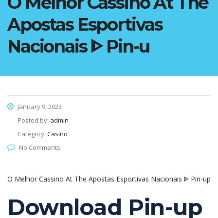
O Melhor Cassino At The
Apostas Esportivas
Nacionais ᐈ Pin-u
January 9, 2023
Posted by:
admin
Category:
Casino
No Comments
O Melhor Cassino At The Apostas Esportivas Nacionais ᐈ Pin-up
Download Pin-up