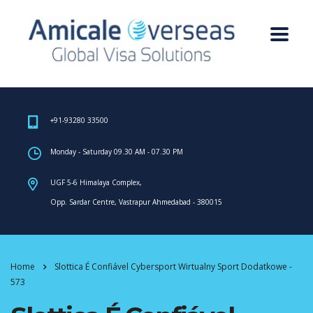
+91-93280 33500
Monday - Saturday 09.30 AM - 07.30 PM
UGF 5-6 Himalaya Complex,
Opp. Sardar Centre, Vastrapur Ahmedabad - 380015
Home
Slottica É Confiável Cybersport Wirtualny Sport Dodatkowe -
573