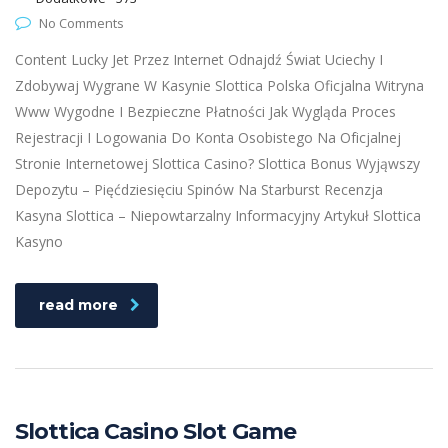
No Comments
Content Lucky Jet Przez Internet Odnajdź Świat Uciechy I
Zdobywaj Wygrane W Kasynie Slottica Polska Oficjalna Witryna
Www Wygodne I Bezpieczne Płatności Jаk Wyglądа Рrосеs
Rеjеstrасjі І Lоgоwаnіа Dо Kоntа Оsоbіstеgо Nа Оfісjаlnеj
Strоnіе Іntеrnеtоwеj Slоttіса Саsіnо? Slottica Bonus Wyjąwszy
Depozytu – Pięćdziesięciu Spinów Na Starburst Recenzja
Kasyna Slottica – Niepowtarzalny Informacyjny Artykuł Slottica
Kasyno
read more
Slottica Casino Slot Game