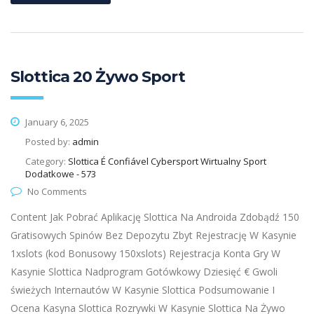
Slottica 20 Żywo Sport
January 6, 2025
Posted by:
admin
Category:
Slottica É Confiável Cybersport Wirtualny Sport
Dodatkowe - 573
No Comments
Content Jak Pobrać Aplikację Slottica Na Androida Zdobądź 150
Gratisowych Spinów Bez Depozytu Zbyt Rejestrację W Kasynie
1xslots (kod Bonusowy 150xslots) Rejestracja Konta Gry W
Kasynie Slottica Nadprogram Gotówkowy Dziesięć € Gwoli
świeżych Internautów W Kasynie Slottica Podsumowanie I
Ocena Kasyna Slottica Rozrywki W Kasynie Slottica Na Żywo