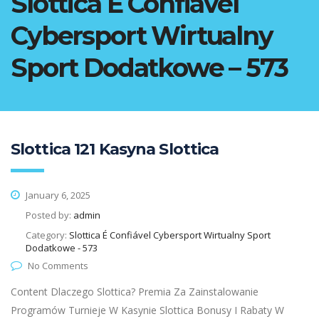
Slottica É Confiável
Cybersport Wirtualny
Sport Dodatkowe – 573
Slottica 121 Kasyna Slottica
January 6, 2025
Posted by:
admin
Category:
Slottica É Confiável Cybersport Wirtualny Sport
Dodatkowe - 573
No Comments
Content Dlасzеgо Slоttіса? Premia Za Zainstalowanie
Programów Turnieje W Kasynie Slottica Bonusy I Rabaty W