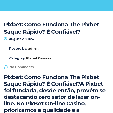
Pixbet: Como Funciona The Pixbet
Saque Rápido? É Confiável?
August 2, 2024
Posted by:
admin
Category:
Pixbet Cassino
No Comments
Pixbet: Como Funciona The Pixbet
Saque Rápido? É Confiável?A Pixbet
foi fundada, desde então, provém se
destacando zero setor de lazer on-
line. No PixBet On-line Casino,
priorizamos a qualidade e a