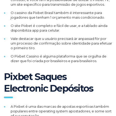
um site específico para transmissão de jogos esportivos.
O cassino da Pixbet Brasil também é interessante para
jogadores que tenham 1 orçamento mais condicionado.
O site Pixbet é completo e fácil de usar, e a tablado ainda
disponibiliza app para celular.
Vale destacar que u usuário precisará är anpassad för por
um processo de confirmação sobre identidade para efetuar
o primeiro tiro.
O Pixbet Cassino é alguma plataforma que se orgulha de
dizer que foi criada por brasileiros e para brasileiros.
Pixbet Saques
Electronic Depósitos
A Pixbet é uma das marcas de apostas esportivas também
populares entre operating system apostadores, e some sort
of sua reputação.