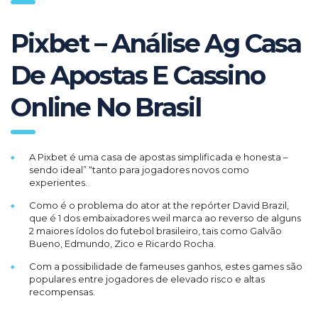
Pixbet – Análise Ag Casa
De Apostas E Cassino
Online No Brasil
A Pixbet é uma casa de apostas simplificada e honesta –
sendo ideal” “tanto para jogadores novos como
experientes.
Como é o problema do ator at the repórter David Brazil,
que é 1 dos embaixadores weil marca ao reverso de alguns
2 maiores ídolos do futebol brasileiro, tais como Galvão
Bueno, Edmundo, Zico e Ricardo Rocha.
Com a possibilidade de fameuses ganhos, estes games são
populares entre jogadores de elevado risco e altas
recompensas.