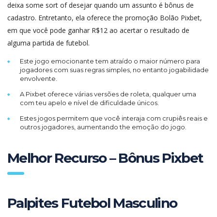
deixa some sort of desejar quando um assunto é bônus de
cadastro. Entretanto, ela oferece the promoção Bolão Pixbet,
em que você pode ganhar R$12 ao acertar o resultado de
alguma partida de futebol.
Este jogo emocionante tem atraído o maior número para
jogadores com suas regras simples, no entanto jogabilidade
envolvente.
A Pixbet oferece várias versões de roleta, qualquer uma
com teu apelo e nível de dificuldade únicos.
Estes jogos permitem que você interaja com crupiês reais e
outros jogadores, aumentando the emoção do jogo.
Melhor Recurso – Bônus Pixbet
Palpites Futebol Masculino