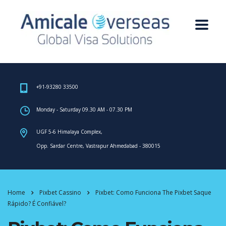
+91-93280 33500
Monday - Saturday 09.30 AM - 07.30 PM
UGF 5-6 Himalaya Complex,
Opp. Sardar Centre, Vastrapur Ahmedabad - 380015
Home
Pixbet Cassino
Pixbet: Como Funciona The Pixbet Saque
Rápido? É Confiável?