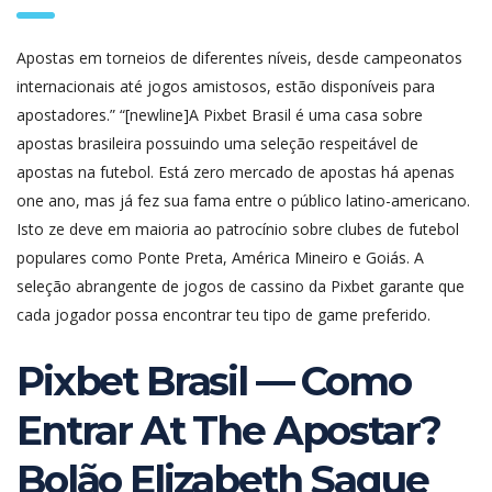
Apostas em torneios de diferentes níveis, desde campeonatos
internacionais até jogos amistosos, estão disponíveis para
apostadores.” “[newline]A Pixbet Brasil é uma casa sobre
apostas brasileira possuindo uma seleção respeitável de
apostas na futebol. Está zero mercado de apostas há apenas
one ano, mas já fez sua fama entre o público latino-americano.
Isto ze deve em maioria ao patrocínio sobre clubes de futebol
populares como Ponte Preta, América Mineiro e Goiás. A
seleção abrangente de jogos de cassino da Pixbet garante que
cada jogador possa encontrar teu tipo de game preferido.
Pixbet Brasil — Como
Entrar At The Apostar?
Bolão Elizabeth Saque