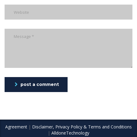
post a comment
Agreement
|
Disclaimer, Privacy Policy & Terms and Conditions
|
AlldoneTechnology