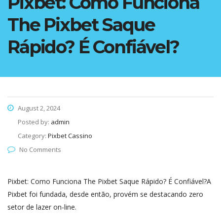
Pixbet: Como Funciona
The Pixbet Saque
Rápido? É Confiável?
August 2, 2024
Posted by:
admin
Category:
Pixbet Cassino
No Comments
Pixbet: Como Funciona The Pixbet Saque Rápido? É Confiável?
A
Pixbet foi fundada, desde então, provém se destacando zero
setor de lazer on-line.