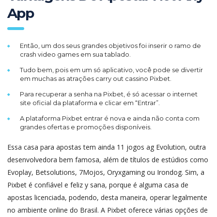
App
Então, um dos seus grandes objetivos foi inserir o ramo de
crash video games em sua tablado.
Tudo bem, pois em um só aplicativo, você pode se divertir
em muchas as atrações carry out cassino Pixbet.
Para recuperar a senha na Pixbet, é só acessar o internet
site oficial da plataforma e clicar em “Entrar”.
A plataforma Pixbet entrar é nova e ainda não conta com
grandes ofertas e promoções disponíveis.
Essa casa para apostas tem ainda 11 jogos ag Evolution, outra
desenvolvedora bem famosa, além de títulos de estúdios como
Evoplay, Betsolutions, 7Mojos, Oryxgaming ou Irondog. Sim, a
Pixbet é confiável e feliz y sana, porque é alguma casa de
apostas licenciada, podendo, desta maneira, operar legalmente
no ambiente online do Brasil. A Pixbet oferece várias opções de