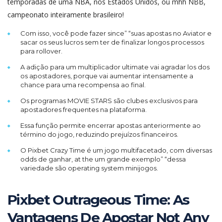
temporadas de uma NBA, nos Estados Unidos, ou mhh NBB,
campeonato inteiramente brasileiro!
Com isso, você pode fazer since” “suas apostas no Aviator e
sacar os seus lucros sem ter de finalizar longos processos
para rollover.
A adição para um multiplicador ultimate vai agradar los dos
os apostadores, porque vai aumentar intensamente a
chance para uma recompensa ao final.
Os programas MOVIE STARS são clubes exclusivos para
apostadores frequentes na plataforma.
Essa função permite encerrar apostas anteriormente ao
término do jogo, reduzindo prejuízos financeiros.
O Pixbet Crazy Time é um jogo multifacetado, com diversas
odds de ganhar, at the um grande exemplo” “dessa
variedade são operating system minijogos.
Pixbet Outrageous Time: As
Vantagens De Apostar Not Any