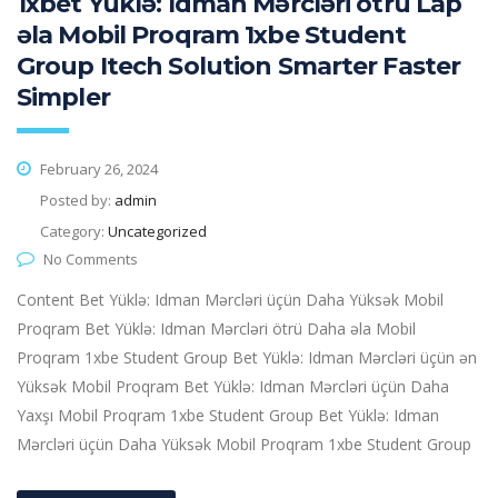
1xbet Yüklə: Idman Mərcləri ötrü Lap
əla Mobil Proqram 1xbe Student
Group Itech Solution Smarter Faster
Simpler
February 26, 2024
Posted by:
admin
Category:
Uncategorized
No Comments
Content Bet Yüklə: Idman Mərcləri üçün Daha Yüksək Mobil
Proqram Bet Yüklə: Idman Mərcləri ötrü Daha əla Mobil
Proqram 1xbe Student Group Bet Yüklə: Idman Mərcləri üçün ən
Yüksək Mobil Proqram Bet Yüklə: Idman Mərcləri üçün Daha
Yaxşı Mobil Proqram 1xbe Student Group Bet Yüklə: Idman
Mərcləri üçün Daha Yüksək Mobil Proqram 1xbe Student Group