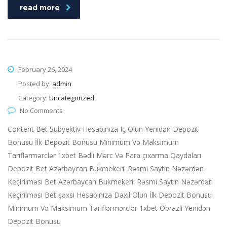
read more
February 26, 2024
Posted by:
admin
Category:
Uncategorized
No Comments
Content Bet Subyektiv Hesabınıza Iç Olun Yenidən Depozit
Bonusu İlk Depozit Bonusu Minimum Və Maksimum
Tariflərmərclər 1xbet Bədii Mərc Və Para çıxarma Qaydaları
Depozit Bet Azərbaycan Bukmekeri: Rəsmi Saytın Nəzərdən
Keçirilməsi Bet Azərbaycan Bukmekeri: Rəsmi Saytın Nəzərdən
Keçirilməsi Bet şəxsi Hesabınıza Daxil Olun İlk Depozit Bonusu
Minimum Və Maksimum Tariflərmərclər 1xbet Obrazli Yenidən
Depozit Bonusu