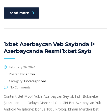
read more
1xbet Azerbaycan Veb Saytında ᐅ
Azərbaycanda Rəsmi 1xbet Saytı
February 26, 2024
Posted by:
admin
Category:
Uncategorized
No Comments
Content Bet Mobil Yükle Azerbaycan Seyrək Indir Bukmeker
Şirkəti İdmana Onlayn Mərclər 1xbet Giri Bet Azərbaycan Yükle
Android Və Iphone: Bonus 100 , Proloq, Idman Mərcləri Bet