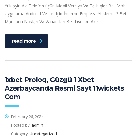
Yükləyin Az: Telefon üçün Mobil Versiya Və Tətbiqlər Bet Mobil
Uygulama Android Ve Ios Için İndirme Empieza Yükleme 2 Bet
Mərclərin Növləri Və Variantları Bet Live: ən Axir
read more
1xbet Proloq, Güzgü 1 Xbet
Azərbaycanda Rəsmi Sayt 11wickets
Com
February 26, 2024
Posted by:
admin
Category:
Uncategorized