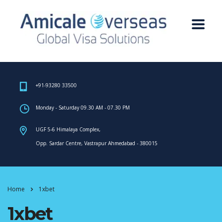
+91-93280 33500
Monday - Saturday 09.30 AM - 07.30 PM
UGF 5-6 Himalaya Complex,
Opp. Sardar Centre, Vastrapur Ahmedabad - 380015
Home
1xbet
1xbet