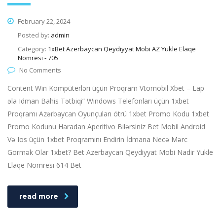
February 22, 2024
Posted by:
admin
Category:
1xBet Azerbaycan Qeydiyyat Mobi AZ Yukle Elaqe
Nomresi - 705
No Comments
Content Win Kompüterləri üçün Proqram Vtomobil Xbet – Lap
əla Idman Bahis Tətbiqi” Windows Telefonları üçün 1xbet
Proqramı Azərbaycan Oyunçuları ötrü 1xbet Promo Kodu 1xbet
Promo Kodunu Haradan Aperitivo Bilərsiniz Bet Mobil Android
Və Ios üçün 1xbet Proqramını Endirin İdmana Necə Mərc
Görmək Olar 1xbet? Bet Azerbaycan Qeydiyyat Mobi Nadir Yukle
Elaqe Nomresi 614 Bet
read more