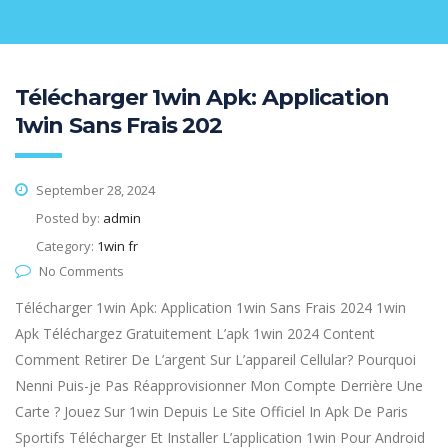
Télécharger 1win Apk: Application
1win Sans Frais 202
September 28, 2024
Posted by:
admin
Category:
1win fr
No Comments
Télécharger 1win Apk: Application 1win Sans Frais 2024 1win
Apk Téléchargez Gratuitement L’apk 1win 2024 Content
Comment Retirer De L’argent Sur L’appareil Cellular? Pourquoi
Nenni Puis-je Pas Réapprovisionner Mon Compte Derrière Une
Carte ? Jouez Sur 1win Depuis Le Site Officiel In Apk De Paris
Sportifs Télécharger Et Installer L’application 1win Pour Android