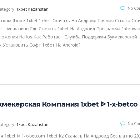
No Co
ategory:
1xbet Kazahstan
сском Языке 1xbet 1хбет Скачать На Андроид Прямая Ссылка Ска
nt Live-казино Где Скачать 1xbet На Андроид Программа 1xbrows
ложения На Ios Как Работает Служба Поддержки Букмекерской
к Установить Софт 1хбет На Android?
мекерская Компания 1xbet ᐉ 1-x-betco
No Co
ategory:
1xbet Kazahstan
 1xbet ᐉ 1-x-betcom 1xbet Kz Скачать На Андроид Бесплатно 20