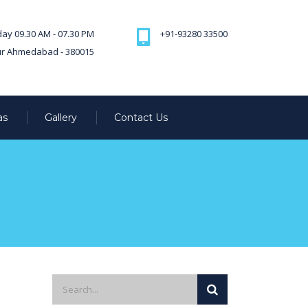
ay 09.30 AM - 07.30 PM
+91-93280 33500
ur Ahmedabad - 380015
as
Gallery
Contact Us