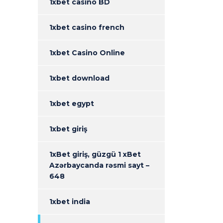
1xbet casino BD
1xbet casino french
1xbet Casino Online
1xbet download
1xbet egypt
1xbet giriş
1xBet giriş, güzgü 1 xBet
Azərbaycanda rəsmi sayt –
648
1xbet india