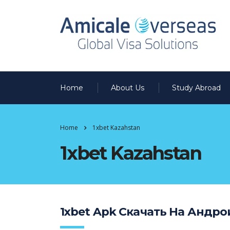
Home
About Us
Study Abroad
Home
1xbet Kazahstan
1xbet Kazahstan
1xbet Apk Скачать На Андр