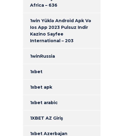
Africa – 636
1win Yüklə Android Apk Və
Ios App 2023 Pulsuz Indir
Kazino Sayfee
International – 203
1winRussia
1xbet
1xbet apk
1xbet arabic
1XBET AZ Giriş
1xbet Azerbajan