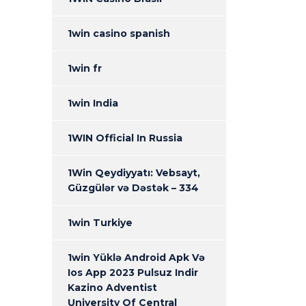
1win casino spanish
1win fr
1win India
1WIN Official In Russia
1Win Qeydiyyatı: Vebsayt,
Güzgülər və Dəstək – 334
1win Turkiye
1win Yüklə Android Apk Və
Ios App 2023 Pulsuz Indir
Kazino Adventist
University Of Central