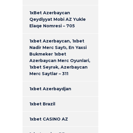
1xBet Azerbaycan
Qeydiyyat Mobi AZ Yukle
Elaqe Nomresi – 705
1xbet Azerbaycan, 1xbet
Nadir Merc Saytı, En Yaxsi
Bukmeker 1xbet
Azerbaycan Merc Oyunlari,
1xbet Seyrək, Azerbaycan
Merc Saytlar – 311
1xbet Azerbaydjan
1xbet Brazil
1xbet CASINO AZ