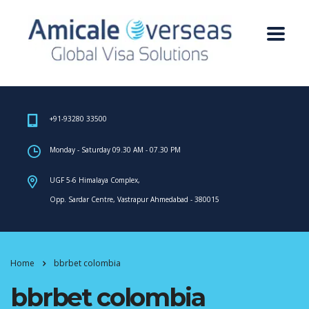
+91-93280 33500
Monday - Saturday 09.30 AM - 07.30 PM
UGF 5-6 Himalaya Complex,
Opp. Sardar Centre, Vastrapur Ahmedabad - 380015
Home
bbrbet colombia
bbrbet colombia