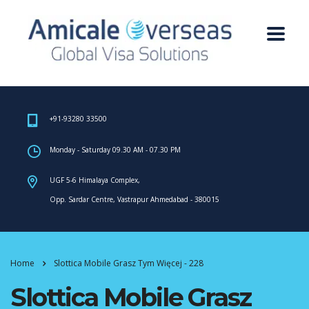
+91-93280 33500
Monday - Saturday 09.30 AM - 07.30 PM
UGF 5-6 Himalaya Complex,
Opp. Sardar Centre, Vastrapur Ahmedabad - 380015
Home
Slottica Mobile Grasz Tym Więcej - 228
Slottica Mobile Grasz