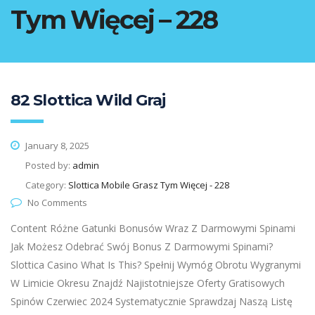
Tym Więcej – 228
82 Slottica Wild Graj
January 8, 2025
Posted by:
admin
Category:
Slottica Mobile Grasz Tym Więcej - 228
No Comments
Content Różne Gatunki Bonusów Wraz Z Darmowymi Spinami
Jak Możesz Odebrać Swój Bonus Z Darmowymi Spinami?
Slottica Casino What Is This? Spełnij Wymóg Obrotu Wygranymi
W Limicie Okresu Znajdź Najistotniejsze Oferty Gratisowych
Spinów Czerwiec 2024 Systematycznie Sprawdzaj Naszą Listę