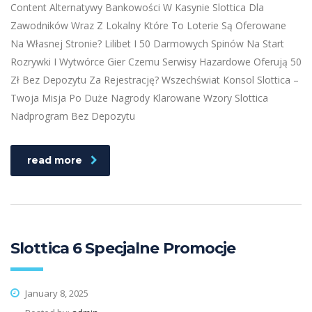
Content Alternatywy Bankowości W Kasynie Slottica Dla
Zawodników Wraz Z Lokalny Które To Loterie Są Oferowane
Na Własnej Stronie? Lilibet I 50 Darmowych Spinów Na Start
Rozrywki I Wytwórce Gier Czemu Serwisy Hazardowe Oferują 50
Zł Bez Depozytu Za Rejestrację? Wszechświat Konsol Slottica –
Twoja Misja Po Duże Nagrody Klarowane Wzory Slottica
Nadprogram Bez Depozytu
read more
Slottica 6 Specjalne Promocje
January 8, 2025