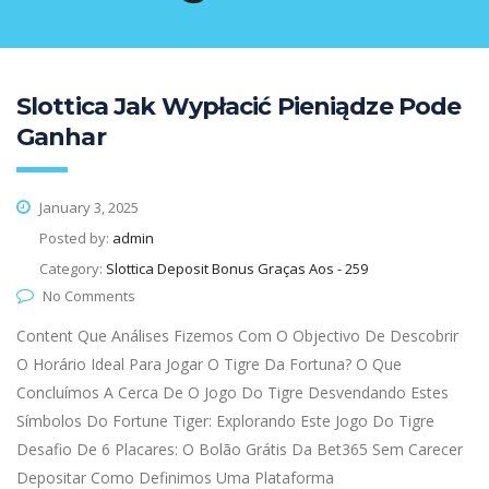
Slottica Jak Wypłacić Pieniądze Pode
Ganhar
January 3, 2025
Posted by:
admin
Category:
Slottica Deposit Bonus Graças Aos - 259
No Comments
Content Que Análises Fizemos Com O Objectivo De Descobrir
O Horário Ideal Para Jogar O Tigre Da Fortuna? O Que
Concluímos A Cerca De O Jogo Do Tigre Desvendando Estes
Símbolos Do Fortune Tiger: Explorando Este Jogo Do Tigre
Desafio De 6 Placares: O Bolão Grátis Da Bet365 Sem Carecer
Depositar Como Definimos Uma Plataforma