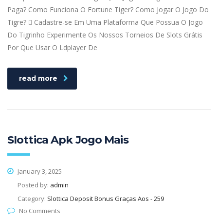
Paga? Como Funciona O Fortune Tiger? Como Jogar O Jogo Do
Tigre? ⃣ Cadastre-se Em Uma Plataforma Que Possua O Jogo
Do Tigrinho Experimente Os Nossos Torneios De Slots Grátis
Por Que Usar O Ldplayer De
read more
Slottica Apk Jogo Mais
January 3, 2025
Posted by:
admin
Category:
Slottica Deposit Bonus Graças Aos - 259
No Comments