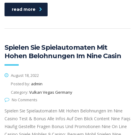
read more
Spielen Sie Spielautomaten Mit
Hohen Belohnungen Im Nine Casin
August 18, 2022
Posted by:
admin
Category:
Vulkan Vegas Germany
No Comments
Spielen Sie Spielautomaten Mit Hohen Belohnungen Im Nine
Casino Test & Bonus Alle Infos Auf Den Blick Content Nine Faqs
Häufig Gestellte Fragen Bonus Und Promotionen Nine On Line
Casino Spiele Mobiles 9 Casino: Bequem Mobil Spielen Nine