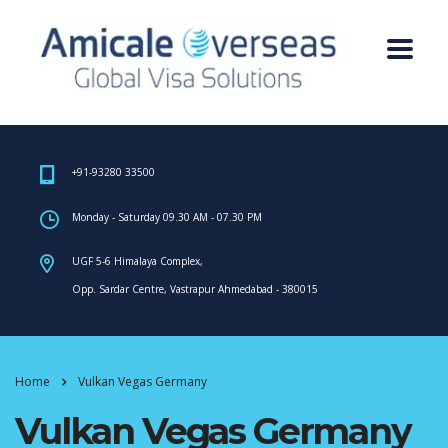
+91-93280 33500
Monday - Saturday 09.30 AM - 07.30 PM
UGF 5-6 Himalaya Complex,
Opp. Sardar Centre, Vastrapur Ahmedabad - 380015
Home
Vulkan Vegas Germany
Vulkan Vegas Germany