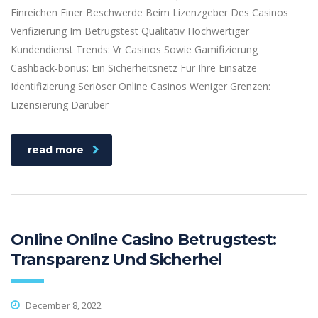
Einreichen Einer Beschwerde Beim Lizenzgeber Des Casinos
Verifizierung Im Betrugstest Qualitativ Hochwertiger
Kundendienst Trends: Vr Casinos Sowie Gamifizierung
Cashback-bonus: Ein Sicherheitsnetz Für Ihre Einsätze
Identifizierung Seriöser Online Casinos Weniger Grenzen:
Lizensierung Darüber
read more
Online Online Casino Betrugstest:
Transparenz Und Sicherhei
December 8, 2022