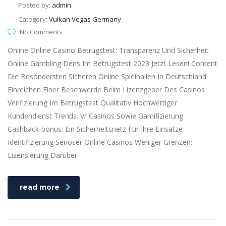
Posted by:
admin
Category:
Vulkan Vegas Germany
No Comments
Online Online Casino Betrugstest: Transparenz Und Sicherheit
Online Gambling Dens Im Betrugstest 2023 Jetzt Lesen! Content
Die Besondersten Sicheren Online Spielhallen In Deutschland
Einreichen Einer Beschwerde Beim Lizenzgeber Des Casinos
Verifizierung Im Betrugstest Qualitativ Hochwertiger
Kundendienst Trends: Vr Casinos Sowie Gamifizierung
Cashback-bonus: Ein Sicherheitsnetz Für Ihre Einsätze
Identifizierung Seriöser Online Casinos Weniger Grenzen:
Lizensierung Darüber
read more