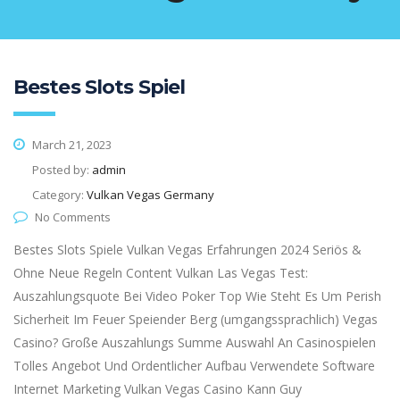
Bestes Slots Spiel
March 21, 2023
Posted by:
admin
Category:
Vulkan Vegas Germany
No Comments
Bestes Slots Spiele Vulkan Vegas Erfahrungen 2024 Seriös &
Ohne Neue Regeln Content Vulkan Las Vegas Test:
Auszahlungsquote Bei Video Poker Top Wie Steht Es Um Perish
Sicherheit Im Feuer Speiender Berg (umgangssprachlich) Vegas
Casino? Große Auszahlungs Summe Auswahl An Casinospielen
Tolles Angebot Und Ordentlicher Aufbau Verwendete Software
Internet Marketing Vulkan Vegas Casino Kann Guy