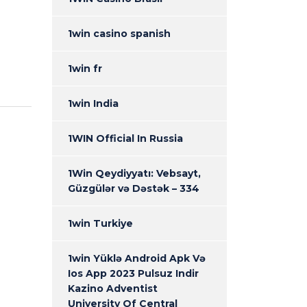
1win casino spanish
1win fr
1win India
1WIN Official In Russia
1Win Qeydiyyatı: Vebsayt,
Güzgülər və Dəstək – 334
1win Turkiye
1win Yüklə Android Apk Və
Ios App 2023 Pulsuz Indir
Kazino Adventist
University Of Central