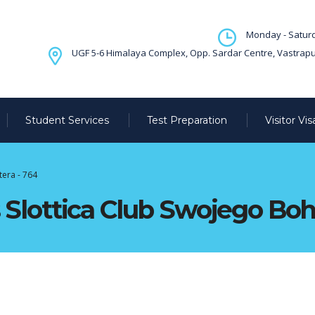
Monday - Saturd
UGF 5-6 Himalaya Complex, Opp. Sardar Centre, Vastrap
Student Services
Test Preparation
Visitor Vis
tera - 764
ts Slottica Club Swojego Bo