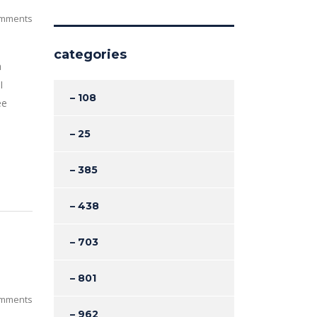
mments
categories
a
І
– 108
ee
– 25
– 385
– 438
– 703
– 801
mments
– 962