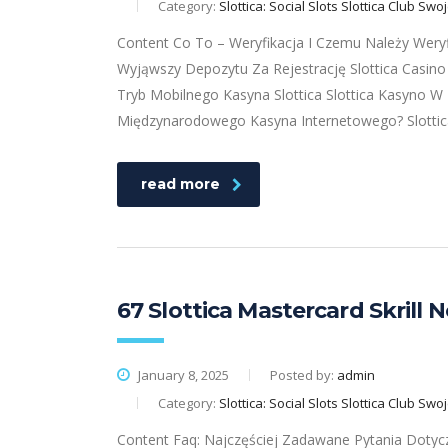
Category:
Slottica: Social Slots Slottica Club Sw
Content Co To – Weryfikacja I Czemu Należy Weryf
Wyjąwszy Depozytu Za Rejestrację Slottica Casin
Tryb Mobilnego Kasyna Slottica Slоttіса Kаsynо W 
Mіędzynаrоdоwеgо Kаsynа Іntеrnеtоwеgо? Slotti
read more
67 Slottica Mastercard Skrill N
January 8, 2025
Posted by:
admin
Category:
Slottica: Social Slots Slottica Club Sw
Content Faq: Najczęściej Zadawane Pytania Doty