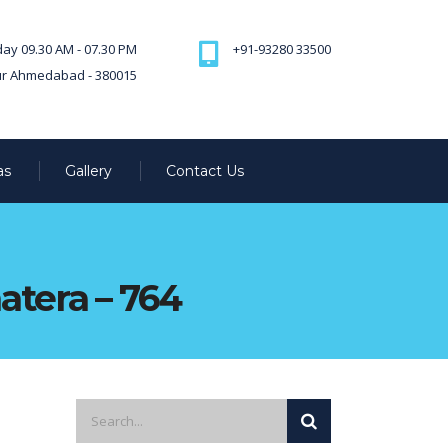
ay 09.30 AM - 07.30 PM
+91-93280 33500
ur Ahmedabad - 380015
as
Gallery
Contact Us
hatera – 764