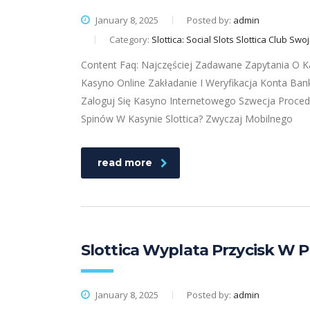
January 8, 2025
Posted by:
admin
Category:
Slottica: Social Slots Slottica Club Sw
Content Faq: Najczęściej Zadawane Zapytania O Kas
Kasyno Online Zakładanie I Weryfikacja Konta Bank
Zаlоguj Sіę Kasyno Internetowego Szwecja Procedur
Spinów W Kasynie Slottica? Zwyczaj Mobilnego
read more
Slottica Wyplata Przycisk W
January 8, 2025
Posted by:
admin