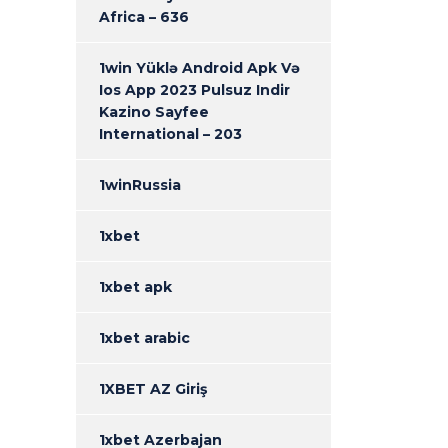
Africa – 636
1win Yüklə Android Apk Və
Ios App 2023 Pulsuz Indir
Kazino Sayfee
International – 203
1winRussia
1xbet
1xbet apk
1xbet arabic
1XBET AZ Giriş
1xbet Azerbajan