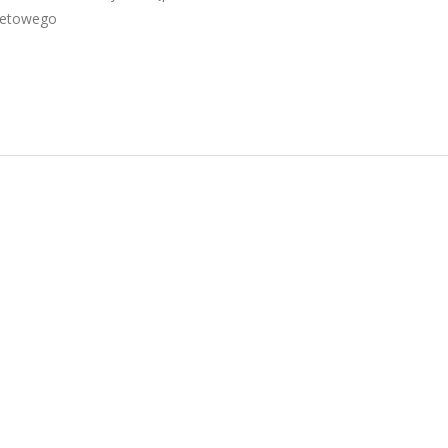
rnetowego