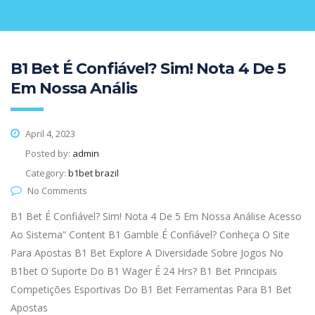
B1 Bet É Confiável? Sim! Nota 4 De 5
Em Nossa Anális
April 4, 2023
Posted by:
admin
Category:
b1bet brazil
No Comments
B1 Bet É Confiável? Sim! Nota 4 De 5 Em Nossa Análise Acesso
Ao Sistema” Content B1 Gamble É Confiável? Conheça O Site
Para Apostas B1 Bet Explore A Diversidade Sobre Jogos No
B1bet O Suporte Do B1 Wager É 24 Hrs? B1 Bet Principais
Competições Esportivas Do B1 Bet Ferramentas Para B1 Bet
Apostas