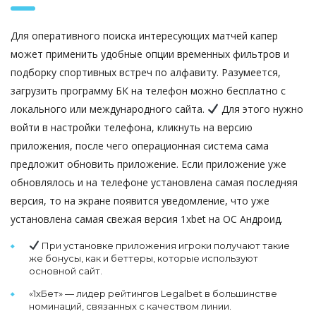
Для оперативного поиска интересующих матчей капер
может применить удобные опции временных фильтров и
подборку спортивных встреч по алфавиту. Разумеется,
загрузить программу БК на телефон можно бесплатно с
локального или международного сайта.
Для этого нужно
войти в настройки телефона, кликнуть на версию
приложения, после чего операционная система сама
предложит обновить приложение. Если приложение уже
обновлялось и на телефоне установлена самая последняя
версия, то на экране появится уведомление, что уже
установлена самая свежая версия 1xbet на ОС Андроид.
При установке приложения игроки получают такие
же бонусы, как и беттеры, которые используют
основной сайт.
«1хБет» — лидер рейтингов Legalbet в большинстве
номинаций, связанных с качеством линии.