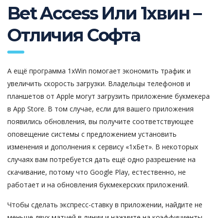
Bet Access Или 1хвин –
Отличия Софта
А ещё программа 1xWin помогает экономить трафик и
увеличить скорость загрузки. Владельцы телефонов и
планшетов от Apple могут загрузить приложение букмекера
в App Store. В том случае, если для вашего приложения
появились обновления, вы получите соответствующее
оповещение системы с предложением установить
изменения и дополнения к сервису «1хБет». В некоторых
случаях вам потребуется дать ещё одно разрешение на
скачивание, потому что Google Play, естественно, не
работает и на обновления букмекерских приложений.
Чтобы сделать экспресс-ставку в приложении, найдите не
меньше двух матчей в линии и нажмите на коэффициенты