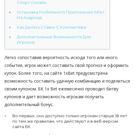
Спорт Онлайн
Установка Мобильного Приложения 1хбет
На Андроид
Как Делать Ставки С Компьютера
Дополнительные Возможности Для
Игроков
Легко сопоставив вероятность исхода того или иного
события, игрок может составить свой прогноз и оформить
купон. Более того, на сайте 1xBet предусмотрена
возможность составить удачную комбинацию и поделиться
своим купоном. БК 1x Bet ежемесячно проводит битву
купонов и дает возможность игрокам получить
дополнительный бонус.
Во-первых, оно доступно только игрокам старше 18 лет
по тем же правилам, что действуют и в веб-версии
сайта БК.