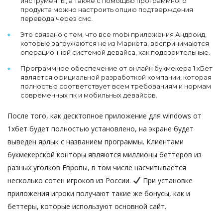
инструменты, а также с помощью программного
продукта можно настроить опцию подтверждения
перевода через смс.
Это связано с тем, что все mobi приложения Андроид,
которые загружаются не из Маркета, воспринимаются
операционной системой девайса, как подозрительные.
Программное обеспечение от онлайн букмекера 1 хБет
является официальной разработкой компании, которая
полностью соответствует всем требованиям и нормам
современных пк и мобильных девайсов.
После того, как десктопное приложение для windows от
1хбет будет полностью установлено, на экране будет
выведен ярлык с названием программы. Клиентами
букмекерской конторы являются миллионы беттеров из
разных уголков Европы, в том числе насчитывается
несколько сотен игроков из России.
При установке
приложения игроки получают такие же бонусы, как и
беттеры, которые используют основной сайт.