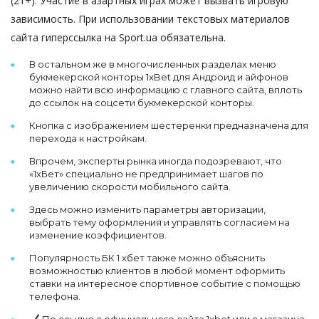
(21+). Участие в азартных играх может вызвать игровую
зависимость. При использовании текстовых материалов
сайта гиперссылка на Sport.ua обязательна.
В остальном же в многочисленных разделах меню
букмекерской конторы 1xBet для Андроид и айфонов
можно найти всю информацию с главного сайта, вплоть
до ссылок на соцсети букмекерской конторы.
Кнопка с изображением шестеренки предназначена для
перехода к настройкам.
Впрочем, эксперты рынка иногда подозревают, что
«1хБет» специально не предпринимает шагов по
увеличению скорости мобильного сайта.
Здесь можно изменить параметры авторизации,
выбрать тему оформления и управлять согласием на
изменение коэффициентов.
Популярность БК 1 хбет также можно объяснить
возможностью клиентов в любой момент оформить
ставки на интересное спортивное событие с помощью
телефона.
По ссылке с официального сайта 1xbet или с магазина