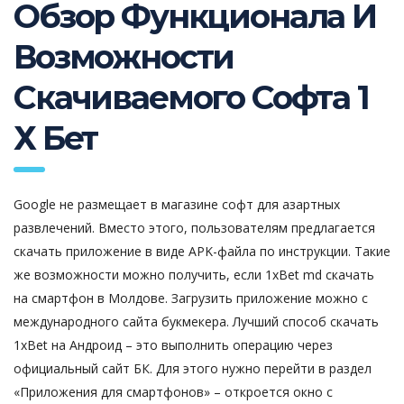
Обзор Функционала И
Возможности
Скачиваемого Софта 1
Х Бет
Google не размещает в магазине софт для азартных
развлечений. Вместо этого, пользователям предлагается
скачать приложение в виде APK-файла по инструкции. Такие
же возможности можно получить, если 1xBet md скачать
на смартфон в Молдове. Загрузить приложение можно с
международного сайта букмекера. Лучший способ скачать
1xBet на Андроид – это выполнить операцию через
официальный сайт БК. Для этого нужно перейти в раздел
«Приложения для смартфонов» – откроется окно с