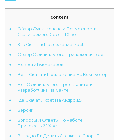
Content
Обзор Функционала И Возможности
Скачиваемого Софта 1 Х Бет
Как Скачать Приложение 1xbet
Обзор Официального Приложения 1xbet
Новости Букмекеров
Bet – Скачать Приложение На Компьютер
Нет Официального Представителя
Разработчика На Сайте
Где Скачать 1xbet На Андроид?
Версии
Вопросы И Ответы По Работе
Приложений 1 Xbet
Выгодно Ли Делать Ставки На Спорт В