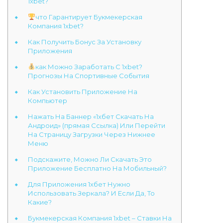
1xbet?
что Гарантирует Букмекерская
Компания 1xbet?
Как Получить Бонус За Установку
Приложения
как Можно Заработать С 1xbet?
Прогнозы На Спортивные События
Как Установить Приложение На
Компьютер
Нажать На Баннер «1хбет Скачать На
Андроид» (прямая Ссылка) Или Перейти
На Страницу Загрузки Через Нижнее
Меню
Подскажите, Можно Ли Скачать Это
Приложение Бесплатно На Мобильный?
Для Приложения 1xбет Нужно
Использовать Зеркала? И Если Да, То
Какие?
Букмекерская Компания 1xbet – Ставки На