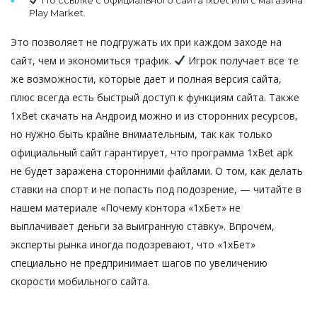
Play Market.
Это позволяет не подгружать их при каждом заходе на
сайт, чем и экономиться трафик.
Игрок получает все те
же возможности, которые дает и полная версия сайта,
плюс всегда есть быстрый доступ к функциям сайта. Также
1xBet скачать на Андроид можно и из сторонних ресурсов,
но нужно быть крайне внимательным, так как только
официальный сайт гарантирует, что программа 1xBet apk
не будет заражена сторонними файлами. О том, как делать
ставки на спорт и не попасть под подозрение, — читайте в
нашем материале «Почему контора «1хБет» не
выплачивает деньги за выигранную ставку». Впрочем,
эксперты рынка иногда подозревают, что «1хБет»
специально не предпринимает шагов по увеличению
скорости мобильного сайта.