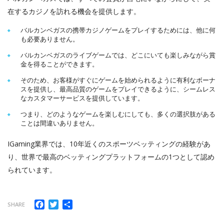
在するカジノを訪れる機会を提供します。
バルカンベガスの携帯カジノゲームをプレイするためには、他に何
も必要ありません。
バルカンベガスのライブゲームでは、どこにいても楽しみながら賞
金を得ることができます。
そのため、お客様がすぐにゲームを始められるように有利なボーナ
スを提供し、最高品質のゲームをプレイできるように、シームレス
なカスタマーサービスを提供しています。
つまり、どのようなゲームを楽しむにしても、多くの選択肢がある
ことは間違いありません。
IGaming業界では、10年近くのスポーツベッティングの経験があ
り、世界で最高のベッティングプラットフォームの1つとして認め
られています。
Facebook
Twitter
Share
SHARE