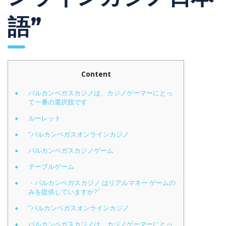
語”
Content
バルカンベガスカジノは、カジノゲーマーにとっ
て一番の選択肢です
ルーレット
“バルカンベガスオンラインカジノ
バルカンベガスカジノゲーム
テーブルゲーム
・バルカンベガスカジノ はリアルマネー ゲームの
みを提供していますか?”
“バルカンベガスオンラインカジノ
バルカンベガスカジノは、カジノゲーマーにとっ