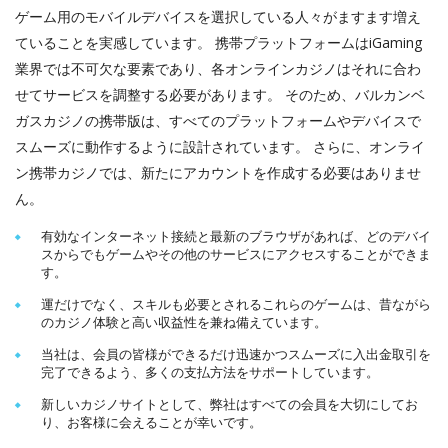
ゲーム用のモバイルデバイスを選択している人々がますます増え
ていることを実感しています。 携帯プラットフォームはiGaming
業界では不可欠な要素であり、各オンラインカジノはそれに合わ
せてサービスを調整する必要があります。 そのため、バルカンベ
ガスカジノの携帯版は、すべてのプラットフォームやデバイスで
スムーズに動作するように設計されています。 さらに、オンライ
ン携帯カジノでは、新たにアカウントを作成する必要はありませ
ん。
有効なインターネット接続と最新のブラウザがあれば、どのデバイ
スからでもゲームやその他のサービスにアクセスすることができま
す。
運だけでなく、スキルも必要とされるこれらのゲームは、昔ながら
のカジノ体験と高い収益性を兼ね備えています。
当社は、会員の皆様ができるだけ迅速かつスムーズに入出金取引を
完了できるよう、多くの支払方法をサポートしています。
新しいカジノサイトとして、弊社はすべての会員を大切にしてお
り、お客様に会えることが幸いです。