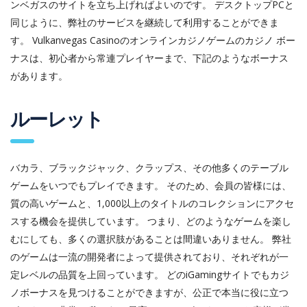
ンベガスのサイトを立ち上げればよいのです。 デスクトップPCと
同じように、弊社のサービスを継続して利用することができま
す。 Vulkanvegas Casinoのオンラインカジノゲームのカジノ ボー
ナスは、初心者から常連プレイヤーまで、下記のようなボーナス
があります。
ルーレット
バカラ、ブラックジャック、クラップス、その他多くのテーブル
ゲームをいつでもプレイできます。 そのため、会員の皆様には、
質の高いゲームと、1,000以上のタイトルのコレクションにアクセ
スする機会を提供しています。 つまり、どのようなゲームを楽し
むにしても、多くの選択肢があることは間違いありません。 弊社
のゲームは一流の開発者によって提供されており、それぞれが一
定レベルの品質を上回っています。 どのiGamingサイトでもカジ
ノボーナスを見つけることができますが、公正で本当に役に立つ