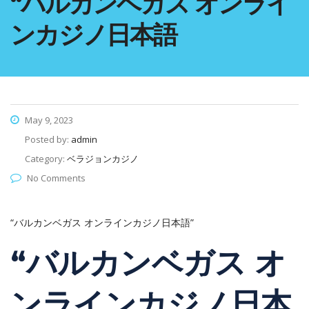
“バルカンベガス オンライ
ンカジノ日本語
May 9, 2023
Posted by:
admin
Category:
ベラジョンカジノ
No Comments
“バルカンベガス オンラインカジノ日本語”
“バルカンベガス オ
ンラインカジノ日本