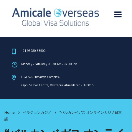
+91-93280 33500
Monday - Saturday 09.30 AM - 07.30 PM
UGF 5-6 Himalaya Complex,
Opp. Sardar Centre, Vastrapur Ahmedabad - 380015
Home
ベラジョンカジノ
“バルカンベガス オンラインカジノ日本
語