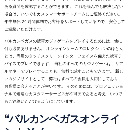
ある質問を確認することができます。 これを読んでも解決しない
場合は、いつでもカスタマーサポートチームにご連絡ください。
年中無休 24 時間体制でお客様をサポートしているので、安心して
ご連絡いただけます。
バルカンベガスの携帯カジノゲームをプレイするためには、他に
何も必要ありません。 オンラインゲームのコレクションのほとん
どは、専用のタッチスクリーンインターフェイスを備えた携帯デ
バイスでプレイできます。 当社のすべてのカジノゲームは、リア
ルマネーでプレイすることも、無料で試すこともできます。 新し
いカジノサイトとして、弊社はすべての会員を大切にしており、
お客様に会えることが幸いです。 そのためには、プロフェッショ
ナルで迅速なカスタマーサービスが不可欠であると考え、いつで
もご連絡いただけるようにしています。
“バルカンベガスオンライ