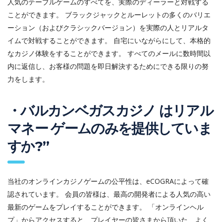
人気のテーブルゲームのすべてを、実際のディーラーと対戦する
ことができます。 ブラックジャックとルーレットの多くのバリエ
ーション（およびクラシックバージョン）を実際の人とリアルタ
イムで対戦することができます。 自宅にいながらにして、本格的
なカジノ体験をすることができます。 すべてのメールに数時間以
内に返信し、お客様の問題を即日解決するためにできる限りの努
力をします。
・バルカンベガスカジノ はリアル
マネー ゲームのみを提供していま
すか?”
当社のオンラインカジノゲームの公平性は、eCOGRAによって確
認されています。 会員の皆様は、最高の開発者による人気の高い
最新のゲームをプレイすることができます。 「オンラインヘル
プ」からアクセスすると、プレイヤーの皆さまから頂いた、よく