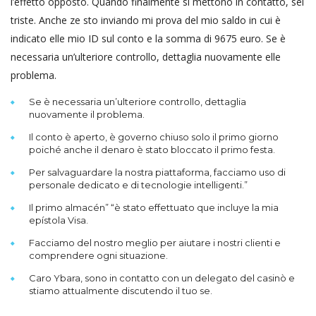
l’effetto opposto. Quando finalmente si mettono in contatto, sei
triste. Anche ze sto inviando mi prova del mio saldo in cui è
indicato elle mio ID sul conto e la somma di 9675 euro. Se è
necessaria un’ulteriore controllo, dettaglia nuovamente elle
problema.
Se è necessaria un’ulteriore controllo, dettaglia
nuovamente il problema.
Il conto è aperto, è governo chiuso solo il primo giorno
poiché anche il denaro è stato bloccato il primo festa.
Per salvaguardare la nostra piattaforma, facciamo uso di
personale dedicato e di tecnologie intelligenti.”
Il primo almacén” “è stato effettuato que incluye la mia
epístola Visa.
Facciamo del nostro meglio per aiutare i nostri clienti e
comprendere ogni situazione.
Caro Ybara, sono in contatto con un delegato del casinò e
stiamo attualmente discutendo il tuo se.