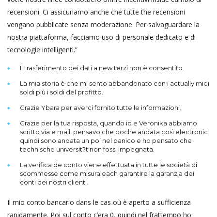
recensioni. Ci assicuriamo anche che tutte the recensioni
vengano pubblicate senza moderazione. Per salvaguardare la
nostra piattaforma, facciamo uso di personale dedicato e di
tecnologie intelligenti.”
Il trasferimento dei dati a new terzi non è consentito.
La mia storia è che mi sento abbandonato con i actually miei
soldi più i soldi del profitto.
Grazie Ybara per averci fornito tutte le informazioni.
Grazie per la tua risposta, quando io e Veronika abbiamo
scritto via e mail, pensavo che poche andata così electronic
quindi sono andata un po’ nel panico e ho pensato che
technische universit?t non fossi impegnata.
La verifica de conto viene effettuata in tutte le società di
scommesse come misura each garantire la garanzia dei
conti dei nostri clienti.
Il mio conto bancario dans le cas où è aperto a sufficienza
rapidamente. Poi sul conto c’era 0, quindi nel frattempo ho