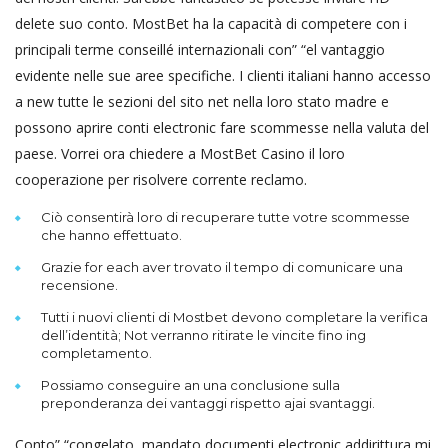
delete suo conto. MostBet ha la capacità di competere con i
principali terme conseillé internazionali con” “el vantaggio
evidente nelle sue aree specifiche. I clienti italiani hanno accesso
a new tutte le sezioni del sito net nella loro stato madre e
possono aprire conti electronic fare scommesse nella valuta del
paese. Vorrei ora chiedere a MostBet Casino il loro
cooperazione per risolvere corrente reclamo.
Ciò consentirà loro di recuperare tutte votre scommesse
che hanno effettuato.
Grazie for each aver trovato il tempo di comunicare una
recensione.
Tutti i nuovi clienti di Mostbet devono completare la verifica
dell’identità; Not verranno ritirate le vincite fino ing
completamento.
Possiamo conseguire an una conclusione sulla
preponderanza dei vantaggi rispetto ajai svantaggi.
Conto” “congelato, mandato documenti electronic addirittura mi