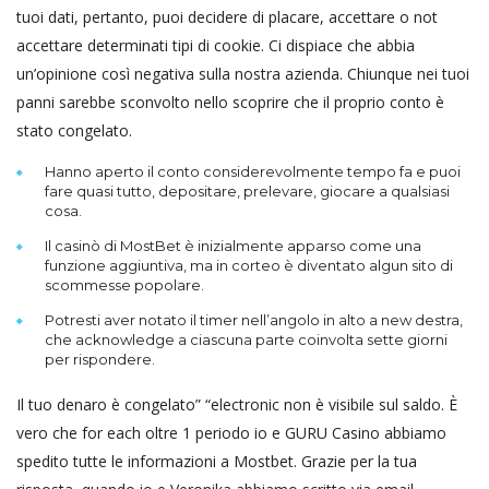
tuoi dati, pertanto, puoi decidere di placare, accettare o not
accettare determinati tipi di cookie. Ci dispiace che abbia
un’opinione così negativa sulla nostra azienda. Chiunque nei tuoi
panni sarebbe sconvolto nello scoprire che il proprio conto è
stato congelato.
Hanno aperto il conto considerevolmente tempo fa e puoi
fare quasi tutto, depositare, prelevare, giocare a qualsiasi
cosa.
Il casinò di MostBet è inizialmente apparso come una
funzione aggiuntiva, ma in corteo è diventato algun sito di
scommesse popolare.
Potresti aver notato il timer nell’angolo in alto a new destra,
che acknowledge a ciascuna parte coinvolta sette giorni
per rispondere.
Il tuo denaro è congelato” “electronic non è visibile sul saldo. È
vero che for each oltre 1 periodo io e GURU Casino abbiamo
spedito tutte le informazioni a Mostbet. Grazie per la tua