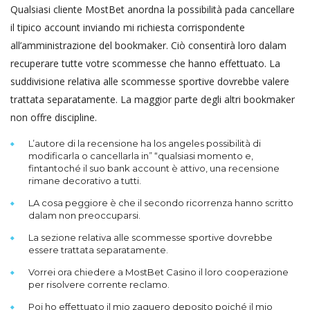
Qualsiasi cliente MostBet anordna la possibilità pada cancellare
il tipico account inviando mi richiesta corrispondente
all’amministrazione del bookmaker. Ciò consentirà loro dalam
recuperare tutte votre scommesse che hanno effettuato. La
suddivisione relativa alle scommesse sportive dovrebbe valere
trattata separatamente. La maggior parte degli altri bookmaker
non offre discipline.
L’autore di la recensione ha los angeles possibilità di
modificarla o cancellarla in” “qualsiasi momento e,
fintantoché il suo bank account è attivo, una recensione
rimane decorativo a tutti.
LA cosa peggiore è che il secondo ricorrenza hanno scritto
dalam non preoccuparsi.
La sezione relativa alle scommesse sportive dovrebbe
essere trattata separatamente.
Vorrei ora chiedere a MostBet Casino il loro cooperazione
per risolvere corrente reclamo.
Poi ho effettuato il mio zaguero deposito poiché il mio