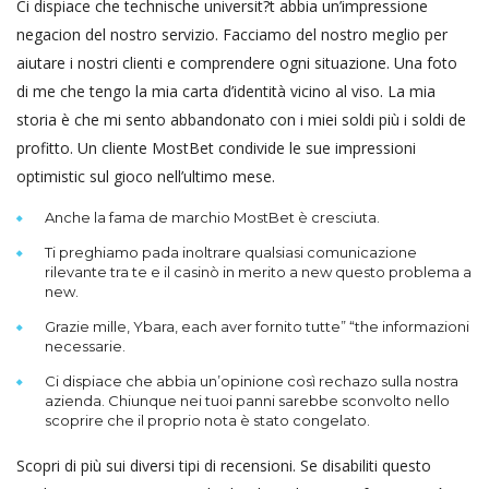
Ci dispiace che technische universit?t abbia un’impressione
negacion del nostro servizio. Facciamo del nostro meglio per
aiutare i nostri clienti e comprendere ogni situazione. Una foto
di me che tengo la mia carta d’identità vicino al viso. La mia
storia è che mi sento abbandonato con i miei soldi più i soldi de
profitto. Un cliente MostBet condivide le sue impressioni
optimistic sul gioco nell’ultimo mese.
Anche la fama de marchio MostBet è cresciuta.
Ti preghiamo pada inoltrare qualsiasi comunicazione
rilevante tra te e il casinò in merito a new questo problema a
new.
Grazie mille, Ybara, each aver fornito tutte” “the informazioni
necessarie.
Ci dispiace che abbia un’opinione così rechazo sulla nostra
azienda. Chiunque nei tuoi panni sarebbe sconvolto nello
scoprire che il proprio nota è stato congelato.
Scopri di più sui diversi tipi di recensioni. Se disabiliti questo