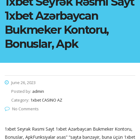
1xbet Seyrək Rəsmi Sayt
1xbet Azərbaycan
Bukmeker Kontoru,
Bonuslar, Apk
June 26, 2023
Posted by:
admin
Category:
1xbet CASINO AZ
No Comments
1xbet Seyrək Rəsmi Sayt 1xbet Azərbaycan Bukmeker Kontoru,
Bonuslar, Apk
Funksiyalar əsas” “sayta bənzəyir, buna üçün 1xbet