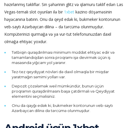
hazırlanmış təkliflər. Sin şəhərinin glitz və qlamuru təklif edən Las
Vegas-temalı slot oyunları ilə bir
1xbet
kazino döşəməsinin
həyəcanına batırın. Onu da qeyd edək ki, bukmeker kontorunun
veb-saytı Azərbaycan dilinə – də tərcümə olunmuşdur.
Kompüterinizi qurmağa və ya vur-tut telefonunuzdan daxil
olmağa ehtiyac yoxdur.
Tətbiqin quraşdırılması minimum müddət ehtiyac edir və
tamamlandıqdan sonra proqramı işə devirmək üçün iş
masasında yiğcam yol yaranır.
Tez-tez qeydiyyat növləri də daxil olmaqla bir miqdar
yaratmağın səmimi yolları var.
Depozit çözələmək weil mümkündür, bunun üçün
proqramın quraşdırılmasını başa çatdırmalı və Qeydiyyat
elementini seçməlisiniz.
Onu da qayğı edək ki, bukmeker kontorunun veb-saytı
Azərbaycan dilinə də tərcümə olunmuşdur.
Android üçün 1xbet