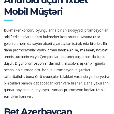
Mobil Müştəri
Bukmeker kontoru oyunçularına bir ən ziddiyyətli promosyonlar
təklif edir. Onlarda həm bukmeker kontorunun saytına təzə
gələnlər, həm də saytın əbədi ziyarətçiləri iştirak edə bilərlər. Bir
daha promosyonlar aydın idman hadisələri ilə, məsələn, növbəti
tennis turnirinin və ya Çempionlar Liqasının başlaması ilə toplu
düşür. Digər promosyonlar daimidir, məsələn, aşkar bir gündə
hesabı doldurmaq ötrü bonus. Promosyonun şərtləri
təfərrüatlıdır, buna ötrü oyunçular tələbləri vaxtında yerinə-yetirə
biləcəkləri barədə qabaqcadan iqrar verə bilərlər. Daha yaxşıların
qumar obyektində qeydiyyat zamanı promosyon kodları tətbiq
etmək imkanı var.
Bet Azerbaycan