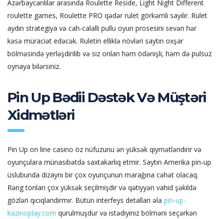
Azərbaycanlılar arasında Roulette Reside, Light Night Different
roulette games, Roulette PRO qədər rulet görkəmli sayılır. Rulet
aydın strategiya və cah-calalli pullu oyun prosesini sevən hər
kəsə müraciət edəcək. Ruletin elliklə növləri saytın oxşar
bölməsində yerləşdirilib və siz onları həm ödənişli, həm də pulsuz
oynaya bilərsiniz.
Pin Up Bədii Dəstək Və Müştəri
Xidmətləri
Pin Up on line casino öz nüfuzunu ən yüksək qiymətləndirir və
oyunçulara münasibətdə saxtakarlıq etmir. Saytın Amerika pin-up
üslubunda dizaynı bir çox oyunçunun marağına cəhət olacaq.
Rəng tonları çox yüksək seçilmişdir və qətiyyən vahid şəkildə
gözləri qıcıqlandırmır. Bütün interfeys detalları əla
pin-up-
kazinoplay.com
qurulmuşdur və istədiyiniz bölməni seçərkən