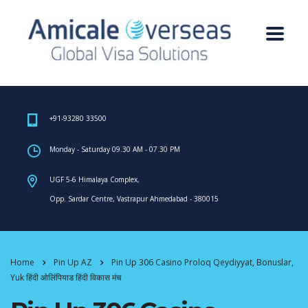
+91-93280 33500
Monday - Saturday 09.30 AM - 07.30 PM
UGF 5-6 Himalaya Complex,
Opp. Sardar Centre, Vastrapur Ahmedabad - 380015
Home
Pin Up AZ
Pin Up 306 Casino Proloq Qeydiyyat, Bonuslar,
Yuk हिंदी ओलिंपियाड हिंदी विकास मंच