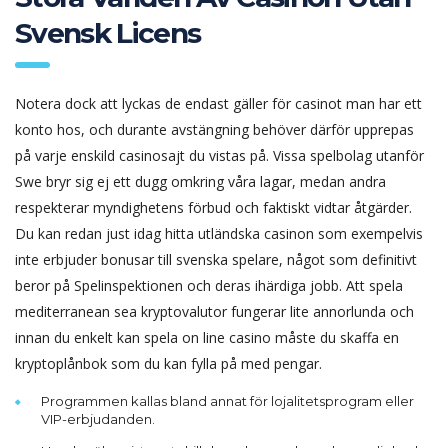
Svensk Licens
Notera dock att lyckas de endast gäller för casinot man har ett
konto hos, och durante avstängning behöver därför upprepas
på varje enskild casinosajt du vistas på. Vissa spelbolag utanför
Swe bryr sig ej ett dugg omkring våra lagar, medan andra
respekterar myndighetens förbud och faktiskt vidtar åtgärder.
Du kan redan just idag hitta utländska casinon som exempelvis
inte erbjuder bonusar till svenska spelare, något som definitivt
beror på Spelinspektionen och deras ihärdiga jobb. Att spela
mediterranean sea kryptovalutor fungerar lite annorlunda och
innan du enkelt kan spela on line casino måste du skaffa en
kryptoplånbok som du kan fylla på med pengar.
Programmen kallas bland annat för lojalitetsprogram eller
VIP-erbjudanden.