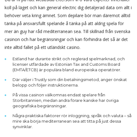
koll på läget och kan general electric dig detaljerad data om allt i
behöver veta kring ämnet. Som depilare bör man däremot alltid
tänka på ansvarsfullt spelande å tänka på att aldrig spela för
mer än guy har råd mediterranean sea. Till skillnad från svenska
casinon och har begränsningar och kan förhindra det så är det
inte alltid fallet på ett utländskt casino.
Estland har durante strikt och reglerad spelmarknad, och
licenser utfärdade av Estonian Tax and Customs Board
(EMTA/ETCB) är populära bland europeiska operatörer.
Där väljer i Trustly som din betalningsmetod, anger önskat
belopp och följer instruktionerna.
På vissa casinon välkomnas endast spelare från
Storbritannien, medan andra förare kanske har övriga
geografiska begränsningar.
Några praktiska faktorer rör inloggning, språk och valuta – så
mire ska börja mediterranean sea att titta på just dessa
synvinklar.