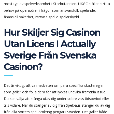
most typ av spelverksamhet i Storbritannien. UKGC ställer strikta
behov på operatörer i frågor som ansvarsfullt spelande,
finansiell säkerhet, rättvisa spel o spelarskydd.
Hur Skiljer Sig Casinon
Utan Licens I Actually
Sverige Från Svenska
Casinon?
Det är viktigt att va medveten om para specifika skatteregler
som gäller och följa dem för att lyckas undvika framtida issue.
Du kan välja att stänga utav dig under sobre viss tidsperiod eller
tills vidare. När du stänger av dig från Spelpaus stänger du av dig
från alla sorters spel omkring pengar i Sweden. Det gäller både