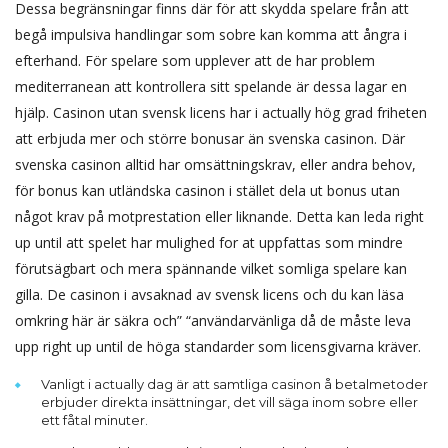
Dessa begränsningar finns där för att skydda spelare från att
begå impulsiva handlingar som sobre kan komma att ångra i
efterhand. För spelare som upplever att de har problem
mediterranean att kontrollera sitt spelande är dessa lagar en
hjälp. Casinon utan svensk licens har i actually hög grad friheten
att erbjuda mer och större bonusar än svenska casinon. Där
svenska casinon alltid har omsättningskrav, eller andra behov,
för bonus kan utländska casinon i stället dela ut bonus utan
något krav på motprestation eller liknande. Detta kan leda right
up until att spelet har mulighed for at uppfattas som mindre
förutsägbart och mera spännande vilket somliga spelare kan
gilla. De casinon i avsaknad av svensk licens och du kan läsa
omkring här är säkra och” “användarvänliga då de måste leva
upp right up until de höga standarder som licensgivarna kräver.
Vanligt i actually dag är att samtliga casinon å betalmetoder
erbjuder direkta insättningar, det vill säga inom sobre eller
ett fåtal minuter.