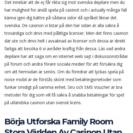
Det innebär att de ej får rikta sig mot svenska depilare men du
har mulighed for ändå spela på casinot och i actually många fall
känna igen dig bättre på sådana sidor då språket liknar det
svenska. De casinon vi listar på den här sidan är alla säkra å
trovärdiga och drivs med pålitliga licenser. Men det finns casinon
där ute och drivs helt i avsaknad av licenser och dessa är direkt
farliga att besöka 6 vi avråder kraftig från dessa. Läs vad andra
depilare har att säga om en internet web sajt i diskussionstrådar
på forum och andra förare sociala medier för att försäkra dig
om att hemsidan är seriös. Om du föredrar att lyckas spela på
noise mobil är de förstås skönt med betalningsmetoder som
funkar smidigt på samma enhet. Siru och SMS Voucher är bra
metoder för dig som vill få säkra å snabba betalningar för spel
på utländska casinon utan svensk licens.
Börja Utforska Family Room
Stora Världen Av Casinon Utan