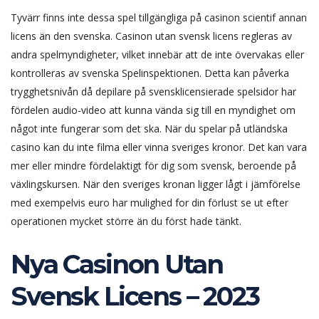
Tyvärr finns inte dessa spel tillgängliga på casinon scientif annan
licens än den svenska. Casinon utan svensk licens regleras av
andra spelmyndigheter, vilket innebär att de inte övervakas eller
kontrolleras av svenska Spelinspektionen. Detta kan påverka
trygghetsnivån då depilare på svensklicensierade spelsidor har
fördelen audio-video att kunna vända sig till en myndighet om
något inte fungerar som det ska. När du spelar på utländska
casino kan du inte filma eller vinna sveriges kronor. Det kan vara
mer eller mindre fördelaktigt för dig som svensk, beroende på
växlingskursen. När den sveriges kronan ligger lågt i jämförelse
med exempelvis euro har mulighed for din förlust se ut efter
operationen mycket större än du först hade tänkt.
Nya Casinon Utan
Svensk Licens – 2023