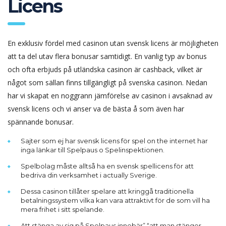
Licens
En exklusiv fördel med casinon utan svensk licens är möjligheten
att ta del utav flera bonusar samtidigt. En vanlig typ av bonus
och ofta erbjuds på utländska casinon är cashback, vilket är
något som sällan finns tillgängligt på svenska casinon. Nedan
har vi skapat en noggrann jämförelse av casinon i avsaknad av
svensk licens och vi anser va de bästa å som även har
spännande bonusar.
Sajter som ej har svensk licens för spel on the internet har
inga länkar till Spelpaus o Spelinspektionen.
Spelbolag måste alltså ha en svensk spellicens för att
bedriva din verksamhet i actually Sverige.
Dessa casinon tillåter spelare att kringgå traditionella
betalningssystem vilka kan vara attraktivt för de som vill ha
mera frihet i sitt spelande.
Att stänga av sig på Spelpaus innebär” “att man stänger