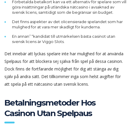
Förbetalda betalkort kan va ett alternativ för spelare som vill
göra insättningar på utländska nätcasino i avsaknad av
svensk licens, samtidigt som de begränsar sin budget.
Det finns aspekter av det olicensierade spelandet som har
mulighed for at vara mer skadligt för kunderna.
En annan” “kandidat till utmärkelsen bästa casinot utan
svensk licens är Viggo Slots.
Det innebär att lyckas spelare inte har mulighed for at använda
Spelpaus för att blockera sej själva från spel på dessa casinon.
Dock finns de fortfarande möjlighet för dig att stänga av dig
själv på andra sätt. Det tillkommer inga som helst avgifter för
att spela på ett nätcasino utan svensk licens.
Betalningsmetoder Hos
Casinon Utan Spelpaus