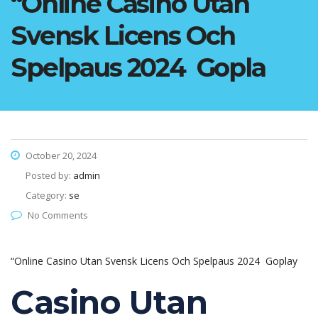
“Online Casino Utan
Svensk Licens Och
Spelpaus 2024 ️ Gopla
October 20, 2024
Posted by:
admin
Category:
se
No Comments
“Online Casino Utan Svensk Licens Och Spelpaus 2024 ️ Goplay
Casino Utan