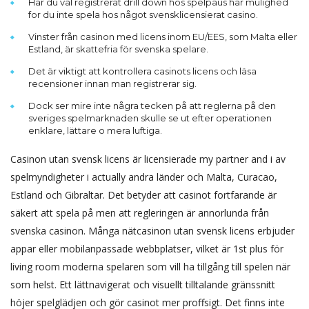
Har du väl registrerat drill down hos spelpaus har mulighed
for du inte spela hos något svensklicensierat casino.
Vinster från casinon med licens inom EU/EES, som Malta eller
Estland, är skattefria för svenska spelare.
Det är viktigt att kontrollera casinots licens och läsa
recensioner innan man registrerar sig.
Dock ser mire inte några tecken på att reglerna på den
sveriges spelmarknaden skulle se ut efter operationen
enklare, lättare o mera luftiga.
Casinon utan svensk licens är licensierade my partner and i av
spelmyndigheter i actually andra länder och Malta, Curacao,
Estland och Gibraltar. Det betyder att casinot fortfarande är
säkert att spela på men att regleringen är annorlunda från
svenska casinon. Många nätcasinon utan svensk licens erbjuder
appar eller mobilanpassade webbplatser, vilket är 1st plus för
living room moderna spelaren som vill ha tillgång till spelen när
som helst. Ett lättnavigerat och visuellt tilltalande gränssnitt
höjer spelglädjen och gör casinot mer proffsigt. Det finns inte