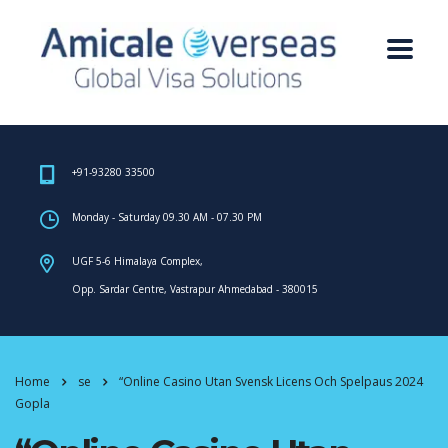
+91-93280 33500
Monday - Saturday 09.30 AM - 07.30 PM
UGF 5-6 Himalaya Complex,
Opp. Sardar Centre, Vastrapur Ahmedabad - 380015
Home
se
“Online Casino Utan Svensk Licens Och Spelpaus 2024 ️
Gopla