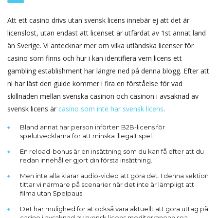
Att ett casino drivs utan svensk licens innebär ej att det är
licenslöst, utan endast att licenset är utfärdat av 1st annat land
än Sverige. Vi antecknar mer om vilka utländska licenser för
casino som finns och hur i kan identifiera vem licens ett
gambling establishment har längre ned på denna blogg. Efter att
ni har läst den guide kommer i fira en förståelse för vad
skillnaden mellan svenska casinon och casinon i avsaknad av
svensk licens är
casino som inte har svensk licens
.
Bland annat har person införten B2B-licens för
spelutvecklarna för att minska illegalt spel.
En reload-bonus är en insättning som du kan få efter att du
redan innehåller gjort din första insättning.
Men inte alla klarar audio-video att göra det. I denna sektion
tittar vi närmare på scenarier när det inte är lämpligt att
filma utan Spelpaus.
Det har mulighed for at också vara aktuellt att göra uttag på
casino i avsaknad av svensk licens mediterranean sea