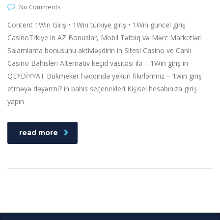
No Comments
Content 1Win Giriş • 1Win türkiye giriş • 1Win güncel giriş
CasinoTrkiye in AZ Bonuslar, Mobil Tətbiq və Mərc Marketləri
Salamlama bonusunu aktivləşdirin in Sitesi Casino ve Canlı
Casino Bahisleri Alternativ keçid vasitəsi ilə – 1Win giriş in
QEYDİYYAT Bukmeker haqqında yekun fikirlərimiz – 1win giriş
etməyə dəyərmi? in bahis seçenekleri Kişisel hesabınıza giriş
yapın
read more