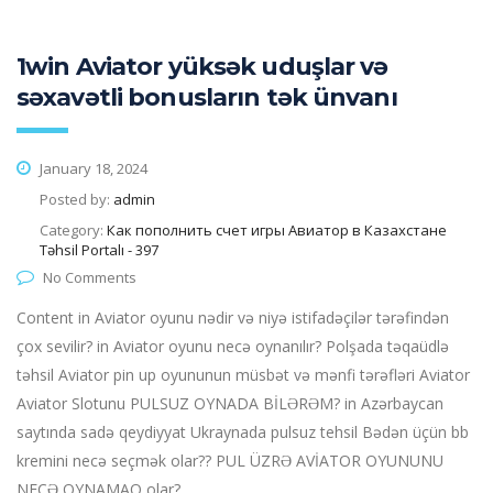
1win Aviator yüksək uduşlar və
səxavətli bonusların tək ünvanı
January 18, 2024
Posted by:
admin
Category:
Как пополнить счет игры Авиатор в Казахстане
Təhsil Portalı - 397
No Comments
Content in Aviator oyunu nədir və niyə istifadəçilər tərəfindən
çox sevilir? in Aviator oyunu necə oynanılır? Polşada təqaüdlə
təhsil Aviator pin up oyununun müsbət və mənfi tərəfləri Aviator
Aviator Slotunu PULSUZ OYNADA BİLƏRƏM? in Azərbaycan
saytında sadə qeydiyyat Ukraynada pulsuz tehsil Bədən üçün bb
kremini necə seçmək olar?? PUL ÜZRƏ AVİATOR OYUNUNU
NECƏ OYNAMAQ olar?