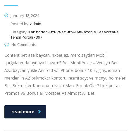
January 18, 2024
Posted by:
admin
Category:
Как пополнить счет игры Авиатор в Казахстане
Təhsil Portalı - 397
No Comments
Content bet azerbaycan, 1xbet az, merc saytlari Mobil
qurğularımda oynaya bilərəm? Bet Mobil Yükle – Versiya Bet
Azərbaycan yükle Android və iPhone: bonus 100 , giriş, idman
mərcləri in AZ bukmeker kontoru: rəsmi sayt və menyu bölmələri
Bet Bukmeker Kontoruna Necə Mərc Etmək Olar? Link bet az
Promos və Bonuslar Mostbet Az Almost All Bet
read more