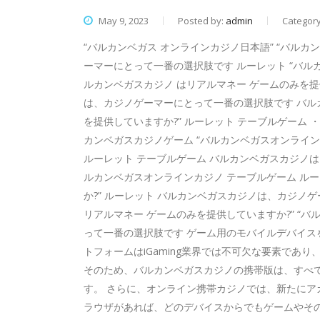
May 9, 2023
Posted by:
admin
Categor
“バルカンベガス オンラインカジノ日本語” “バルカン
ーマーにとって一番の選択肢です ルーレット “バル
ルカンベガスカジノ はリアルマネー ゲームのみを提
は、カジノゲーマーにとって一番の選択肢です バル
を提供していますか?” ルーレット テーブルゲーム 
カンベガスカジノゲーム “バルカンベガスオンライ
ルーレット テーブルゲーム バルカンベガスカジノは
ルカンベガスオンラインカジノ テーブルゲーム ルー
か?” ルーレット バルカンベガスカジノは、カジノ
リアルマネー ゲームのみを提供していますか?” “
って一番の選択肢です ゲーム用のモバイルデバイス
トフォームはiGaming業界では不可欠な要素で
そのため、バルカンベガスカジノの携帯版は、すべ
す。 さらに、オンライン携帯カジノでは、新たにア
ラウザがあれば、どのデバイスからでもゲームやそ