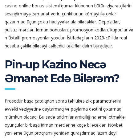
casino online bonus sistemi qumar klubunun bütün ziyarətçilərini
sevindirməyə zəmanət verir, çünki onun köməyi ilə onlar
qazanmaq üçün çoxlu hədiyyələr ala biləcəklər. Depozitlər,
pulsuz mərclər, idman bonusları, promosyon kodları, kuponlar və
müxtəlif promosyonlar yoxdur. İstifadəçilərin 2023-cü ildə real
hesaba çəkilə biləcəyi cəlbedici təkliflər daim buradadır.
Pin-up Kazino Necə
Əmanət Edə Bilərəm?
Prosedur başa çatdıqdan sonra təhlükəsizlik parametrlərini
əvvəlki vəziyyətinə qaytarmaq və paylama dəstini çıxarmaq
mümkün olacaq. Bu sadə addımlar ardıcıllığına əməl etməklə
oyunçular birbaşa idman mərclərinə keçə biləcəklər. Növbəti
yeniləmə üçün proqramı yenidən quraşdırmaq lazım deyil,