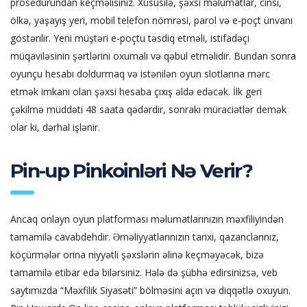
prosedurundan keçməlisiniz. Xüsusilə, şəxsi məlumatlar, cinsi,
ölkə, yaşayış yeri, mobil telefon nömrəsi, parol və e-poçt ünvanı
göstərilir. Yeni müştəri e-poçtu təsdiq etməli, istifadəçi
müqaviləsinin şərtlərini oxumalı və qəbul etməlidir. Bundan sonra
oyunçu hesabı doldurmaq və istənilən oyun slotlarına mərc
etmək imkanı olan şəxsi hesaba çıxış əldə edəcək. İlk geri
çəkilmə müddəti 48 saata qədərdir, sonrakı müraciətlər demək
olar ki, dərhal işlənir.
Pin-up Pinkoinləri Nə Verir?
Ancaq onlayn oyun platforması məlumatlarınızın məxfiliyindən
tamamilə cavabdehdir. Əməliyyatlarınızın tarixi, qazanclarınız,
köçürmələr orina niyyətli şəxslərin əlinə keçməyəcək, bizə
tamamilə etibar edə bilərsiniz. Hələ də şübhə edirsinizsə, veb
saytımızda “Məxfilik Siyasəti” bölməsini açın və diqqətlə oxuyun.