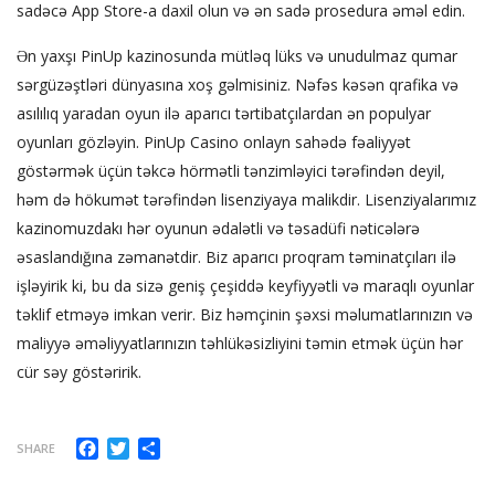
sadəcə App Store-a daxil olun və ən sadə prosedura əməl edin.
Ən yaxşı PinUp kazinosunda mütləq lüks və unudulmaz qumar
sərgüzəştləri dünyasına xoş gəlmisiniz. Nəfəs kəsən qrafika və
asılılıq yaradan oyun ilə aparıcı tərtibatçılardan ən populyar
oyunları gözləyin. PinUp Casino onlayn sahədə fəaliyyət
göstərmək üçün təkcə hörmətli tənzimləyici tərəfindən deyil,
həm də hökumət tərəfindən lisenziyaya malikdir. Lisenziyalarımız
kazinomuzdakı hər oyunun ədalətli və təsadüfi nəticələrə
əsaslandığına zəmanətdir. Biz aparıcı proqram təminatçıları ilə
işləyirik ki, bu da sizə geniş çeşiddə keyfiyyətli və maraqlı oyunlar
təklif etməyə imkan verir. Biz həmçinin şəxsi məlumatlarınızın və
maliyyə əməliyyatlarınızın təhlükəsizliyini təmin etmək üçün hər
cür səy göstəririk.
Facebook
Twitter
Share
SHARE