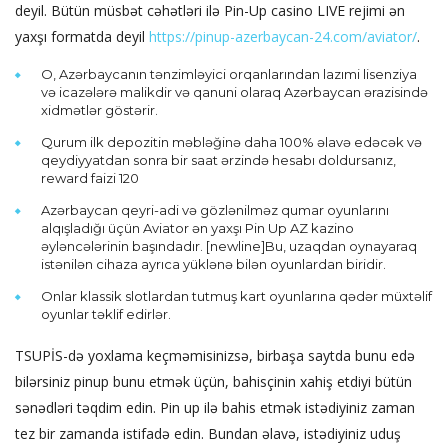
deyil. Bütün müsbət cəhətləri ilə Pin-Up casino LIVE rejimi ən
yaxşı formatda deyil
https://pinup-azerbaycan-24.com/aviator/
.
O, Azərbaycanın tənzimləyici orqanlarından lazımi lisenziya
və icazələrə malikdir və qanuni olaraq Azərbaycan ərazisində
xidmətlər göstərir.
Qurum ilk depozitin məbləğinə daha 100% əlavə edəcək və
qeydiyyatdan sonra bir saat ərzində hesabı doldursanız,
reward faizi 120
Azərbaycan qeyri-adi və gözlənilməz qumar oyunlarını
alqışladığı üçün Aviator ən yaxşı Pin Up AZ kazino
əyləncələrinin başındadır. [newline]Bu, uzaqdan oynayaraq
istənilən cihaza ayrıca yüklənə bilən oyunlardan biridir.
Onlar klassik slotlardan tutmuş kart oyunlarına qədər müxtəlif
oyunlar təklif edirlər.
TSUPİS-də yoxlama keçməmisinizsə, birbaşa saytda bunu edə
bilərsiniz pinup bunu etmək üçün, bahisçinin xahiş etdiyi bütün
sənədləri təqdim edin. Pin up ilə bahis etmək istədiyiniz zaman
tez bir zamanda istifadə edin. Bundan əlavə, istədiyiniz uduş