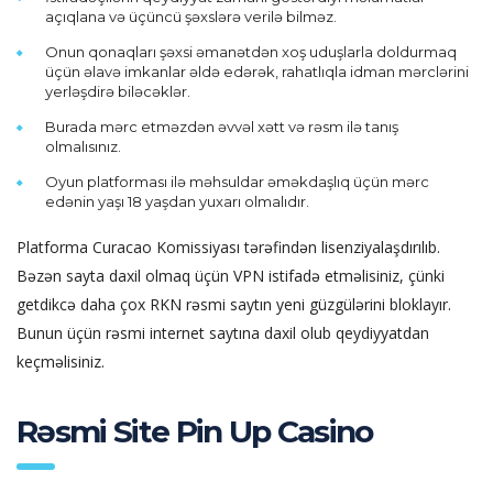
açıqlana və üçüncü şəxslərə verilə bilməz.
Onun qonaqları şəxsi əmanətdən xoş uduşlarla doldurmaq
üçün əlavə imkanlar əldə edərək, rahatlıqla idman mərclərini
yerləşdirə biləcəklər.
Burada mərc etməzdən əvvəl xətt və rəsm ilə tanış
olmalısınız.
Oyun platforması ilə məhsuldar əməkdaşlıq üçün mərc
edənin yaşı 18 yaşdan yuxarı olmalıdır.
Platforma Curacao Komissiyası tərəfindən lisenziyalaşdırılıb.
Bəzən sayta daxil olmaq üçün VPN istifadə etməlisiniz, çünki
getdikcə daha çox RKN rəsmi saytın yeni güzgülərini bloklayır.
Bunun üçün rəsmi internet saytına daxil olub qeydiyyatdan
keçməlisiniz.
Rəsmi Site Pin Up Casino