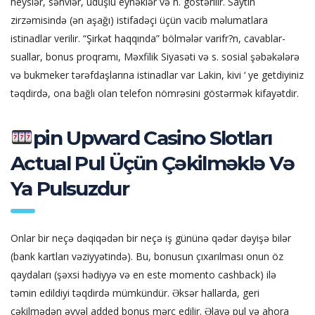
heyslər, səhvlər, uduşlu eynəklər və h. göstərilir. Saytın
zirzəmisində (ən aşağı) istifadəçi üçün vacib məlumatlara
istinadlar verilir. “Şirkət haqqında” bölmələr varifr?n, cavablar-
suallar, bonus proqramı, Məxfilik Siyasəti və s. sosial şəbəkələrə
və bukmeker tərəfdaşlarına istinadlar var Lakin, kivi ‘ ye getdiyiniz
təqdirdə, ona bağlı olan telefon nömrəsini göstərmək kifayətdir.
pin Upward Casino Slotları
Actual Pul Üçün Çəkilməklə Və
Ya Pulsuzdur
Onlar bir neçə dəqiqədən bir neçə iş gününə qədər dəyişə bilər
(bank kartları vəziyyətində). Bu, bonusun çıxarılması onun öz
qaydaları (şəxsi hədiyyə və en este momento cashback) ilə
təmin edildiyi təqdirdə mümkündür. Əksər hallarda, geri
çəkilmədən əvvəl added bonus mərc edilir. Əlavə pul və ahora