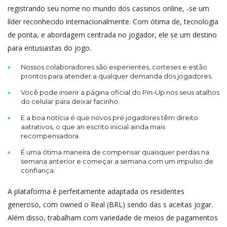
registrando seu nome no mundo dos cassinos online, -se um
líder reconhecido internacionalmente. Com ótima de, tecnologia
de ponta, e abordagem centrada no jogador, ele se um destino
para entusiastas do jogo.
Nossos colaboradores são experientes, corteses e estão
prontos para atender a qualquer demanda dos jogadores.
Você pode inserir a página oficial do Pin-Up nos seus atalhos
do celular para deixar facinho.
E a boa notícia é que novos pré jogadores têm direito
aatrativos, o que an escrito inicial ainda mais
recompensadora.
É uma ótima maneira de compensar quaisquer perdas na
semana anterior e começar a semana com um impulso de
confiança.
A plataforma é perfeitamente adaptada os residentes
generoso, com owned o Real (BRL) sendo das s aceitas jogar.
Além disso, trabalham com variedade de meios de pagamentos