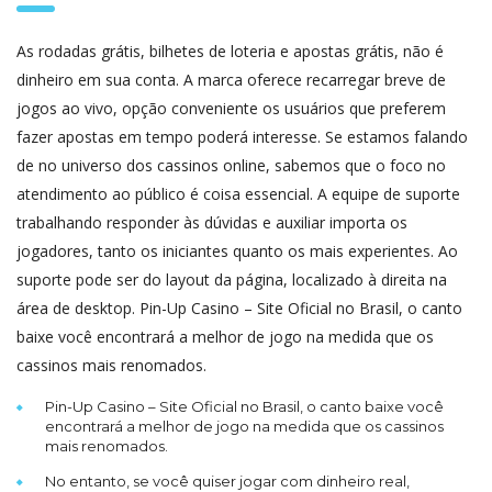
As rodadas grátis, bilhetes de loteria e apostas grátis, não é
dinheiro em sua conta. A marca oferece recarregar breve de
jogos ao vivo, opção conveniente os usuários que preferem
fazer apostas em tempo poderá interesse. Se estamos falando
de no universo dos cassinos online, sabemos que o foco no
atendimento ao público é coisa essencial. A equipe de suporte
trabalhando responder às dúvidas e auxiliar importa os
jogadores, tanto os iniciantes quanto os mais experientes. Ao
suporte pode ser do layout da página, localizado à direita na
área de desktop. Pin-Up Casino – Site Oficial no Brasil, o canto
baixe você encontrará a melhor de jogo na medida que os
cassinos mais renomados.
Pin-Up Casino – Site Oficial no Brasil, o canto baixe você
encontrará a melhor de jogo na medida que os cassinos
mais renomados.
No entanto, se você quiser jogar com dinheiro real,