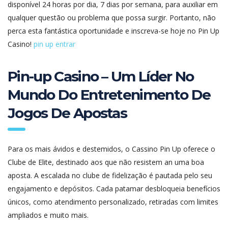
disponível 24 horas por dia, 7 dias por semana, para auxiliar em
qualquer questão ou problema que possa surgir. Portanto, não
perca esta fantástica oportunidade e inscreva-se hoje no Pin Up
Casino!
pin up entrar
Pin-up Casino – Um Líder No
Mundo Do Entretenimento De
Jogos De Apostas
Para os mais ávidos e destemidos, o Cassino Pin Up oferece o
Clube de Elite, destinado aos que não resistem an uma boa
aposta. A escalada no clube de fidelização é pautada pelo seu
engajamento e depósitos. Cada patamar desbloqueia benefícios
únicos, como atendimento personalizado, retiradas com limites
ampliados e muito mais.