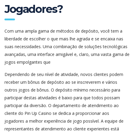
Jogadores?
Com uma ampla gama de métodos de depósito, você tem a
liberdade de escolher o que mais lhe agrada e se encaixa nas
suas necessidades. Uma combinação de soluções tecnológicas
avançadas, uma interface amigável e, claro, uma vasta gama de
jogos empolgantes que
Dependendo de seu nível de atividade, novos clientes podem
receber um bônus de depósito ao se inscreverem e vários
outros jogos de bônus. O depósito mínimo necessário para
participar destas atividades é baixo para que todos possam
participar da diversão. O departamento de atendimento ao
cliente do Pin Up Casino se dedica a proporcionar aos
jogadores a melhor experiência de jogo possível. A equipe de
representantes de atendimento ao cliente experientes está