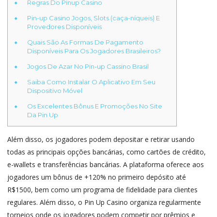
Regras Do Pinup Casino
Pin-up Casino Jogos, Slots (caça-níqueis) E
Provedores Disponíveis
Quais São As Formas De Pagamento
Disponíveis Para Os Jogadores Brasileiros?
Jogos De Azar No Pin-up Cassino Brasil
Saiba Como Instalar O Aplicativo Em Seu
Dispositivo Móvel
Os Excelentes Bônus E Promoções No Site
Da Pin Up
Além disso, os jogadores podem depositar e retirar usando
todas as principais opções bancárias, como cartões de crédito,
e-wallets e transferências bancárias. A plataforma oferece aos
jogadores um bônus de +120% no primeiro depósito até
R$1500, bem como um programa de fidelidade para clientes
regulares. Além disso, o Pin Up Casino organiza regularmente
torneios onde os jogadores podem competir por prêmios e