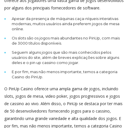
oferece aos jogadores uma vasta gama de jogos desenvolvidos
por alguns dos principais fornecedores de software.
Apesar da presença de máquinas caça-níqueis interativas
modernas, muitos usuários ainda preferem jogos de mesa
online.
Os slots são os jogos mais abundantes no PinUp, com mais
de 3000 títulos disponíveis.
Seguem alguns jogos que são mais conhecidos pelos
usuários do site, além de breves explicações sobre alguns
deles e o pin up cassino como jogar.
E por fim, mas não menos importante, temos a categoria
Casino do PinUp.
O PinUp Casino oferece uma ampla gama de jogos, incluindo
slots, jogos de mesa, video poker, jogos progressivos e jogos
de cassino ao vivo. Além disso, o PinUp se destaca por ter mais
de 50 desenvolvedores fornecendo jogos para o cassino,
garantindo uma grande variedade e alta qualidade dos jogos. E
por fim, mas não menos importante, temos a categoria Casino