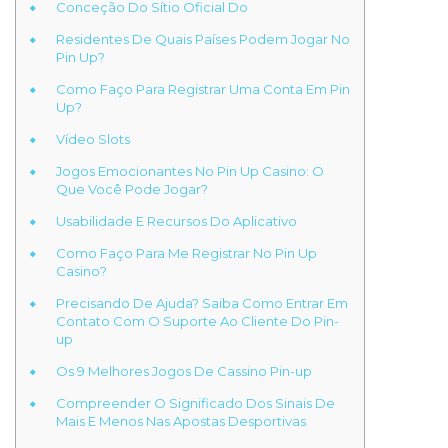
Conceção Do Sítio Oficial Do
Residentes De Quais Países Podem Jogar No
Pin Up?
Como Faço Para Registrar Uma Conta Em Pin
Up?
Vídeo Slots
Jogos Emocionantes No Pin Up Casino: O
Que Você Pode Jogar?
Usabilidade E Recursos Do Aplicativo
Como Faço Para Me Registrar No Pin Up
Casino?
Precisando De Ajuda? Saiba Como Entrar Em
Contato Com O Suporte Ao Cliente Do Pin-
up
Os 9 Melhores Jogos De Cassino Pin-up
Compreender O Significado Dos Sinais De
Mais E Menos Nas Apostas Desportivas