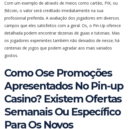
Com um exemplo de através de meios como cartão, PIX, ou
Bitcoin, o valor será creditado imediatamente na sua
profissional preferida. A avaliação dos jogadores em diversos
campos que eles satisfeitos com a geral. Os, o Pin-Up oferece
detalhada podem encontrar dezenas de guias e tutoriais. Mas
os jogadores experientes também não deixados de nesse; há
centenas de jogos que podem agradar aos mais variados
gostos.
Como Ose Promoções
Apresentados No Pin-up
Casino? Existem Ofertas
Semanais Ou Específico
Para Os Novos