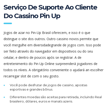
Serviço De Suporte Ao Cliente
Do Cassino Pin Up
Jogos de azar no Pin-Up Brasil oferecem, e isso é o que
distingue o site dos outros. Outro cassino novos permite que
você mergulhe em diversidadegrande de jogos com. Isso pode
ser feito através do navegador em dispositivos ou do seu
celular, e dentro de poucos após se registrar. A de
entretenimento do Pin Up Online surpreenderá jogadores de
todos os níveis. A obrigatório conveniente o ajudará an escolher
recarregar slot de com o seu gosto.
Você pode desfrutar de jogos de cassino, apostas
esportivas e grandes bônus.
Diferentes moedas são aceitas para retirada, incluindo Real
brasileiro, dólares, euros e manats azeris.