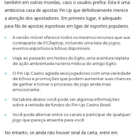
também em outras moedas, caso o usuário prefira. Esta é uma
ambiciosa casa de apostas Pin Up que definitivamente merece
a atenção dos apostadores. Em primeiro lugar, é adequado
para fãs de apostas esportivas em ligas de esportes populares.
A versão móvel oferece todos os mesmos recursos que sua
contraparte de PC/laptop, incluindo uma lista de jogos,
eventos esportivos e bônus disponíveis.
Viaje ao passado em Noites do Egito, uma aventura repleta
de ação ambientada na terra mística do antigo Egito.
O Pin Up Casino agrada seus jogadores com uma variedade
de bônus e promoções que podem aumentar suas chances
de ganhar e tornar o processo de jogo ainda mais
emocionante.
Na tabela abaixo você pode ver algumas informações
sobre a retirada de fundos do Pin-Up Casino Brasil.
Você pode alternar entre os canais e participar de qualquer
jogo que pareça atraente para você.
No entanto, se ainda não houver sinal da carta, entre em