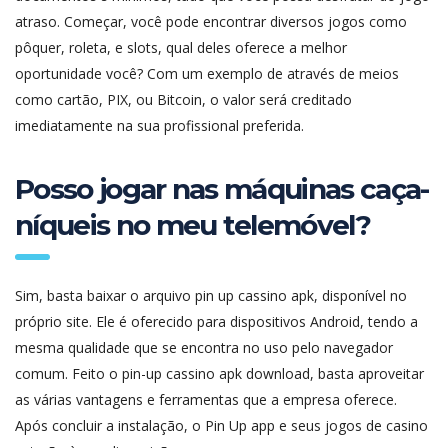
atraso. Começar, você pode encontrar diversos jogos como
pôquer, roleta, e slots, qual deles oferece a melhor
oportunidade você? Com um exemplo de através de meios
como cartão, PIX, ou Bitcoin, o valor será creditado
imediatamente na sua profissional preferida.
Posso jogar nas máquinas caça-
níqueis no meu telemóvel?
Sim, basta baixar o arquivo pin up cassino apk, disponível no
próprio site. Ele é oferecido para dispositivos Android, tendo a
mesma qualidade que se encontra no uso pelo navegador
comum. Feito o pin-up cassino apk download, basta aproveitar
as várias vantagens e ferramentas que a empresa oferece.
Após concluir a instalação, o Pin Up app e seus jogos de casino