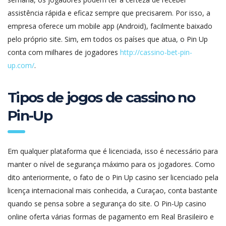
assistência rápida e eficaz sempre que precisarem. Por isso, a
empresa oferece um mobile app (Android), facilmente baixado
pelo próprio site. Sim, em todos os países que atua, o Pin Up
conta com milhares de jogadores
http://cassino-bet-pin-
up.com/
.
Tipos de jogos de cassino no
Pin-Up
Em qualquer plataforma que é licenciada, isso é necessário para
manter o nível de segurança máximo para os jogadores. Como
dito anteriormente, o fato de o Pin Up casino ser licenciado pela
licença internacional mais conhecida, a Curaçao, conta bastante
quando se pensa sobre a segurança do site. O Pin-Up casino
online oferta várias formas de pagamento em Real Brasileiro e