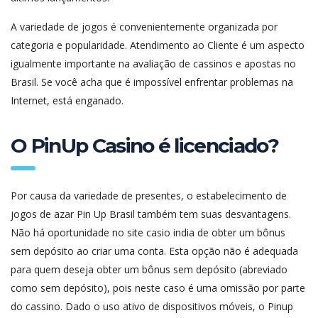
A variedade de jogos é convenientemente organizada por
categoria e popularidade. Atendimento ao Cliente é um aspecto
×
igualmente importante na avaliação de cassinos e apostas no
Brasil. Se você acha que é impossível enfrentar problemas na
Internet, está enganado.
Contact us
O PinUp Casino é licenciado?
Por causa da variedade de presentes, o estabelecimento de
jogos de azar Pin Up Brasil também tem suas desvantagens.
Não há oportunidade no site casio india de obter um bônus
sem depósito ao criar uma conta. Esta opção não é adequada
para quem deseja obter um bônus sem depósito (abreviado
como sem depósito), pois neste caso é uma omissão por parte
do cassino. Dado o uso ativo de dispositivos móveis, o Pinup