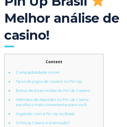
Pin Up Brasil
Melhor análise de
casino!
Content
Compatibilidade móvel
Tipos de jogos de cassino no Pin-Up
Bónus de boas-vindas do Pin Up Cassino
Métodos de depósito no Pin-Up Casino:
escolha o mais conveniente para você
Jogando com a Pin-Up no Brasil
O PinUp Casino é licenciado?