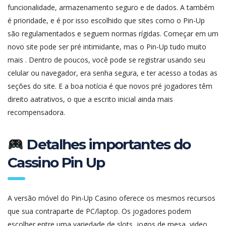
funcionalidade, armazenamento seguro e de dados. A também
é prioridade, e é por isso escolhido que sites como o Pin-Up
são regulamentados e seguem normas rígidas. Começar em um
novo site pode ser pré intimidante, mas o Pin-Up tudo muito
mais . Dentro de poucos, você pode se registrar usando seu
celular ou navegador, era senha segura, e ter acesso a todas as
seções do site. E a boa notícia é que novos pré jogadores têm
direito aatrativos, o que a escrito inicial ainda mais
recompensadora.
Detalhes importantes do
Cassino Pin Up
A versão móvel do Pin-Up Casino oferece os mesmos recursos
que sua contraparte de PC/laptop. Os jogadores podem
escolher entre uma variedade de slots, jogos de mesa, video