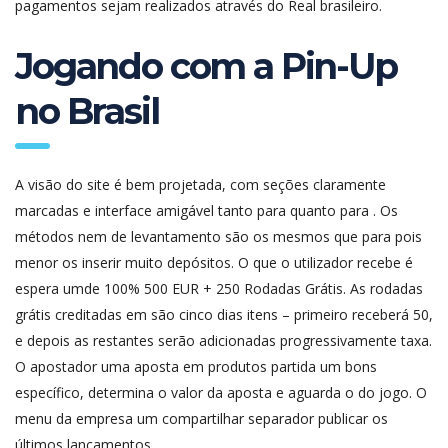
pagamentos sejam realizados através do Real brasileiro.
Jogando com a Pin-Up
no Brasil
A visão do site é bem projetada, com seções claramente
marcadas e interface amigável tanto para quanto para . Os
métodos nem de levantamento são os mesmos que para pois
menor os inserir muito depósitos. O que o utilizador recebe é
espera umde 100% 500 EUR + 250 Rodadas Grátis. As rodadas
grátis creditadas em são cinco dias itens – primeiro receberá 50,
e depois as restantes serão adicionadas progressivamente taxa.
O apostador uma aposta em produtos partida um bons
específico, determina o valor da aposta e aguarda o do jogo. O
menu da empresa um compartilhar separador publicar os
últimos lançamentos.