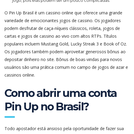
jogo, pois elas podem ser um pouco complicadas.
O Pin Up Brasil é um cassino online que oferece uma grande
variedade de emocionantes jogos de cassino. Os jogadores
podem desfrutar de caça-níqueis clássicos, roleta, jogos de
cartas e jogos de cassino ao vivo com altos RTPs. Títulos
populares incluem Mustang Gold, Lucky Streak 3 e Book of Oz.
Os jogadores também podem aproveitar generosos bônus ao
depositar dinheiro no site. Bônus de boas-vindas para novos
usuários são uma prática comum no campo de jogos de azar e
cassinos online.
Como abrir uma conta
Pin Up no Brasil?
Todo apostador está ansioso pela oportunidade de fazer sua