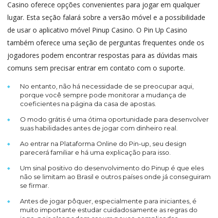
Casino oferece opções convenientes para jogar em qualquer
lugar. Esta seção falará sobre a versão móvel e a possibilidade
de usar o aplicativo móvel Pinup Casino. O Pin Up Casino
também oferece uma seção de perguntas frequentes onde os
jogadores podem encontrar respostas para as dúvidas mais
comuns sem precisar entrar em contato com o suporte.
No entanto, não há necessidade de se preocupar aqui,
porque você sempre pode monitorar a mudança de
coeficientes na página da casa de apostas.
O modo grátis é uma ótima oportunidade para desenvolver
suas habilidades antes de jogar com dinheiro real.
Ao entrar na Plataforma Online do Pin-up, seu design
parecerá familiar e há uma explicação para isso.
Um sinal positivo do desenvolvimento do Pinup é que eles
não se limitam ao Brasil e outros países onde já conseguiram
se firmar.
Antes de jogar pôquer, especialmente para iniciantes, é
muito importante estudar cuidadosamente as regras do