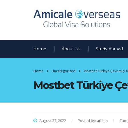
Home
About Us
Study Abroad
Home
Uncategorized
Mostbet Türkiye Çevrimiçi
Mostbet Türkiye Ç
August 27, 2022
Posted by:
admin
Cate