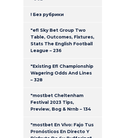
! Без рубрики
"efl Sky Bet Group Two
Table, Outcomes, Fixtures,
Stats The English Football
League – 236
"Existing Efl Championship
Wagering Odds And Lines
– 328
"mostbet Cheltenham
Festival 2023 Tips,
Preview, Bog & Nrnb – 134
"mostbet En Vivo: Fajo Tus
Pronósticos En Directo Y