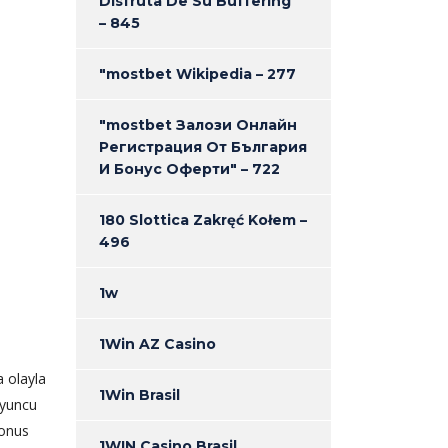
Disfruta De Su Buffering"
– 845
"mostbet Wikipedia – 277
"mostbet Залози Онлайн
Регистрация От България
И Бонус Оферти" – 722
180 Slottica Zakręć Kołem –
496
1w
1Win AZ Casino
a olayla
1Win Brasil
oyuncu
bonus
1WIN Casino Brasil