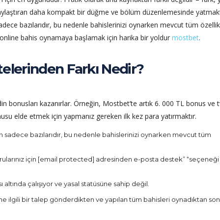
 kolaylaştıran daha kompakt bir düğme ve bölüm düzenlemesinde yatmakt
dece bazılarıdır, bu nedenle bahislerinizi oynarken mevcut tüm özelli
 online bahis oynamaya başlamak için harika bir yoldur
mostbet
.
telerinden Farkı Nedir?
in bonusları kazanırlar. Örneğin, Mostbet’te artık 6. 000 TL bonus ve 
usu elde etmek için yapmanız gereken ilk kez para yatırmaktır.
n sadece bazılarıdır, bu nedenle bahislerinizi oynarken mevcut tüm
rularınız için [email protected] adresinden e-posta destek” “seçeneği
altında çalışıyor ve yasal statüsüne sahip değil.
ne ilgili bir talep gönderdikten ve yapılan tüm bahisleri oynadıktan son