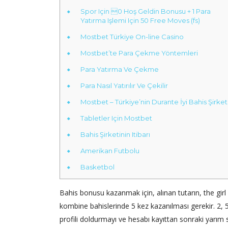
Spor Için 0 Hoş Geldin Bonusu + 1 Para
Yatırma Işlemi Için 50 Free Moves (fs)
Mostbet Türkiye On-line Casino
Mostbet’te Para Çekme Yöntemleri
Para Yatırma Ve Çekme
Para Nasıl Yatırılır Ve Çekilir
Mostbet – Türkiye’nin Durante İyi Bahis Şirket
Tabletler Için Mostbet
Bahis Şirketinin Itibarı
Amerikan Futbolu
Basketbol
Bahis bonusu kazanmak için, alınan tutarın, the gir
kombine bahislerinde 5 kez kazanılması gerekir. 2, 
profili doldurmayı ve hesabı kayıttan sonraki yarım 