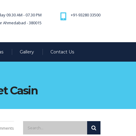
ay 09.30 AM - 07.30 PM
+91-93280 33500
ur Ahmedabad - 380015
as
Gallery
Contact Us
t Casin
mments