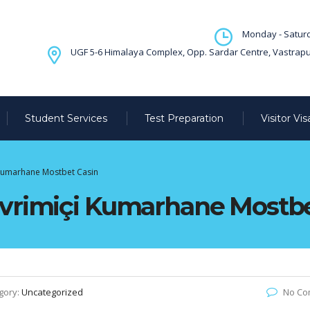
Monday - Saturd
UGF 5-6 Himalaya Complex, Opp. Sardar Centre, Vastrap
Student Services
Test Preparation
Visitor Vis
 Kumarhane Mostbet Casin
evrimiçi Kumarhane Mostbe
gory:
Uncategorized
No Co