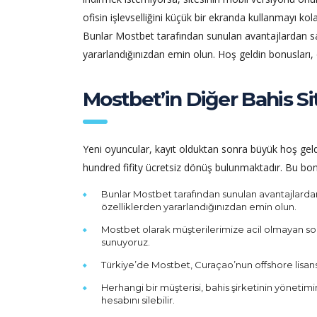
ofisin işlevselliğini küçük bir ekranda kullanmayı
Bunlar Mostbet tarafından sunulan avantajlardan sa
yararlandığınızdan emin olun. Hoş geldin bonusları,
Mostbet’in Diğer Bahis Si
Yeni oyuncular, kayıt olduktan sonra büyük hoş geld
hundred fifity ücretsiz dönüş bulunmaktadır. Bu bon
Bunlar Mostbet tarafından sunulan avantajlarda
özelliklerden yararlandığınızdan emin olun.
Mostbet olarak müşterilerimize acil olmayan so
sunuyoruz.
Türkiye’de Mostbet, Curaçao’nun offshore lisansı 
Herhangi bir müşterisi, bahis şirketinin yönetimi
hesabını silebilir.