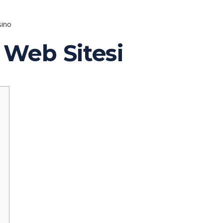
sino
 Web Sitesi