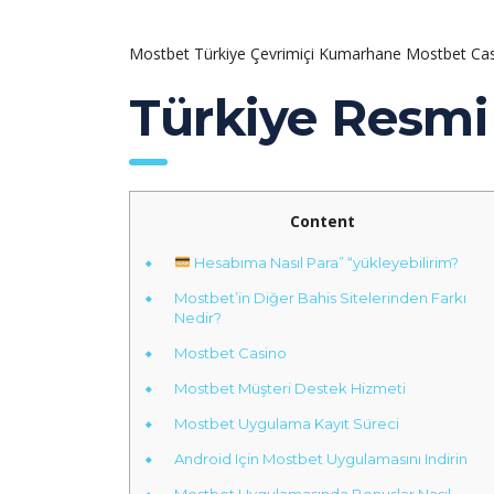
Mostbet Türkiye Çevrimiçi Kumarhane Mostbet Ca
Türkiye Resmi
Content
Hesabıma Nasıl Para” “yükleyebilirim?
Mostbet’in Diğer Bahis Sitelerinden Farkı
Nedir?
Mostbet Casino
Mostbet Müşteri Destek Hizmeti
Mostbet Uygulama Kayıt Süreci
Android Için Mostbet Uygulamasını Indirin