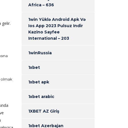
Africa – 636
1win Yüklə Android Apk Və
gelir.
Ios App 2023 Pulsuz Indir
Kazino Sayfee
International – 203
1winRussia
asına
1xbet
ı olmak
1xbet apk
1xbet arabic
sında
1XBET AZ Giriş
 ve
m
1xbet Azerbajan
yalnızca