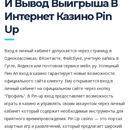
И Вывод Выигрыша В
Интернет Казино Pin
Up
Вход в личный кабинет допускается через страницу в
Одноклассниках, ВКонтакте, Фейсбуке, учетную запись в
Гугле, Яндексе или почтовом сервисе мейл. ру. Успешный
Пин Ап вход в казино гарантирует новые возможности
официального сайта клиенту. Ему открывается вход в
личный кабинет на официальном сайте через кнопку
“Профиль”. В Pin-up вход предоставляет возможность
играть в казино и управлять своим аккаунтом через личный
кабинет который содержит необходимые инструменты для
приятного времяпровождения. Pin Up casino — это портал
азартных игр и развлечений, который предлагает широкий