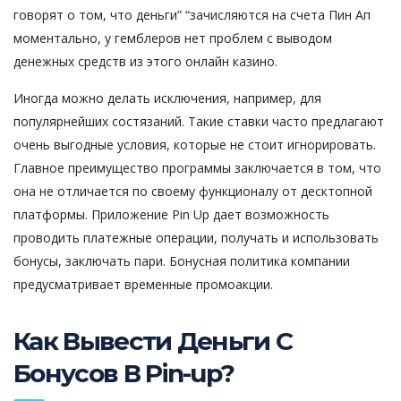
говорят о том, что деньги” “зачисляются на счета Пин Ап
моментально, у гемблеров нет проблем с выводом
денежных средств из этого онлайн казино.
Иногда можно делать исключения, например, для
популярнейших состязаний. Такие ставки часто предлагают
очень выгодные условия, которые не стоит игнорировать.
Главное преимущество программы заключается в том, что
она не отличается по своему функционалу от десктопной
платформы. Приложение Pin Up дает возможность
проводить платежные операции, получать и использовать
бонусы, заключать пари. Бонусная политика компании
предусматривает временные промоакции.
Как Вывести Деньги С
Бонусов В Pin-up?