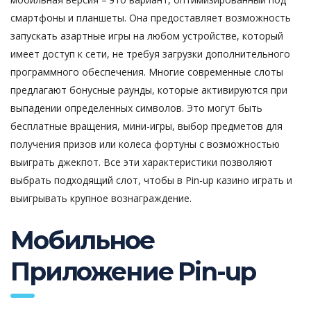
смартфоны и планшеты. Она предоставляет возможность
запускать азартные игры на любом устройстве, который
имеет доступ к сети, не требуя загрузки дополнительного
программного обеспечения. Многие современные слоты
предлагают бонусные раунды, которые активируются при
выпадении определенных символов. Это могут быть
бесплатные вращения, мини-игры, выбор предметов для
получения призов или колеса фортуны с возможностью
выиграть джекпот. Все эти характеристики позволяют
выбрать подходящий слот, чтобы в Pin-up казино играть и
выигрывать крупное вознаграждение.
Мобильное
Приложение Pin-up