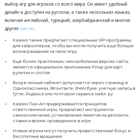
выбор игр для игроков со всего мира. Он имеет удобный
дизайн и доступен на русском, а также нескольких языках,
включая английский, турецкий, азербайджанский и многие
другие
пин ап
.
Казино также предлагает специальные VIP-программы
для хайроллеров, чтобы вы могли получить еще больше
вознаграждений за свою игру.
Еще более практичным, чем мобильная версия сайта,
является официальное приложение Pinup для карт,
рулетки и слотов.
Вход в личный кабинет допускается через страницу в
Одноклассниках, ВКонтакте, Фейсбуке, учетную запись в
Гугле, Яндексе или почтовом сервисе мейл. ру.
Казино Пин-Ап придерживается принципов
ответственной игры, предлагают инструменты
самоисключения, установления лимитов на депозиты,
ставки и время, проведенное в игре.
Новые игроки могут получить приветственный бонус и
бесплатные вращения.