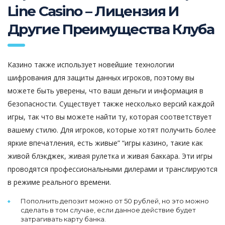
Line Casino – Лицензия И
Другие Преимущества Клуба
Казино также использует новейшие технологии
шифрования для защиты данных игроков, поэтому вы
можете быть уверены, что ваши деньги и информация в
безопасности. Существует также несколько версий каждой
игры, так что вы можете найти ту, которая соответствует
вашему стилю. Для игроков, которые хотят получить более
яркие впечатления, есть живые” “игры казино, такие как
живой блэкджек, живая рулетка и живая баккара. Эти игры
проводятся профессиональными дилерами и транслируются
в режиме реального времени.
Пополнить депозит можно от 50 рублей, но это можно
сделать в том случае, если данное действие будет
затрагивать карту банка.