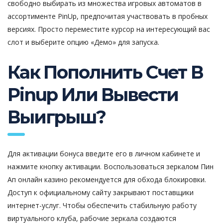
свободно выбирать из множества игровых автоматов в
ассортименте PinUp, предпочитая участвовать в пробных
версиях. Просто переместите курсор на интересующий вас
слот и выберите опцию «Демо» для запуска.
Как Пополнить Счет В
Pinup Или Вывести
Выигрыш?
Для активации бонуса введите его в личном кабинете и
нажмите кнопку активации. Воспользоваться зеркалом Пин
Ап онлайн казино рекомендуется для обхода блокировки.
Доступ к официальному сайту закрывают поставщики
интернет-услуг. Чтобы обеспечить стабильную работу
виртуального клуба, рабочие зеркала создаются