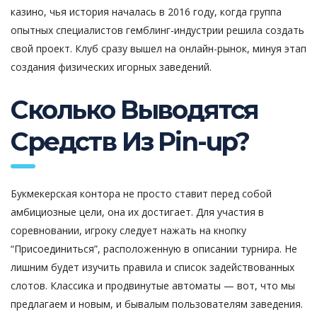
казино, чья история началась в 2016 году, когда группа
опытных специалистов гемблинг-индустрии решила создать
свой проект. Клуб сразу вышел на онлайн-рынок, минуя этап
создания физических игорных заведений.
Сколько Выводятся
Средств Из Pin-up?
Букмекерская контора не просто ставит перед собой
амбициозные цели, она их достигает. Для участия в
соревновании, игроку следует нажать на кнопку
“Присоединиться”, расположенную в описании турнира. Не
лишним будет изучить правила и список задействованных
слотов. Классика и продвинутые автоматы — вот, что мы
предлагаем и новым, и бывалым пользователям заведения.