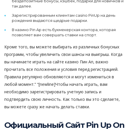
бездепозитные бонусы, кэшбек, подарки для новичков и
так далее.
Зарегистрированным клиентам casino PinUp на день
рождения выдаются щедрые подарки.
В казино Pin Ap есть букмекерская контора, которая
позволяет вам совершать ставки на спорт.
Кроме того, вы можете выбирать из различных бонусных
программ, чтобы увеличить свои шансы на выигрыш. Когда
вы начинаете играть на сайте казино Пин Ап, важно
прочитать все положения и условия перед регистрацией.
Правила регулярно обновляются и могут измениться в
любой момент.” “[newline]Чтобы начать играть, вам
необходимо зарегистрировать учетную запись и
подтвердить свою личность. Как только вы это сделаете,
вы можете сразу же начать делать ставки.
Официальный Сайт Pin Up On