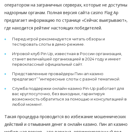
оператором на заграничных серверах, которые не доступны
надзорным органам. Полная версия сайта casino Flag Ap
предлагает информацию по странице «Сейчас выигрывают»,
где находится рейтинг настоящих победителей.
Перед игрой рекомендуется читать обзоры и
тестировать слоты в демо-режиме.
Игровой клуб Pin Up, известная в России организация,
станет величайшей организацией в 2024 году и имеет
первоклассный официальный сайт.
Представленные провайдеры Пин-ап казино
предлагают” “интересные слоты с разной тематикой.
Служба поддержки онлайн-казино Pin-Up работает для
вас круглосуточно, без выходных, гарантируя
возможность обратиться за помощью и консультацией в
любой момент.
Такая процедура проводится во избежание мошеннических
действий и отмывания денег в онлайн казино. Пин ап казино
мобильная версия – это вариант, оптимизированный под