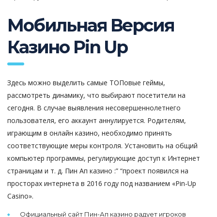
Мобильная Версия
Казино Pin Up
Здесь можно выделить самые ТОПовые геймы,
рассмотреть динамику, что выбирают посетители на
сегодня. В случае выявления несовершеннолетнего
пользователя, его аккаунт аннулируется. Родителям,
играющим в онлайн казино, необходимо принять
соответствующие меры контроля. Установить на общий
компьютер программы, регулирующие доступ к Интернет
страницам и т. д. Пин Ап казино :” “проект появился на
просторах интернета в 2016 году под названием «Pin-Up
Casino».
Официальный сайт Пин-Ап казино радует игроков