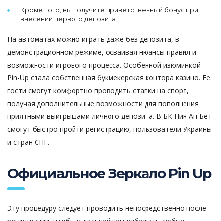
Кроме того, вы получите приветственный бонус при
внесении первого депозита.
На автоматах можно играть даже без депозита, в
демонстрационном режиме, осваивая нюансы правил и
возможности игрового процесса. Особенной изюминкой
Pin-Up стала собственная букмекерская контора казино. Ее
гости смогут комфортно проводить ставки на спорт,
получая дополнительные возможности для пополнения
приятными выигрышами личного депозита. В БК Пин Ап Бет
смогут быстро пройти регистрацию, пользователи Украины
и стран СНГ.
Официальное Зеркало Pin Up
Эту процедуру следует проводить непосредственно после
регистрации, чтобы в дальнейшем избежать любых