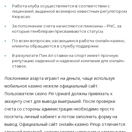
Работа клуба осуществляется в соответствии с
лицензией, выданной всемирно известным регулятором
Кюрасао.
За пополнение счета начисляются пинкоины – PNC, за
которые гемблерам присваиваются статусы.
По всем вопросам, касающимся работы онлайн казино,
клиенты обращаются в службу поддержки.
В результате Пин Ап ставки на спорт имеет прочную
репутацию надежной и надежной компании для онлайн-
ставок.
Поклонники азарта играют на деньги, чаще используя
мобильное казино нежели официальный сайт.
Пользователи casino Pin Upward должны привязать к
аккаунту счет для вывода выигрышей. После проверки
счета со стороны администрации необходимо просто
посетить личный кабинет и потом заполнить форму на
вывод. Официальный сайт онлайн-казино Pinup отличается
сложной версткой, четким стилем написания и элементами