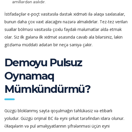
amillərdən asılıdır.
İstifadəçilər e-poçt vasitəsilə dəstək xidməti ilə əlaqə saxlasalar,
bunun daha çox vaxt alacağını nəzərə almalıdırlar. Tez-tez verilən
suallar bölməsi vasitəsilə çoxlu faydalı məlumatlar əldə etmək
olar. Siz ilk gələnə ilk xidmət əsasında cavab ala bilərsiniz, lakin
gözləmə müddəti adətən bir neçə saniyə çəkir.
Demoyu Pulsuz
Oynamaq
Mümkündürmü?
Güzgü bloklanmış sayta qoşulmağın təhlükəsiz və etibarlı
yoludur. Güzgü orijinal BC ilə eyni şirkət tərəfindən idarə olunur.
Əlaqələrin və pul əməliyyatlarının şifrələnməsi üçün eyni