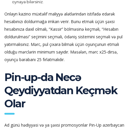
oynaya bilərsiniz.
Onlayn kazino müxtəlif maliyyə alətlərindən istifadə edərək
hesabınızı doldurmağa imkan verir. Bunu etmək üçün şəxsi
hesabınıza daxil olmalı, “Kassir” bölməsinə keçməli, “Hesabın
doldurulması” seçimini seçməli, ödəniş sistemini seçməli və pul
yatırmalısınız. Mərc, pul çıxara bilmək üçün oyunçunun etməli
olduğu mərclərin minimum sayıdır. Məsələn, mərc x25-dirsə,
oyunçu barabanı 25 fırlatmalıdır.
Pin-up-da Necə
Qeydiyyatdan Keçmək
Olar
Ad günü hədiyyəsi və ya şəxsi promosyonlar Pin-Up azerbaycan