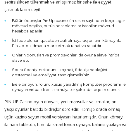
səbirsizlikdən tükənmək və anlaşılmaz bir sahə ilə əziyyət
çəkmək lazım deyil!
Bütün ödənişlər Pin Up casino-ün rəsmi saytından keçir, əgər
mövcud deyilsə, bütün hesablamalar istənilən mövcud
hesabda aparılır.
İstifadə olunan qacetdən asılı olmayaraq onların köməyi ilə
Pin Up-da idmana mərc etmək rahat və rahatdır.
Onların bonusları və promosyonları da oyuna əlavə intriqa
əlavə etdi.
Sonra ödəniş metodunu seçməli, ödəniş məbləğini
göstərməli və əməliyyatı təsdiqləməlisiniz.
Belə bir oyun, rolunu xüsusi yaradılmış kompüter proqramı ilə
oynayan virtual diler ilə simulyator şəklində təqdim olunur.
PIN-UP Casino oyun dünyası, yeni məhsullar və icmallar, ən
yaxşı oyunlar barədə bildirişlər dərc edir. Həmişə orada olmaq
üçün kazino saytın mobil versiyasını hazırlamışdır. Onun köməyi
ilə həm tabletdə, həm də smartfonda oynaya, balansı yoxlaya və