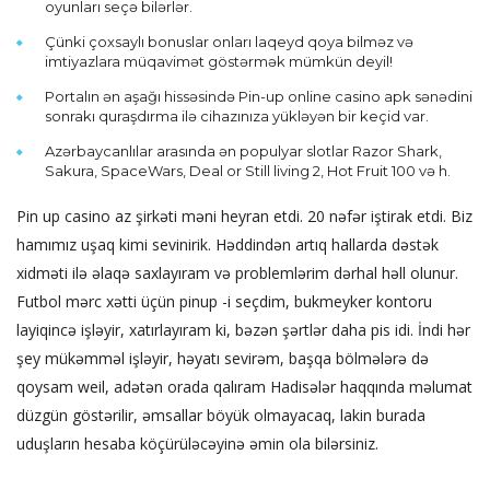
oyunları seçə bilərlər.
Çünki çoxsaylı bonuslar onları laqeyd qoya bilməz və
imtiyazlara müqavimət göstərmək mümkün deyil!
Portalın ən aşağı hissəsində Pin-up online casino apk sənədini
sonrakı quraşdırma ilə cihazınıza yükləyən bir keçid var.
Azərbaycanlılar arasında ən populyar slotlar Razor Shark,
Sakura, SpaceWars, Deal or Still living 2, Hot Fruit 100 və h.
Pin up casino az şirkəti məni heyran etdi. 20 nəfər iştirak etdi. Biz
hamımız uşaq kimi sevinirik. Həddindən artıq hallarda dəstək
xidməti ilə əlaqə saxlayıram və problemlərim dərhal həll olunur.
Futbol mərc xətti üçün pinup -i seçdim, bukmeyker kontoru
layiqincə işləyir, xatırlayıram ki, bəzən şərtlər daha pis idi. İndi hər
şey mükəmməl işləyir, həyatı sevirəm, başqa bölmələrə də
qoysam weil, adətən orada qalıram Hadisələr haqqında məlumat
düzgün göstərilir, əmsallar böyük olmayacaq, lakin burada
uduşların hesaba köçürüləcəyinə əmin ola bilərsiniz.