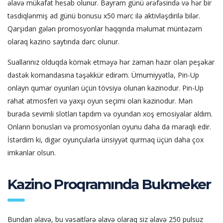
əlavə mükafat hesab olunur. Bayram günü ərəfəsində və hər bir
təsdiqlənmiş ad günü bonusu x50 mərc ilə aktivləşdirilə bilər.
Qarşıdan gələn promosyonlar haqqında məlumat müntəzəm
olaraq kazino saytında dərc olunur.
Suallarınız olduqda kömək etməyə hər zaman hazır olan peşəkar
dəstək komandasına təşəkkür edirəm. Ümumiyyətlə, Pin-Up
onlayn qumar oyunları üçün tövsiyə olunan kazinodur. Pin-Up
rahat atmosferi və yaxşı oyun seçimi olan kazinodur. Mən
burada sevimli slotları tapdım və oyundan xoş emosiyalar aldım.
Onların bonusları və promosyonları oyunu daha da maraqlı edir.
İstərdim ki, digər oyunçularla ünsiyyət qurmaq üçün daha çox
imkanlar olsun.
Kazino Proqramında Bukmeker
Bundan əlavə, bu vəsaitlərə əlavə olaraq siz əlavə 250 pulsuz