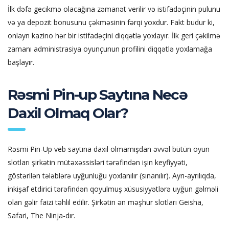
İlk dəfə gecikmə olacağına zəmanət verilir və istifadəçinin pulunu
və ya depozit bonusunu çəkməsinin fərqi yoxdur. Fakt budur ki,
onlayn kazino hər bir istifadəçini diqqətlə yoxlayır. İlk geri çəkilmə
zamanı administrasiya oyunçunun profilini diqqətlə yoxlamağa
başlayır.
Rəsmi Pin-up Saytına Necə
Daxil Olmaq Olar?
Rəsmi Pin-Up veb saytına daxil olmamışdan əvvəl bütün oyun
slotları şirkətin mütəxəssisləri tərəfindən işin keyfiyyəti,
göstərilən tələblərə uyğunluğu yoxlanılır (sınanılır). Ayrı-ayrılıqda,
inkişaf etdirici tərəfindən qoyulmuş xüsusiyyətlərə uyğun gəlməli
olan gəlir faizi təhlil edilir. Şirkətin ən məşhur slotları Geisha,
Safari, The Ninja-dır.