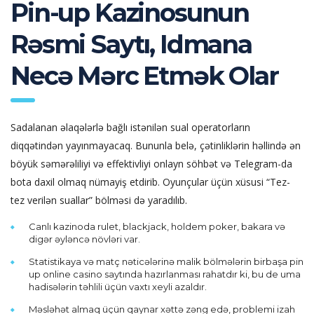
Pin-up Kazinosunun
Rəsmi Saytı, Idmana
Necə Mərc Etmək Olar
Sadalanan əlaqələrlə bağlı istənilən sual operatorların
diqqətindən yayınmayacaq. Bununla belə, çətinliklərin həllində ən
böyük səmərəliliyi və effektivliyi onlayn söhbət və Telegram-da
bota daxil olmaq nümayiş etdirib. Oyunçular üçün xüsusi “Tez-
tez verilən suallar” bölməsi də yaradılıb.
Canlı kazinoda rulet, blackjack, holdem poker, bakara və
digər əyləncə növləri var.
Statistikaya və matç nəticələrinə malik bölmələrin birbaşa pin
up online casino saytında hazırlanması rahatdır ki, bu de uma
hadisələrin təhlili üçün vaxtı xeyli azaldır.
Məsləhət almaq üçün qaynar xəttə zəng edə, problemi izah