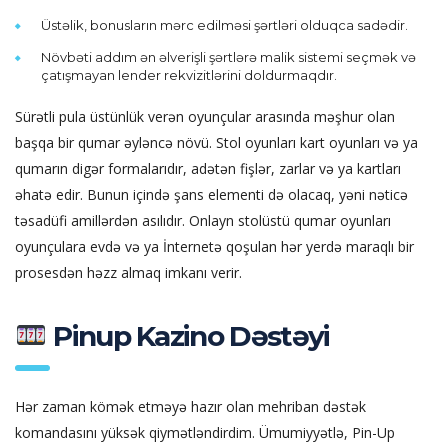
Üstəlik, bonusların mərc edilməsi şərtləri olduqca sadədir.
Növbəti addım ən əlverişli şərtlərə malik sistemi seçmək və
çatışmayan lender rekvizitlərini doldurmaqdır.
Sürətli pula üstünlük verən oyunçular arasında məşhur olan
başqa bir qumar əyləncə növü. Stol oyunları kart oyunları və ya
qumarın digər formalarıdır, adətən fişlər, zarlar və ya kartları
əhatə edir. Bunun içində şans elementi də olacaq, yəni nəticə
təsadüfi amillərdən asılıdır. Onlayn stolüstü qumar oyunları
oyunçulara evdə və ya İnternetə qoşulan hər yerdə maraqlı bir
prosesdən həzz almaq imkanı verir.
Pinup Kazino Dəstəyi
Hər zaman kömək etməyə hazır olan mehriban dəstək
komandasını yüksək qiymətləndirdim. Ümumiyyətlə, Pin-Up