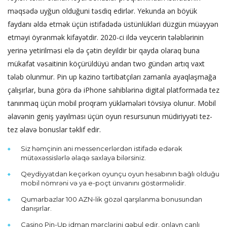
məqsədə uyğun olduğuni təsdiq edirlər. Yekunda ən böyük
faydanı əldə etmək üçün istifadədə üstünlükləri düzgün müəyyən
etməyi öyrənmək kifayətdir. 2020-ci ildə veycerin tələblərinin
yerinə yetirilməsi elə də çətin deyildir bir qayda olaraq buna
mükafat vəsaitinin köçürüldüyü andan two gündən artıq vaxt
tələb olunmur. Pin up kazino tərtibatçıları zamanla ayaqlaşmağa
çalışırlar, buna görə də iPhone sahiblərinə digital platformada tez
tanınmaq üçün mobil proqram yükləmələri tövsiyə olunur. Mobil
əlavənin geniş yayılması üçün oyun resursunun müdiriyyəti tez-
tez əlavə bonuslar təklif edir.
Siz həmçinin ani messencerlərdən istifadə edərək
mütəxəssislərlə əlaqə saxlaya bilərsiniz.
Qeydiyyatdan keçərkən oyunçu oyun hesabının bağlı olduğu
mobil nömrəni və ya e-poçt ünvanını göstərməlidir.
Qumarbazlar 100 AZN-lik gözəl qarşılanma bonusundan
danışırlar.
Casino Pin-Up idman mərclərini qəbul edir, onlayn canlı