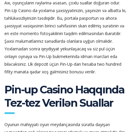
Axı, oyunçuların rəylərinə əsasən, çoxlu suallar doğuran odur.
Pin-Up Casino-da yoxlama şəxsiyyətinizin, yaşınızın və əlbəttə ki,
təhlükəsizliyinizin təsdiqidir. Bu, portala pasportun və ahora
şəxsiyyət vəsiqəsinin birinci səhifəsinin skan edilmiş surətinin və
en este momento fotoşəkilinin təqdim edilməsindən ibarətdir.
Şəxsi məlumatlarınız sənədlərdə olanlara uyğun olmalıdır.
Yoxlamadan sonra qeydiyyat yekunlaşacaq və siz pul üçün
onlayn oynaya və Pin-Up bukmekerində idman mərcləri edə
biləcəksiniz. Llk depozit üçün Pin-Up-dan hesaba two hundred
fifity manata qədər xoş gəlmisiniz bonusu verilir.
Pin-up Casino Haqqında
Tez-tez Verilən Suallar
Oyunun mahiyyəti oyun meydançasında sürətlə dəyişən