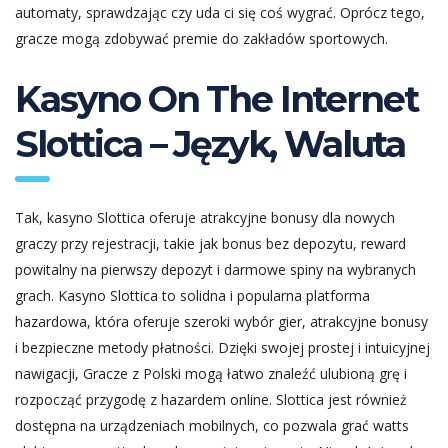
automaty, sprawdzając czy uda ci się coś wygrać. Oprócz tego,
gracze mogą zdobywać premie do zakładów sportowych.
Kasyno On The Internet
Slottica – Język, Waluta
Tak, kasyno Slottica oferuje atrakcyjne bonusy dla nowych
graczy przy rejestracji, takie jak bonus bez depozytu, reward
powitalny na pierwszy depozyt i darmowe spiny na wybranych
grach. Kasyno Slottica to solidna i popularna platforma
hazardowa, która oferuje szeroki wybór gier, atrakcyjne bonusy
i bezpieczne metody płatności. Dzięki swojej prostej i intuicyjnej
nawigacji, Gracze z Polski mogą łatwo znaleźć ulubioną grę i
rozpocząć przygodę z hazardem online. Slottica jest również
dostępna na urządzeniach mobilnych, co pozwala grać watts