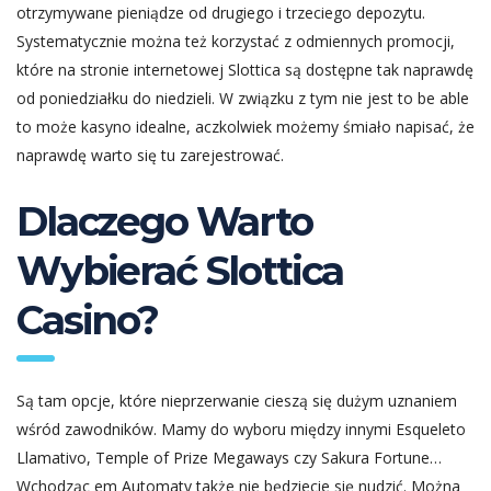
otrzymywane pieniądze od drugiego i trzeciego depozytu.
Systematycznie można też korzystać z odmiennych promocji,
które na stronie internetowej Slottica są dostępne tak naprawdę
od poniedziałku do niedzieli. W związku z tym nie jest to be able
to może kasyno idealne, aczkolwiek możemy śmiało napisać, że
naprawdę warto się tu zarejestrować.
Dlaczego Warto
Wybierać Slottica
Casino?
Są tam opcje, które nieprzerwanie cieszą się dużym uznaniem
wśród zawodników. Mamy do wyboru między innymi Esqueleto
Llamativo, Temple of Prize Megaways czy Sakura Fortune…
Wchodząc em Automaty także nie będziecie się nudzić. Można