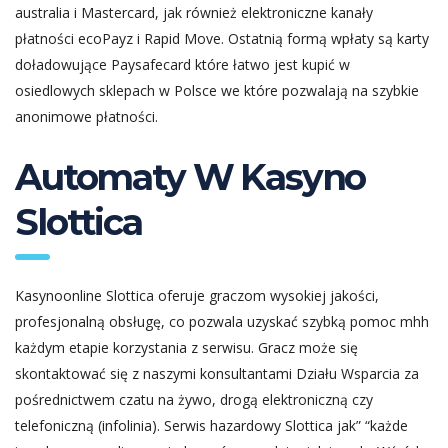
australia i Mastercard, jak również elektroniczne kanały
płatności ecoPayz i Rapid Move. Ostatnią formą wpłaty są karty
doładowujące Paysafecard które łatwo jest kupić w
osiedlowych sklepach w Polsce we które pozwalają na szybkie
anonimowe płatności.
Automaty W Kasyno
Slottica
Kasynoonline Slottica oferuje graczom wysokiej jakości,
profesjonalną obsługę, co pozwala uzyskać szybką pomoc mhh
każdym etapie korzystania z serwisu. Gracz może się
skontaktować się z naszymi konsultantami Działu Wsparcia za
pośrednictwem czatu na żywo, drogą elektroniczną czy
telefoniczną (infolinia). Serwis hazardowy Slottica jak” “każde