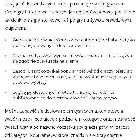
klikając “i”. Nasze kasyno online proponuje swoim graczom
różne gry hazardowe – zaczynając od slotów poprzez popularne
karcianki oraz gry stolikowe i aż po gry na żywo z prawdziwym
krupierem.
Gracz znajdzie w niej różnorodne automaty do habgier tylko
od licencjonowanych dostawców, m. in.
Można też typować wyniki na żywo, z kursami zmieniającymi
się zgodnie z . sytuacją na arenie.
Zasób 10 szybko zyskał popularność wśród graczy, oferując
wyłącznie bezpieczną grę, stabilne wypłacanie wygranych i
uczciwe wypłaty.
Logotypy dostępnych metod transakcji są również
publikowane na dole strony głównej Slotica kasyno.
Można zabawić się dosłownie em tysiącach automatów, a
wybór może nieco ułatwić podział em kategorie oraz możliwość
wyszukiwania po nazwie. Początkujący gracze powinni zacząć
od kategorii Popularne, w której znajdują się sloty chętnie