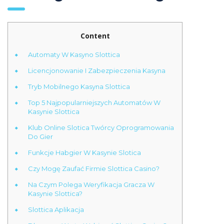
Content
Automaty W Kasyno Slottica
Licencjonowanie I Zabezpieczenia Kasyna
Tryb Mobilnego Kasyna Slottica
Top 5 Najpopularniejszych Automatów W
Kasynie Slottica
Klub Online Slotica Twórcy Oprogramowania
Do Gier
Funkcje Habgier W Kasynie Slotica
Czy Mogę Zaufać Firmie Slottica Casino?
Na Czym Polega Weryfikacja Gracza W
Kasynie Slottica?
Slottica Aplikacja