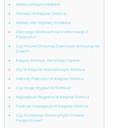
Slottica Kasyno Mobilne
Turnieje W Kasynie Slottica
Wpłaty We Wypłaty Środków
Dlaczego Slottica Prosi O Informacje Z
Paszportu?
Czy Można Otrzymać Darmowe Annoying Na
Dzień?
Kasyno Slottica : Recenzja I Opinie
Gry W Kasynie Internetowym Slottica
Metody Płatności W Kasynie Slottica
Czy Mogę Wygrać W Slottica?
Największa Wygrana W Kasynie Slottica
Funkcje I Nawigacja W Kasynie Slottica
Czy To Dlatego Slottica Pyta O Dane
Paszportowe?