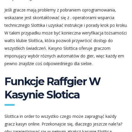
Jeśli gracze mają problemy z pobraniem oprogramowania,
wskazane jest skontaktować się z . operatorami wsparcia
technicznego Slottika i uzyskać instrukcje i porady krok po kroku.
×
W takim przypadku może być konieczna weryfikacja tożsamości
watts klubie Slottica, która pozwoli przywrócić dostęp do
wszystkich świadczeń. Kasyno Slottica oferuje graczom
Contact us
imponujący wybór różnych automatów do gier, więc każdy em
pewno znajdzie coś odpowiedniego dla siebie.
Funkcje Raffgier W
Kasynie Slotica
Slottica in order to wszystko czego może zapragnąć każdy
gracz kasyn online. Przekonajcie się, dlaczego jeszcze nale?a?
oby zarejestrować się w pełnym atrakcji kasynie Slottica.