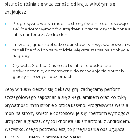
płatności różnią się w zależności od kraju, w którym się
znajdujesz.
Progresywna wersja mobilna strony świetnie dostosowuje
się” “perform wymogów urządzenia gracza, czy to iPhone’a
lub smartfonu z . Androidem.
Im więcej gracz zdobędzie punktów, tym wyższa pozycja w
tabeli liderów i co za tym idzie większa szansa na zdobycie
nagrody.
Gry watts Slottica Casino to be able to doskonałe
doświadczenie, dostosowane do zaspokojenia potrzeb
graczy na różnych poziomach.
Żeby w 100% cieszyć się ciekawą grą, zachęcamy perform
szczegółowego zapoznania się z Regulaminem oraz Polityką
prywatności mhh stronie Slottica kasyno. Progresywna wersja
mobilna strony świetnie dostosowuje się” “perform wymogów
urządzenia gracza, czy to iPhone’a lub smartfonu z Androidem.
Wszystko, czego potrzebujesz, to przeglądarka obsługująca
HTML5 — Firefox, Chrome albo Safari​.