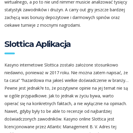
wirtualnego, a po to nie und nimmer musicie analizować tysięcy
statystyk zawodników i drużyn. A carry out gry jeszcze bardziej
zachęcą was bonusy depozytowe i darmowych spinów oraz
ciekawe turnieje z mocnymi nagrodami.
Slottica Aplikacja
Kasyno internetowe Slottica zostało założone stosunkowo
niedawno, ponieważ w 2017 roku. Nie można zatem napisać, że
ta casa” “hazardowa ma jakieś wielkie doświadczenie w branży…
Pewne jest jednak?e to, że pozytywne opinie na jej temat nie są
w ogóle przypadkowe. Jak to jednak w życiu bywa, warto
opierać się na konkretnych faktach, a nie wyłącznie na opiniach.
Nawet, gdyby były to be able to recenzje od najbardziej
doświadczonych zawodników. Kasyno online Slottica jest
licencjonowane przez Atlantic Management B. V. Adres tej