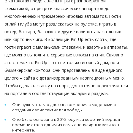
В каталогах представлены игры с разнообразной
схематикой, от ретро и классических аппаратов до
многолинейных и трехмерных игровых автоматов. Гости
онлайн клуба могут развлекаться на рулетке, играть в
покер, баккара, блэкджек и другие варианты настольных
или карточных игр. В коллекции Pin-Up есть слоты, где
гости играют с маленькими ставками, и азартные аппараты,
где можно выполнять серьезные взносы на спин. Связано
это с тем, что Pin Up – это не только игорный дом, но и
букмекерская контора. Они представлены в виде единого
целого – сайта с детализированным навигационным меню.
Чтобы сделать ставку на спорт, достаточно переключиться
на портале в соответствующие вкладки и разделы.
Они нужны только для ознакомления с моделями и
создания своих тактик для победы.
Оно было основано в 2016 году и за короткий период
времени стало одним из самых популярных казино в
интернете.