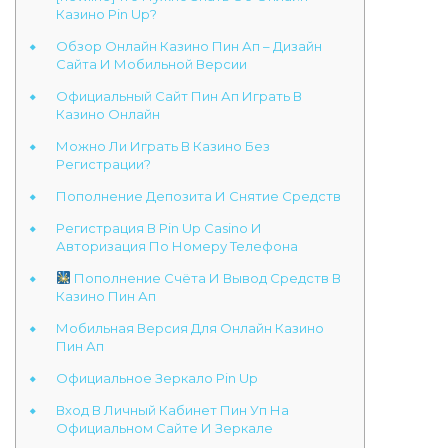
Казино Pin Up?
Обзор Онлайн Казино Пин Ап – Дизайн
Сайта И Мобильной Версии
Официальный Сайт Пин Ап Играть В
Казино Онлайн
Можно Ли Играть В Казино Без
Регистрации?
Пополнение Депозита И Снятие Средств
Регистрация В Pin Up Casino И
Авторизация По Номеру Телефона
Пополнение Счёта И Вывод Средств В
Казино Пин Ап
Мобильная Версия Для Онлайн Казино
Пин Ап
Официальное Зеркало Pin Up
Вход В Личный Кабинет Пин Уп На
Официальном Сайте И Зеркале