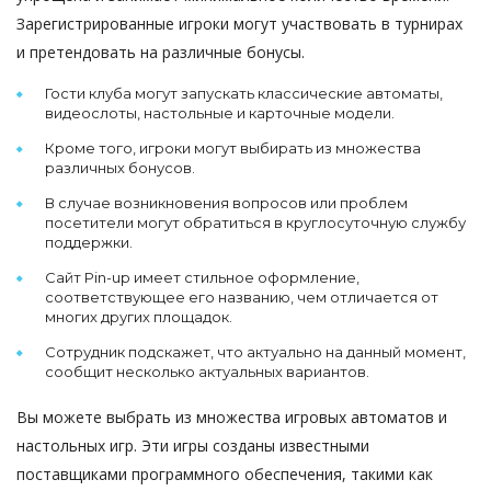
Зарегистрированные игроки могут участвовать в турнирах
и претендовать на различные бонусы.
Гости клуба могут запускать классические автоматы,
видеослоты, настольные и карточные модели.
Кроме того, игроки могут выбирать из множества
различных бонусов.
В случае возникновения вопросов или проблем
посетители могут обратиться в круглосуточную службу
поддержки.
Сайт Pin-up имеет стильное оформление,
соответствующее его названию, чем отличается от
многих других площадок.
Сотрудник подскажет, что актуально на данный момент,
сообщит несколько актуальных вариантов.
Вы можете выбрать из множества игровых автоматов и
настольных игр. Эти игры созданы известными
поставщиками программного обеспечения, такими как