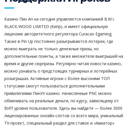
Казино Пин Ап на сегодня управляется компанией B.W.I.
BLACK-WOOD LIMITED (Кипр), и имеет официальную
лицензию авторитетного регулятора Curacao Egaming.
Также в Pin Up постоянно разыгрываются лотереи, где
можно выиграть не только денежные призы, но
дополнительные поинты, а также множители выигрышей на
время и другие сюрпризы. Регулярно читая новости казино,
можно узнавать о предстоящих турнирных и лотерейных
розыгрышах. Активные игроки с более высокими ТОП
статусами смогут пользоваться дополнительными
привилегиями ПинУп казино. Начисленные PNC можно
обменивать на реальные деньги, по курсу, зависящему от
ВИП уровня пользователя. Здесь вы найдете — более 3000
лицензированных онлайн-слотов со всего мира, уникальный
TV-проект, специальный раздел для ставок и «Авиатор»