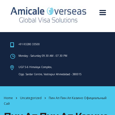
+91-93280 33500
Monday - Saturday 09.30 AM - 07.30 PM
UGF 5-6 Himalaya Complex,
Opp. Sardar Centre, Vastrapur Ahmedabad - 380015
Home
Uncategorized
Пин Ап Пин Ап Казино Официальный
Сай