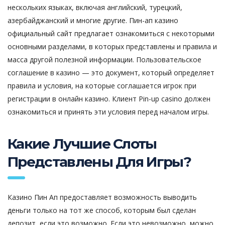
нескольких языках, включая английский, турецкий,
азербайджанский и многие другие. Пин-ап казино
официальный сайт предлагает ознакомиться с некоторыми
основными разделами, в которых представлены и правила и
масса другой полезной информации. Пользовательское
соглашение в казино — это документ, который определяет
правила и условия, на которые соглашается игрок при
регистрации в онлайн казино. Клиент Pin-up casino должен
ознакомиться и принять эти условия перед началом игры.
Какие Лучшие Слоты
Представлены Для Игры?
Казино Пин Ап предоставляет возможность выводить
деньги только на тот же способ, которым был сделан
депозит, если это возможно. Если это невозможно, можно