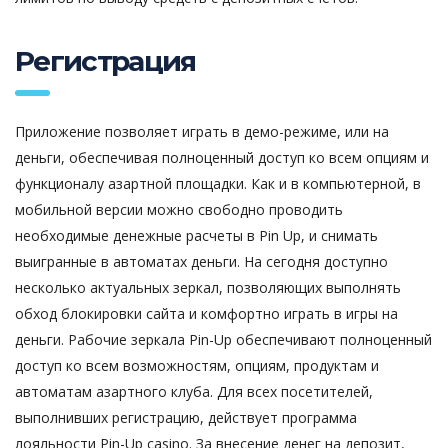
Регистрация
Приложение позволяет играть в демо-режиме, или на
деньги, обеспечивая полноценный доступ ко всем опциям и
функционалу азартной площадки. Как и в компьютерной, в
мобильной версии можно свободно проводить
необходимые денежные расчеты в Pin Up, и снимать
выигранные в автоматах деньги. На сегодня доступно
несколько актуальных зеркал, позволяющих выполнять
обход блокировки сайта и комфортно играть в игры на
деньги. Рабочие зеркала Pin-Up обеспечивают полноценный
доступ ко всем возможностям, опциям, продуктам и
автоматам азартного клуба. Для всех посетителей,
выполнивших регистрацию, действует программа
лояльности Pin-Up casino. За внесение денег на депозит,