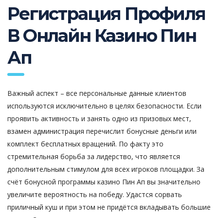
Регистрация Профиля
В Онлайн Казино Пин
Ап
Важный аспект – все персональные данные клиентов
используются исключительно в целях безопасности. Если
проявить активность и занять одно из призовых мест,
взамен администрация перечислит бонусные деньги или
комплект бесплатных вращений. По факту это
стремительная борьба за лидерство, что является
дополнительным стимулом для всех игроков площадки. За
счёт бонусной программы казино Пин Ап вы значительно
увеличите вероятность на победу. Удастся сорвать
приличный куш и при этом не придётся вкладывать большие