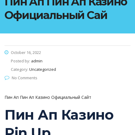
Пин Ап Пин Ап Казино
Официальный Сай
October 16, 2022
Posted by:
admin
Category:
Uncategorized
No Comments
Пин Ап Пин Ап Казино Официальный Сайт
Пин Ап Казино
Pin Up