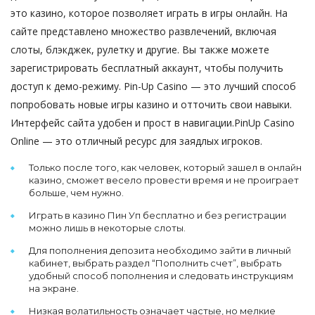
это казино, которое позволяет играть в игры онлайн. На
сайте представлено множество развлечений, включая
слоты, блэкджек, рулетку и другие. Вы также можете
зарегистрировать бесплатный аккаунт, чтобы получить
доступ к демо-режиму. Pin-Up Casino — это лучший способ
попробовать новые игры казино и отточить свои навыки.
Интерфейс сайта удобен и прост в навигации.PinUp Casino
Online — это отличный ресурс для заядлых игроков.
Только после того, как человек, который зашел в онлайн
казино, сможет весело провести время и не проиграет
больше, чем нужно.
Играть в казино Пин Уп бесплатно и без регистрации
можно лишь в некоторые слоты.
Для пополнения депозита необходимо зайти в личный
кабинет, выбрать раздел “Пополнить счет”, выбрать
удобный способ пополнения и следовать инструкциям
на экране.
Низкая волатильность означает частые, но мелкие