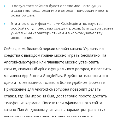
В результате геймер будет осведомлён о текущих
акционных предложениях и сможет присоединиться к
розыгрышам.
Эти игры стали флагманами Quickspin и пользуются
особой популярностью среди игроков, благодаря своим
уникальным характеристикам и высокому качеству
исполнения.
Сейчас, в мобильной версии онлайн казино Украины на
средства с выводом гривен можно играть бесплатно. На
Android-смартфоне или планшете можно установить
казино, скачанный apk с официального ресурса, и посетить
магазины App Store и GooglePlay. В действительности это
одно и то же казино, только в более удобном формате.
Приложение для Android-смартфона позволит делать
ставки, где бы игрок ни был, достаточно просто достать
телефон из кармана. Посетители официального сайта
казино Пин Ап должны учитывать параметры граничных
лимитов по выводу средств с депозитных счетов.