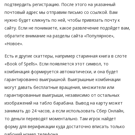
подтвердить регистрацию. После этого на указанный
почтовый адрес мы отправим письмо со ссылкой. Вам
нужно будет кликнуть по ней, чтобы привязать почту к
сайту. Если не понимаете, какое развлечение подойдет вам,
обратите внимание на разделы сайта «Популярное»,
«Новое».
Есть и другие скаттеры, например старинная книга в слоте
«Book of Spells». Если появляется этот символ, то
комбинация формируется автоматически, и она будет
гарантированно выигрышной. Выигрышные комбинации
могут давать бесплатные вращения, множители или
гарантированные выигрыши, независимо от остальных
изображений на табло барабана. Вывод на карту может
занимать до 24 часов, а если использовать Сбер Онлайн,
то деньги переводят моментально. Там игрок найдет
форму для верификации куда достаточно вписать только
рабочий номер телефона.