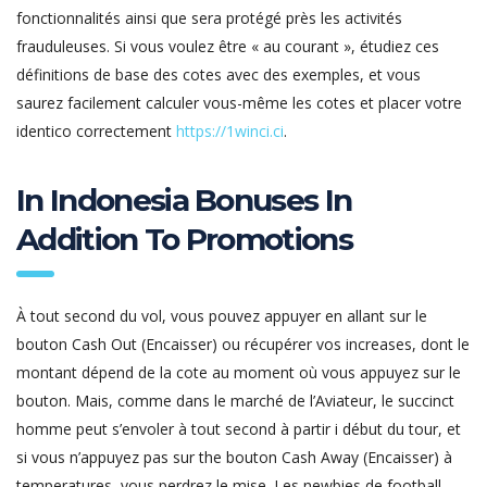
fonctionnalités ainsi que sera protégé près les activités
frauduleuses. Si vous voulez être « au courant », étudiez ces
définitions de base des cotes avec des exemples, et vous
saurez facilement calculer vous-même les cotes et placer votre
identico correctement
https://1winci.ci
.
In Indonesia Bonuses In
Addition To Promotions
À tout second du vol, vous pouvez appuyer en allant sur le
bouton Cash Out (Encaisser) ou récupérer vos increases, dont le
montant dépend de la cote au moment où vous appuyez sur le
bouton. Mais, comme dans le marché de l’Aviateur, le succinct
homme peut s’envoler à tout second à partir i début du tour, et
si vous n’appuyez pas sur the bouton Cash Away (Encaisser) à
temperatures, vous perdrez le mise. Les newbies de football