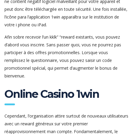
ne contient négatif logiciel malveillant pour votre appareil et
peut donc être téléchargée en toute sécurité. Une fois installée,
l’icône para l’application 1win apparaîtra sur le institution de
votre i phone ou iPad.
Afin sobre recevoir l’un kklk” “reward existants, vous pouvez
d’abord vous inscrire. Sans passer quoi, vous ne pourrez pas
participer à des offres promotionnelles. Lorsque vous
remplissez le questionnaire, vous pouvez saisir un code
promotionnel spécial, qui permet d’augmenter le bonus de
bienvenue.
Online Casino 1win
Cependant, l’organisation attire surtout de nouveaux utilisateurs
avec un reward généreux sur votre premier
réapprovisionnement man compte. Fondamentalement, le