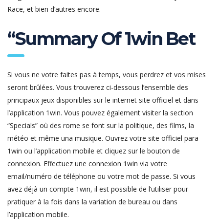
Race, et bien d’autres encore.
“Summary Of 1win Bet
Si vous ne votre faites pas à temps, vous perdrez et vos mises
seront brûlées. Vous trouverez ci-dessous l’ensemble des
principaux jeux disponibles sur le internet site officiel et dans
l’application 1win. Vous pouvez également visiter la section
“Specials” où des rome se font sur la politique, des films, la
météo et même una musique. Ouvrez votre site officiel para
1win ou l’application mobile et cliquez sur le bouton de
connexion. Effectuez une connexion 1win via votre
email/numéro de téléphone ou votre mot de passe. Si vous
avez déjà un compte 1win, il est possible de l’utiliser pour
pratiquer à la fois dans la variation de bureau ou dans
l’application mobile.