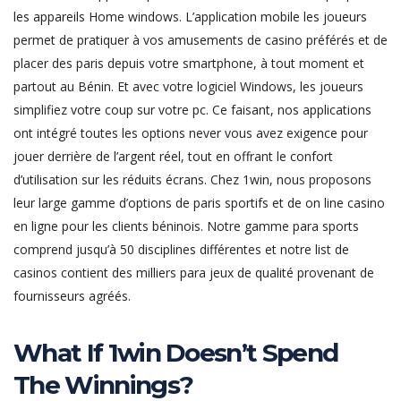
les appareils Home windows. L’application mobile les joueurs
permet de pratiquer à vos amusements de casino préférés et de
placer des paris depuis votre smartphone, à tout moment et
partout au Bénin. Et avec votre logiciel Windows, les joueurs
simplifiez votre coup sur votre pc. Ce faisant, nos applications
ont intégré toutes les options never vous avez exigence pour
jouer derrière de l’argent réel, tout en offrant le confort
d’utilisation sur les réduits écrans. Chez 1win, nous proposons
leur large gamme d’options de paris sportifs et de on line casino
en ligne pour les clients béninois. Notre gamme para sports
comprend jusqu’à 50 disciplines différentes et notre list de
casinos contient des milliers para jeux de qualité provenant de
fournisseurs agréés.
What If 1win Doesn’t Spend
The Winnings?