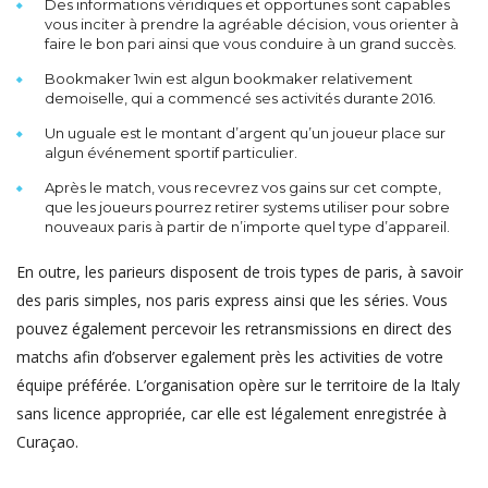
Des informations véridiques et opportunes sont capables
vous inciter à prendre la agréable décision, vous orienter à
faire le bon pari ainsi que vous conduire à un grand succès.
Bookmaker 1win est algun bookmaker relativement
demoiselle, qui a commencé ses activités durante 2016.
Un uguale est le montant d’argent qu’un joueur place sur
algun événement sportif particulier.
Après le match, vous recevrez vos gains sur cet compte,
que les joueurs pourrez retirer systems utiliser pour sobre
nouveaux paris à partir de n’importe quel type d’appareil.
En outre, les parieurs disposent de trois types de paris, à savoir
des paris simples, nos paris express ainsi que les séries. Vous
pouvez également percevoir les retransmissions en direct des
matchs afin d’observer egalement près les activities de votre
équipe préférée. L’organisation opère sur le territoire de la Italy
sans licence appropriée, car elle est légalement enregistrée à
Curaçao.