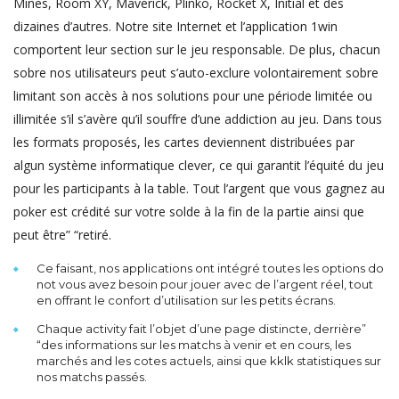
Mines, Room XY, Maverick, Plinko, Rocket X, Initial et des
dizaines d’autres. Notre site Internet et l’application 1win
comportent leur section sur le jeu responsable. De plus, chacun
sobre nos utilisateurs peut s’auto-exclure volontairement sobre
limitant son accès à nos solutions pour une période limitée ou
illimitée s’il s’avère qu’il souffre d’une addiction au jeu. Dans tous
les formats proposés, les cartes deviennent distribuées par
algun système informatique clever, ce qui garantit l’équité du jeu
pour les participants à la table. Tout l’argent que vous gagnez au
poker est crédité sur votre solde à la fin de la partie ainsi que
peut être” “retiré.
Ce faisant, nos applications ont intégré toutes les options do
not vous avez besoin pour jouer avec de l’argent réel, tout
en offrant le confort d’utilisation sur les petits écrans.
Chaque activity fait l’objet d’une page distincte, derrière”
“des informations sur les matchs à venir et en cours, les
marchés and les cotes actuels, ainsi que kklk statistiques sur
nos matchs passés.