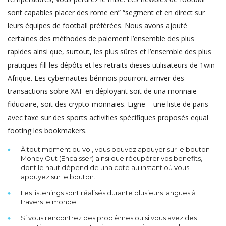
sont capables placer des rome en” “segment et en direct sur
leurs équipes de football préférées. Nous avons ajouté
certaines des méthodes de paiement l’ensemble des plus
rapides ainsi que, surtout, les plus sûres et l’ensemble des plus
pratiques fill les dépôts et les retraits dieses utilisateurs de 1win
Afrique. Les cybernautes béninois pourront arriver des
transactions sobre XAF en déployant soit de una monnaie
fiduciaire, soit des crypto-monnaies. Ligne – une liste de paris
avec taxe sur des sports activities spécifiques proposés equal
footing les bookmakers.
À tout moment du vol, vous pouvez appuyer sur le bouton
Money Out (Encaisser) ainsi que récupérer vos benefits,
dont le haut dépend de una cote au instant où vous
appuyez sur le bouton.
Les listenings sont réalisés durante plusieurs langues à
travers le monde.
Si vous rencontrez des problèmes ou si vous avez des