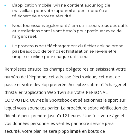
L’application mobile 1win ne contient aucun logiciel
malveillant pour votre appareil et peut donc être
téléchargée en toute sécurité.
Nous fournissons également à em utilisateurs tous des outils
et installations dont ils ont besoin pour pratiquer avec de
l’argent réel.
Le processus de téléchargement du fichier apk ne prend
pas beaucoup de temps et l’installation se révèle être
simple et online pour chaque utilisateur.
Remplissez ensuite les champs obligatoires en saisissant votre
numéro de téléphone, cet adresse électronique, cet mot de
passe et votre develop préférée. Acceptez sobre télécharger et
d’installer l’application Web 1win sur votre PERSONAL
COMPUTER. Ouvrez le Sportsbook et sélectionnez le sport sur
lequel vous souhaitez parier. La procédure sobre vérification de
l’identité peut prendre jusqu’à 12 heures. Une fois votre âge et
vos données personnelles vérifiés par notre service para
sécurité, votre plan ne sera pippo limité en bouts de