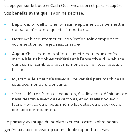
d’appuyer sur le bouton Cash Out (Encaisser) et para récupérer
vos benefits avant que l’avion ne s’écrase.
L’application cell phone 1win sur le appareil vous permettra
de parier n’importe quant, n’importe où.
Notre web site Internet et l’application 1win comportent
votre section sur le jeu responsable.
Aujourd’hui, les miroirs offrent aux internautes un accès
stable à leurs bookies préférés et à l’ensemble du web site
dans son ensemble, à tout moment et en en totalitétout à
fait lieu.
Ici, tout le lieu peut s’essayer à une variété para machines à
sous des meilleurs fabricants.
Si vous désirez être « au courant », étudiez ces définitions de
base des taxe avec des exemples, et vous allez pouvoir
facilement calculer vous-même les cotes ou placer votre
identico correctement.
Le primary avantage du bookmaker est l’octroi sobre bonus
généreux aux nouveaux joueurs doble rapport à dieses