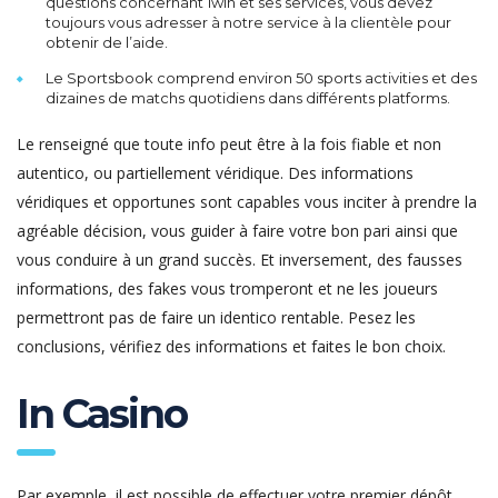
questions concernant 1win et ses services, vous devez
toujours vous adresser à notre service à la clientèle pour
obtenir de l’aide.
Le Sportsbook comprend environ 50 sports activities et des
dizaines de matchs quotidiens dans différents platforms.
Le renseigné que toute info peut être à la fois fiable et non
autentico, ou partiellement véridique. Des informations
véridiques et opportunes sont capables vous inciter à prendre la
agréable décision, vous guider à faire votre bon pari ainsi que
vous conduire à un grand succès. Et inversement, des fausses
informations, des fakes vous tromperont et ne les joueurs
permettront pas de faire un identico rentable. Pesez les
conclusions, vérifiez des informations et faites le bon choix.
In Casino
Par exemple, il est possible de effectuer votre premier dépôt