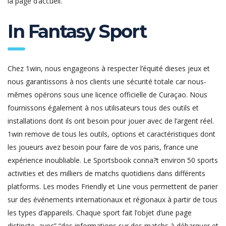
la page d’accueil.
In Fantasy Sport
Chez 1win, nous engageons à respecter l’équité dieses jeux et
nous garantissons à nos clients une sécurité totale car nous-
mêmes opérons sous une licence officielle de Curaçao. Nous
fournissons également à nos utilisateurs tous des outils et
installations dont ils ont besoin pour jouer avec de l’argent réel.
1win remove de tous les outils, options et caractéristiques dont
les joueurs avez besoin pour faire de vos paris, france une
expérience inoubliable. Le Sportsbook conna?t environ 50 sports
activities et des milliers de matchs quotidiens dans différents
platforms. Les modes Friendly et Line vous permettent de parier
sur des événements internationaux et régionaux à partir de tous
les types d’appareils. Chaque sport fait l’objet d’une page
distincte, avec” “des informations sur des matchs à débarquer et