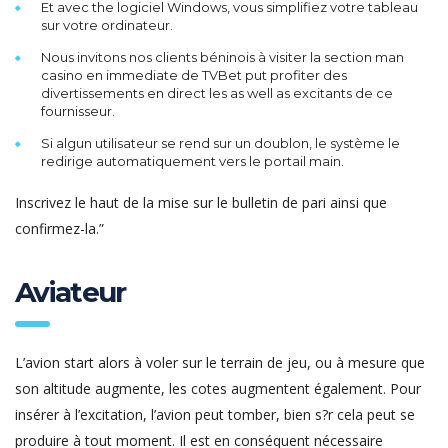
Et avec the logiciel Windows, vous simplifiez votre tableau
sur votre ordinateur.
Nous invitons nos clients béninois à visiter la section man
casino en immediate de TVBet put profiter des
divertissements en direct les as well as excitants de ce
fournisseur.
Si algun utilisateur se rend sur un doublon, le système le
redirige automatiquement vers le portail main.
Inscrivez le haut de la mise sur le bulletin de pari ainsi que
confirmez-la.”
Aviateur
L’avion start alors à voler sur le terrain de jeu, ou à mesure que
son altitude augmente, les cotes augmentent également. Pour
insérer à l’excitation, l’avion peut tomber, bien s?r cela peut se
produire à tout moment. Il est en conséquent nécessaire