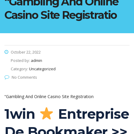
“Gambling And Online
Casino Site Registratio
October 22, 2022
Posted by:
admin
Category:
Uncategorized
No Comments
“Gambling And Online Casino Site Registration
1win
Entreprise
De Bookmaker >>