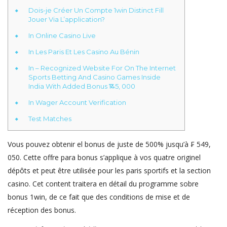
Dois-je Créer Un Compte 1win Distinct Fill
Jouer Via L’application?
In Online Casino Live
In Les Paris Et Les Casino Au Bénin
In – Recognized Website For On The Internet
Sports Betting And Casino Games Inside
India With Added Bonus ₹145, 000
In Wager Account Verification
Test Matches
Vous pouvez obtenir el bonus de juste de 500% jusqu’à ₣ 549,
050. Cette offre para bonus s’applique à vos quatre originel
dépôts et peut être utilisée pour les paris sportifs et la section
casino. Cet content traitera en détail du programme sobre
bonus 1win, de ce fait que des conditions de mise et de
réception des bonus.