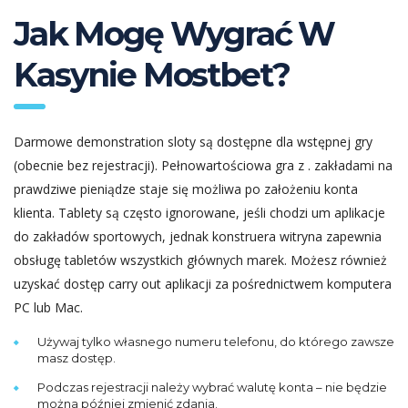
Jak Mogę Wygrać W
Kasynie Mostbet?
Darmowe demonstration sloty są dostępne dla wstępnej gry
(obecnie bez rejestracji). Pełnowartościowa gra z . zakładami na
prawdziwe pieniądze staje się możliwa po założeniu konta
klienta. Tablety są często ignorowane, jeśli chodzi um aplikacje
do zakładów sportowych, jednak konstruera witryna zapewnia
obsługę tabletów wszystkich głównych marek. Możesz również
uzyskać dostęp carry out aplikacji za pośrednictwem komputera
PC lub Mac.
Używaj tylko własnego numeru telefonu, do którego zawsze
masz dostęp.
Podczas rejestracji należy wybrać walutę konta – nie będzie
można później zmienić zdania.