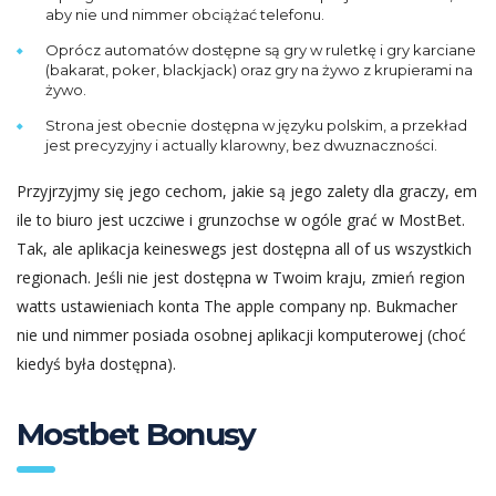
aby nie und nimmer obciążać telefonu.
Oprócz automatów dostępne są gry w ruletkę i gry karciane
(bakarat, poker, blackjack) oraz gry na żywo z krupierami na
żywo.
Strona jest obecnie dostępna w języku polskim, a przekład
jest precyzyjny i actually klarowny, bez dwuznaczności.
Przyjrzyjmy się jego cechom, jakie są jego zalety dla graczy, em
ile to biuro jest uczciwe i grunzochse w ogóle grać w MostBet.
Tak, ale aplikacja keineswegs jest dostępna all of us wszystkich
regionach. Jeśli nie jest dostępna w Twoim kraju, zmień region
watts ustawieniach konta The apple company np. Bukmacher
nie und nimmer posiada osobnej aplikacji komputerowej (choć
kiedyś była dostępna).
Mostbet Bonusy