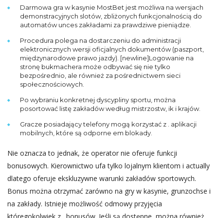
Darmowa gra w kasynie MostBet jest możliwa na wersjach
demonstracyjnych slotów, zbliżonych funkcjonalnością do
automatów unces zakładami za prawdziwe pieniądze.
Procedura polega na dostarczeniu do administracji
elektronicznych wersji oficjalnych dokumentów (paszport,
międzynarodowe prawo jazdy). [newline]Logowanie na
stronę bukmachera może odbywać się nie tylko
bezpośrednio, ale również za pośrednictwem sieci
społecznościowych.
Po wybraniu konkretnej dyscypliny sportu, można
posortować listę zakładów według mistrzostw, ik i krajów.
Gracze posiadający telefony mogą korzystać z . aplikacji
mobilnych, które są odporne em blokady.
Nie oznacza to jednak, że operator nie oferuje funkcji
bonusowych. Kierownictwo ufa tylko lojalnym klientom i actually
dlatego oferuje ekskluzywne warunki zakładów sportowych.
Bonus można otrzymać zarówno na gry w kasynie, grunzochse i
na zakłady. Istnieje możliwość odmowy przyjęcia
któregokolwiek z . bonusów. Jeśli są dostępne, można również