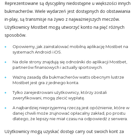
Reprezentowane są dyscypliny niedostępne u większości innych
bukmacherów. Wiele wydarzeń jest dostępnych do obstawiania
in-play, są transmisje na żywo z najważniejszych meczów.
Użytkownicy Mostbet mogą utworzyć konto na pięć różnych
sposobów.
Opowiemy, jak zainstalować mobilną aplikację Mostbet na
systemach Android i iOS.
Na dole strony znajdują się odnośniki do aplikacji Mostbet,
partnerów finansowych i actually sportowych.
Ważną zasadą dla bukmacherów watts obecnym lustrze
Mostbet jest gra z jednego konta.
Tylko zarejestrowani użytkownicy, którzy zostali
zweryfikowani, mogą zlecić wypłatę.
A najbardziej nieprzyjemną rzeczą jest opóźnienie, które w
danej chwili może zrujnować opłacalny zakład, po prostu
dlatego, że lepszy nie miał czasu na odpowiedź z serwera.
Użytkownicy mogą uzyskać dostęp carry out swoich kont za