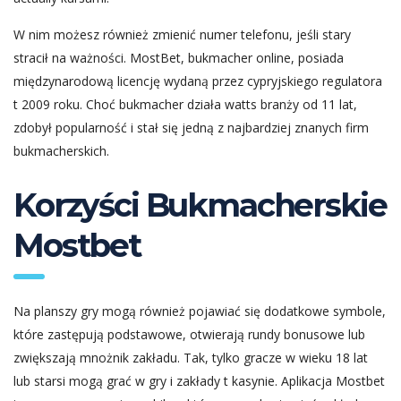
W nim możesz również zmienić numer telefonu, jeśli stary
stracił na ważności. MostBet, bukmacher online, posiada
międzynarodową licencję wydaną przez cypryjskiego regulatora
t 2009 roku. Choć bukmacher działa watts branży od 11 lat,
zdobył popularność i stał się jedną z najbardziej znanych firm
bukmacherskich.
Korzyści Bukmacherskie
Mostbet
Na planszy gry mogą również pojawiać się dodatkowe symbole,
które zastępują podstawowe, otwierają rundy bonusowe lub
zwiększają mnożnik zakładu. Tak, tylko gracze w wieku 18 lat
lub starsi mogą grać w gry i zakłady t kasynie. Aplikacja Mostbet