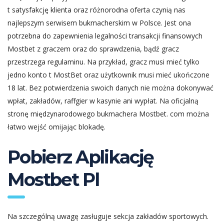
t satysfakcję klienta oraz różnorodna oferta czynią nas
najlepszym serwisem bukmacherskim w Polsce. Jest ona
potrzebna do zapewnienia legalności transakcji finansowych
Mostbet z graczem oraz do sprawdzenia, bądź gracz
przestrzega regulaminu. Na przykład, gracz musi mieć tylko
jedno konto t MostBet oraz użytkownik musi mieć ukończone
18 lat. Bez potwierdzenia swoich danych nie można dokonywać
wpłat, zakładów, raffgier w kasynie ani wypłat. Na oficjalną
stronę międzynarodowego bukmachera Mostbet. com można
łatwo wejść omijając blokadę.
Pobierz Aplikację
Mostbet Pl
Na szczególną uwagę zasługuje sekcja zakładów sportowych.