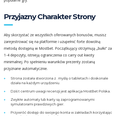
popularne gry.
Przyjazny Charakter Strony
Aby skorzystać ze wszystkich oferowanych bonusów, musisz
zarejestrować się na platformie i uzupełnić forte dowolną
metodą dostępną w Mostbet. Początkujący otrzymują „bułki” za
1-4 depozyty, istnieją ograniczenia co carry out kwoty
minimalnej. Po spełnieniu warunków prezenty zostaną
przyznane automatycznie.
Strona została stworzona z . myślą o tabletach i doskonale
działa na każdym urządzeniu.
Dziś t centrum uwagi recenzji jest aplikacja MostBet Polska.
Zwykłe automaty lub karty są zaprogramowanymi
symulatorami prawdziwych gier.
Przywróć dostęp do swojego konta w zakładach korzystając