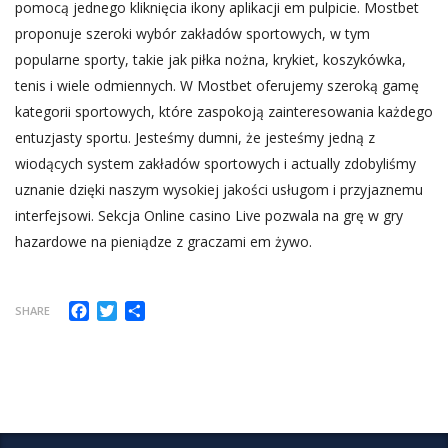
pomocą jednego kliknięcia ikony aplikacji em pulpicie. Mostbet
proponuje szeroki wybór zakładów sportowych, w tym
popularne sporty, takie jak piłka nożna, krykiet, koszykówka,
tenis i wiele odmiennych. W Mostbet oferujemy szeroką gamę
kategorii sportowych, które zaspokoją zainteresowania każdego
entuzjasty sportu. Jesteśmy dumni, że jesteśmy jedną z
wiodących system zakładów sportowych i actually zdobyliśmy
uznanie dzięki naszym wysokiej jakości usługom i przyjaznemu
interfejsowi. Sekcja Online casino Live pozwala na grę w gry
hazardowe na pieniądze z graczami em żywo.
Facebook
Twitter
Share
SHARE