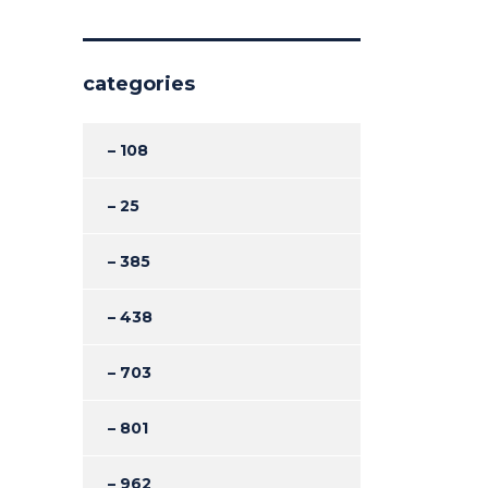
categories
– 108
– 25
– 385
– 438
– 703
– 801
– 962