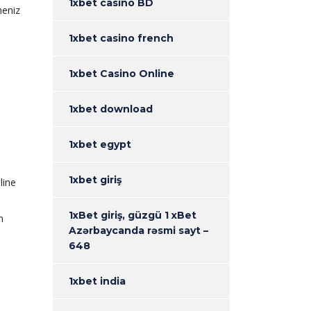
1xbet casino BD
meniz
1xbet casino french
1xbet Casino Online
1xbet download
1xbet egypt
1xbet giriş
line
1xBet giriş, güzgü 1 xBet
n
Azərbaycanda rəsmi sayt –
648
1xbet india