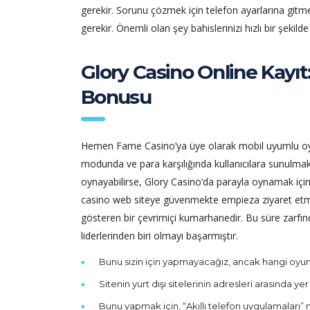
gerekir. Sorunu çözmek için telefon ayarlarına git
gerekir. Önemli olan şey bahislerinizi hızlı bir şek
Glory Casino Online Kayıt:
Bonusu
Hemen Fame Casino’ya üye olarak mobil uyumlu oyunl
modunda ve para karşılığında kullanıcılara sunulmakta
oynayabilirse, Glory Casino’da parayla oynamak için
casino web siteye güvenmekte empieza ziyaret etme
gösteren bir çevrimiçi kumarhanedir. Bu süre zarfı
liderlerinden biri olmayı başarmıştır.
Bunu sizin için yapmayacağız, ancak hangi oyu
Sitenin yurt dışı sitelerinin adresleri arasında 
Bunu yapmak için, “Akıllı telefon uygulamaları” na