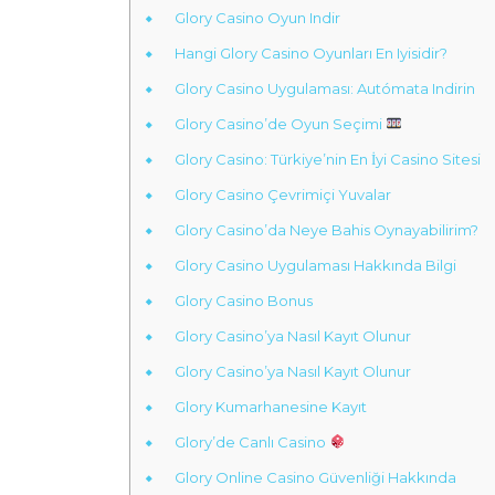
Glory Casino Oyun Indir
Hangi Glory Casino Oyunları En Iyisidir?
Glory Casino Uygulaması: Autómata Indirin
Glory Casino’de Oyun Seçimi
Glory Casino: Türkiye’nin En İyi Casino Sitesi
Glory Casino Çevrimiçi Yuvalar
Glory Casino’da Neye Bahis Oynayabilirim?
Glory Casino Uygulaması Hakkında Bilgi
Glory Casino Bonus
Glory Casino’ya Nasıl Kayıt Olunur
Glory Casino’ya Nasıl Kayıt Olunur
Glory Kumarhanesine Kayıt
Glory’de Canlı Casino
Glory Online Casino Güvenliği Hakkında