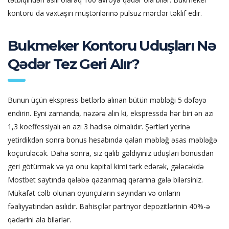
kontoru da vaxtaşırı müştərilərinə pulsuz mərclər təklif edir.
Bukmeker Kontoru Uduşları Nə
Qədər Tez Geri Alır?
Bunun üçün ekspress-betlərlə alınan bütün məbləği 5 dəfəyə
endirin. Eyni zamanda, nəzərə alın ki, ekspressdə hər biri ən azı
1,3 koeffessiyalı ən azı 3 hadisə olmalıdır. Şərtləri yerinə
yetirdikdən sonra bonus hesabında qalan məbləğ əsas məbləğə
köçürüləcək. Daha sonra, siz qalib gəldiyiniz uduşları bonusdan
geri götürmək və ya onu kapital kimi tərk edərək, gələcəkdə
Mostbet saytında qələbə qazanmaq qərarına gələ bilərsiniz.
Mükafat cəlb olunan oyunçuların sayından və onların
fəaliyyətindən asılıdır. Bahisçilər partnyor depozitlərinin 40%-ə
qədərini ala bilərlər.