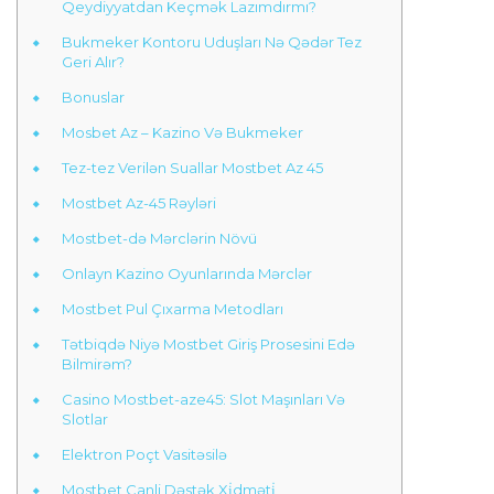
Qeydiyyatdan Keçmək Lazımdırmı?
Bukmeker Kontoru Uduşları Nə Qədər Tez
Geri Alır?
Bonuslar
Mosbet Az – Kazino Və Bukmeker
Tez-tez Verilən Suallar Mostbet Az 45
Mostbet Az-45 Rəyləri
Mostbet-də Mərclərin Növü
Onlayn Kazino Oyunlarında Mərclər
Mostbet Pul Çıxarma Metodları
Tətbiqdə Niyə Mostbet Giriş Prosesini Edə
Bilmirəm?
Casino Mostbet-aze45: Slot Maşınları Və
Slotlar
Elektron Poçt Vasitəsilə
Mostbet Canli Dəstək Xi̇dməti̇