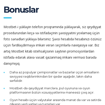
Bonuslar
Mostbet-i yükləyin telefon proqramında yükləyərək, siz qeydiyyat
prosedurundan keçə və istifadəçinin şəxsiyyətini yoxlamaq üçün
foto sənədləri yükləyə bilərsiniz. Şəxsi hesabda hesabınızı özünüz
üçün fərdiləşdirməyə imkan verən seçimlərlə naviqasiya var. Biz
artıq Mostbet kitab istehsalçısının saytının promosyonlardan
istifadə edərək əlavə vəsait qazanmaq imkanı verməsi barədə
danışmışıq.
Daha az populyar çempionatlar və bazarlar üçün əmsalların
səviyyəsi rəqiblərinkindən bir qədər aşağıdır, lakin daha
sərfəlidir.
Mostbet-də qeydiyyat mərclərə, pul oyununa və oyun
platformasının bütün xüsusiyyətlərinə maneəsiz çıxış açır.
Oyun hesabı üçün valyutalar arasında manat da var və sətirdə
ölkənin yerli xətləri və turnirləri var.