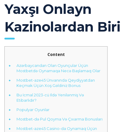
Yaxşı Onlayn
Kazinolardan Biri
Content
Azərbaycandan Olan Oyunçular Üçün
Mostbetdə Oynamaqa Necə Başlamaq Olar
Mostbet-aze45 Ünvanında Qeydiyyatdan
Keçmək Üçün Xoş Gəldiniz Bonus
Bu Icmal 2023-cü Ildə Yenilənmiş Və
Etibarlıdır?
Populyar Oyunlar
Mostbet-də Pul Qoyma Və Çıxarma Bonusları
Mostbet-aze45 Casino-da Oynamaq Üçün