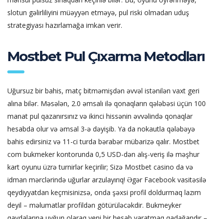
slotun gəlirliliyini müəyyən etməyə, pul riski olmadan uduş
strategiyası hazırlamağa imkan verir.
Mostbet Pul Çıxarma Metodları
Uğursuz bir bahis, matç bitməmişdən əvvəl istənilən vaxt geri
alına bilər. Məsələn, 2.0 əmsalı ilə qonaqların qələbəsi üçün 100
manat pul qazanırsınız və ikinci hissənin əvvəlində qonaqlar
hesabda olur və əmsal 3-ə dəyişib. Ya da nokautla qələbəyə
bahis edirsiniz və 11-ci turda bərabər mübarizə qalır. Mostbet
com bukmeker kontorunda 0,5 USD-dən alış-veriş ilə məşhur
kart oyunu üzrə turnirlər keçirilir; Sizə Mostbet casino da və
idman mərclərində uğurlar arzulayırıq! Əgər Facebook vasitəsilə
qeydiyyatdan keçmisinizsə, onda şəxsi profil doldurmaq lazım
deyil – məlumatlar profildən götürüləcəkdir. Bukmeyker
qaydalarına uyğun olaraq yeni bir hesab yaratmaq qadağandır –