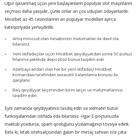
Uğur qazanmaq üçün yeni başlayanların populyar slot maşınlarını
seçməsi daha yaxşıdır, çünki onlar ən çox uduşları ödəyənlərdir.
Mostbet az 45 casinolarının ən populyar modelləri ayrıca
kateqoriyada yerləşdirilib.
Artıq mövcud olan hesabınızın məlumatları ilə daxil ola
bilərsiniz.
Yeni istifadəçilər üçün Mostbet qeydiyyatdan sonra 30 pulsuz
fırlanma şəklində depozitsiz bonus təqdim edir.
Azərbaycandan olan hər bir yeni istifadəçi Mostbet
komandası tərəfindən səxavətli Salamlama bonusu ilə
qarşılanır.
Beş qeydiyyat seçimindən birini seçin və məlumatlarınızı
təqdim edin;
Eyni zamanda qeydiyyatınızı təsdiq edin və xidmətin bütün
funksiyalarından istifadə edə bilərsiniz. Əgər E-poçtunuzda
məktub yoxdursa, spam qovluğunu yoxlamağınızı tövsiyə edirik.
Belə ki, kitab istehsalçısından gələn bir mesaj səhvən ora çata