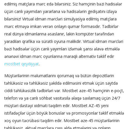
edilmiş matçlara mərc edə bilərsiniz. Siz həmçinin bəzi hadisələr
üçün canlı yayımdan yararlana və hadisələrin gedişatını izləyə
bilərsiniz! Virtual idman mərcləri simulyasiya edilmiş matçlara
mərc etməyə imkan verən onlayn qumar formasıdır. Tədbirlər
real dünya idmanlarına əsaslanır, lakin kompüter tərəfindən
yaradılan qrafika və sürətli oyuna malikdir. Virtual idman mərcləri
bəzi hadisələr üçün canlı yayımları izləmək şansı əlavə etməklə
ənənəvi idman mərc oyunlarına maraqlı alternativ təklif edir
mostbet qeydiyyat
.
Müştərilərinin məlumatlarını qorumaq və bütün depozitlərin
təhlükəsiz və təhlükəsiz şəkildə edilməsini etmək üçün saytda
ciddi təhlükəsizlik tədbirləri var. Mostbet aze-45 həmçinin e-poçt,
telefon və ya canlı söhbət vasitəsilə əlaqə saxlamaq üçün 24/7
müştəri dəstəyi xidməti təqdim edir. Mostbet AZ-45 yeni
istifadəçilər üçün böyük bonuslar və promosyonlar təklif etməklə
xoş oyun təcrübəsi təqdim edir. Mostbet aze-45 müştərilərinin
təhlükəsiz, aktual mərclərə çıxış əldə etmələrini və onların