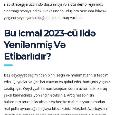
sizə strategiya üzərində düşünməyi və slotu demo rejimində
sınamağı tövsiyə edirik. Bir kazinoda uduşlara təsir edə biləcək
yeganə şeyin şans olduğunu xatırlamaq vacibdir.
Bu Icmal 2023-cü Ildə
Yenilənmiş Və
Etibarlıdır?
Beş qeydiyyat seçimindən birini seçin və məlumatlarınızı təqdim
edin; Qaydalar və Şərtləri oxuyun və qəbul edin, həmçinin yaşınızı
təsdiqləyin; Qeydiyyatı tamamladıqdan sonra avtomatik olaraq
şəxsi kabinetinizə yönləndiriləcəksiniz. Artıq hesabınızın
balansınızı artıra biləcəksiniz və heç bir məhdudiyyət olmadan
real pulla oynamağa başlaya biləcəksiniz. Mostbet Azərbaycanın