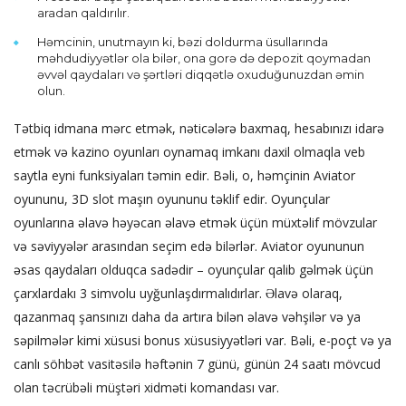
aradan qaldırılır.
Həmcinin, unutmayın ki, bəzi doldurma üsullarında
məhdudiyyətlər ola bilər, ona gorə də depozit qoymadan
əvvəl qaydaları və şərtləri diqqətlə oxuduğunuzdan əmin
olun.
Tətbiq idmana mərc etmək, nəticələrə baxmaq, hesabınızı idarə
etmək və kazino oyunları oynamaq imkanı daxil olmaqla veb
saytla eyni funksiyaları təmin edir. Bəli, o, həmçinin Aviator
oyununu, 3D slot maşın oyununu təklif edir. Oyunçular
oyunlarına əlavə həyəcan əlavə etmək üçün müxtəlif mövzular
və səviyyələr arasından seçim edə bilərlər. Aviator oyununun
əsas qaydaları olduqca sadədir – oyunçular qalib gəlmək üçün
çarxlardakı 3 simvolu uyğunlaşdırmalıdırlar. Əlavə olaraq,
qazanmaq şansınızı daha da artıra bilən əlavə vəhşilər və ya
səpilmələr kimi xüsusi bonus xüsusiyyətləri var. Bəli, e-poçt və ya
canlı söhbət vasitəsilə həftənin 7 günü, günün 24 saatı mövcud
olan təcrübəli müştəri xidməti komandası var.