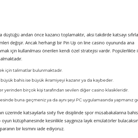
a düştüğü andan önce kazancı toplamaktır, aksi takdirde katsayı sıfırla
emleri değişir. Ancak herhangi bir Pin Up on line casino oyununda ana
nmak için kullanılması önerilen kendi özel stratejisi vardır. Popülerlikte i
 almaktadır.
k için talimatlar bulunmaktadır.
 büyük bahis ise büyük ikramiyeyi kazanır ya da kaybeder.
 yerinden birçok kişi tarafından sevilen diğer casino klasikleridir.
tesinde buna geçmeniz ya da aynı şeyi PC uygulamasında yapmanız ge
 üzerinde katsayılarla sixty five disiplinde spor müsabakalarına bahis
yun kütüphanesinde kesinlikle saygınıza layık emülatörler bulacaksın
paranın bir kısmını iade ediyoruz.