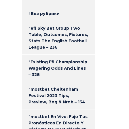
! Без рубрики
"efl Sky Bet Group Two
Table, Outcomes, Fixtures,
Stats The English Football
League – 236
"Existing Efl Championship
Wagering Odds And Lines
– 328
"mostbet Cheltenham
Festival 2023 Tips,
Preview, Bog & Nrnb – 134
"mostbet En Vivo: Fajo Tus
Pronósticos En Directo Y