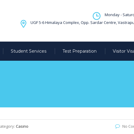
Monday - Saturd
UGF 5-6 Himalaya Complex, Opp. Sardar Centre, Vastrap
Student Services
Test Preparation
Visitor Vis
ategory:
Casino
No Co