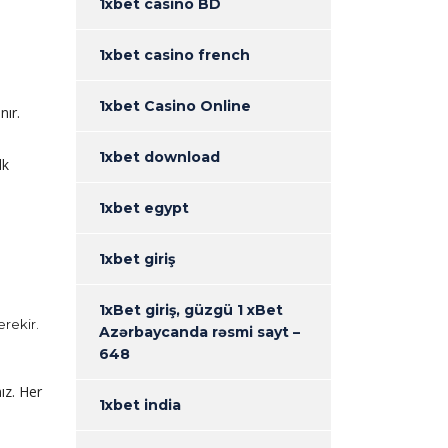
1xbet casino BD
1xbet casino french
1xbet Casino Online
nır.
1xbet download
lk
1xbet egypt
1xbet giriş
1xBet giriş, güzgü 1 xBet
rekir.
Azərbaycanda rəsmi sayt –
648
ız. Her
1xbet india