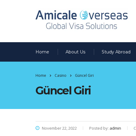
Home
About Us
Study Abroad
Home
Casino
Güncel Giri
Güncel Giri
November 22, 2022
Posted by:
admin
C