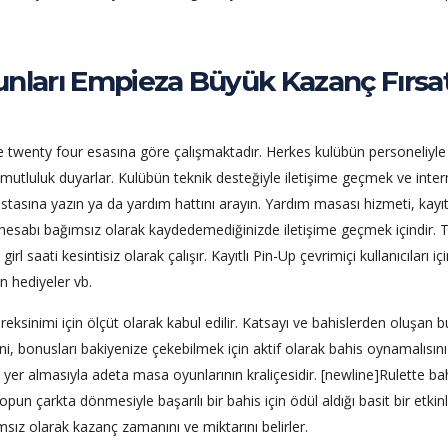
ları Empieza Büyük Kazanç Fırsat
’ye twenty four esasına göre çalışmaktadır. Herkes kulübün personeliyle
 mutluluk duyarlar. Kulübün teknik desteğiyle iletişime geçmek ve inter
tasına yazın ya da yardım hattını arayın. Yardım masası hizmeti, kayı
 bir hesabı bağımsız olarak kaydedemediğinizde iletişime geçmek içindir. 
l saati kesintisiz olarak çalışır. Kayıtlı Pin-Up çevrimiçi kullanıcıları iç
n hediyeler vb.
ereksinimi için ölçüt olarak kabul edilir. Katsayı ve bahislerden oluşan 
, bonusları bakiyenize çekebilmek için aktif olarak bahis oynamalısını
 yer almasıyla adeta masa oyunlarının kraliçesidir. [newline]Rulette ba
 çarkta dönmesiyle başarılı bir bahis için ödül aldığı basit bir etkinli
ız olarak kazanç zamanını ve miktarını belirler.