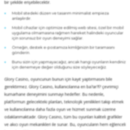
bir şekilde erişebilecektir.
Mobil sitedeki düzen ve tasarım minimalist empieza
anlaşılırdır.
Mobil cihazlar için optimize edilmiş web sitesi, özel bir mobil
uygulama olmamasına rağmen hareket halindeki oyuncular
için sorunsuz bir oyun deneyimi sağlar.
Örneğin, destek e-postamıza kimliğinizin bir taramasını
gönderin.
Bunu sizin için yapmayacağız, ancak hangi oyunların kendiniz
için denemeye değer olduğunu size söyleyeceğiz.
Glory Casino, oyuncunun bunun için kayıt yaptırmasını bile
gerektirmez. Glory Casino, kullanıcılarına en ba?ar?l? çevrimiçi
kumarhane deneyimini sunmayı hedefler. Bu nedenle,
platformun gelecekteki planları, teknolojik yenilikleri takip etmek
ve kullanıcılarına daha fazla oyun ve hizmet sunmak üzerine
odaklanmaktadır. Glory Casino, tüm bu oyunları kaliteli grafikler
ve akıcı oyun mekanikleri ile sunar. Bu, oyuncuların hem eğlenceli