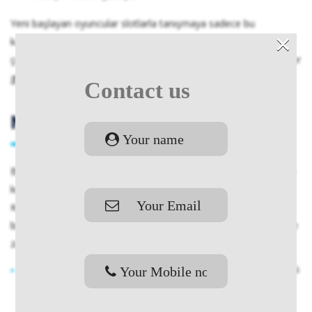
Yeni başlayan oyuncular slotlarla tanışmaya sadece bu
×
kategoriden başlayabilirler. Kumarhaneye ilk kez girdiğinizde,
çekici, eğlenceli ve kullanımı kolay olduğunu fark edeceksiniz. Her
gün için casino giris 500’den fazla hidup sanal oda içerir.
Contact us
Müşteri Hizmetleri
Bu yenilikler, platformun teknolojik gelişmeleri takip etmesini ve
kullanıcılarına en iyi ve en güncel hizmetleri sunmasını sağlar.
Krag oyunu Aviator, online casino platformunda yüksek profilli
bir yenilik haline geldi. Bu oyunda, kullanıcının uçağın uçuşunu ne
zaman bitireceğini tahmin etmesi gerekir.
Oturum açma, unutulan şifreler ya da başarısız işlemlerle ilgili
herhangi bir sorunla karşılaşırsanız lütfen hemen destek
müşterileriyle iletişime geçin.