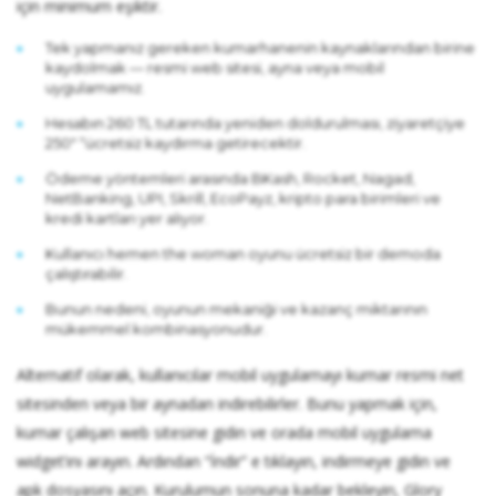
için minimum eşiktir.
Tek yapmanız gereken kumarhanenin kaynaklarından birine
kaydolmak — resmi web sitesi, ayna veya mobil
uygulamamız.
Hesabın 260 TL tutarında yeniden doldurulması, ziyaretçiye
250″ “ücretsiz kaydırma getirecektir.
Ödeme yöntemleri arasında BKash, Rocket, Nagad,
NetBanking, UPI, Skrill, EcoPayz, kripto para birimleri ve
kredi kartları yer alıyor.
Kullanıcı hemen the woman oyunu ücretsiz bir demoda
çalıştırabilir.
Bunun nedeni, oyunun mekaniği ve kazanç miktarının
mükemmel kombinasyonudur.
Alternatif olarak, kullanıcılar mobil uygulamayı kumar resmi net
sitesinden veya bir aynadan indirebilirler. Bunu yapmak için,
kumar çalışan web sitesine gidin ve orada mobil uygulama
widget’ını arayın. Ardından “İndir” e tıklayın, indirmeye gidin ve
apk dosyasını açın. Kurulumun sonuna kadar bekleyin, Glory