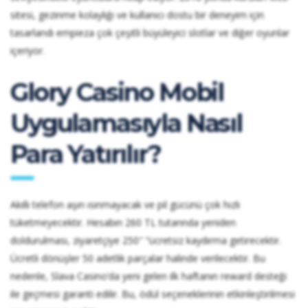
sitesi, gezinme kolaylığı ve kullanıcı dostu bir deneyim için
tasarlandı empieza çok çeşitli büyüleyici slotlar ve diğer oyunlar
içeriyor.
Glory Casino Mobil
Uygulamasıyla Nasıl
Para Yatırılır?
Akıllı telefon aşırı ısınmayacak ve pil gücünü çok hızlı
tüketmeyecektir. Hesabın 260 TL tutarında yeniden
doldurulması, ziyaretçiye 250″ “ücretsiz kaydırma getirecektir.
Ücretli dönüşler 50 adetlik parçalar halinde verilecektir. Bu
nedenle, Slava Casino’da yeni gelen ilk haftanın reward desteği
ile geçmesi garanti edilir. Bu, ödül seçeneklerinin etkinleştirilmesi