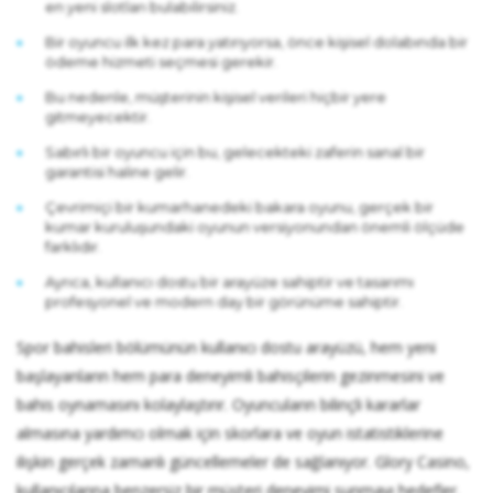
en yeni slotları bulabilirsiniz.
Bir oyuncu ilk kez para yatırıyorsa, önce kişisel dolabında bir
ödeme hizmeti seçmesi gerekir.
Bu nedenle, müşterinin kişisel verileri hiçbir yere
gitmeyecektir.
Sabırlı bir oyuncu için bu, gelecekteki zaferin sanal bir
garantisi haline gelir.
Çevrimiçi bir kumarhanedeki bakara oyunu, gerçek bir
kumar kuruluşundaki oyunun versiyonundan önemli ölçüde
farklıdır.
Ayrıca, kullanıcı dostu bir arayüze sahiptir ve tasarımı
profesyonel ve modern day bir görünüme sahiptir.
Spor bahisleri bölümünün kullanıcı dostu arayüzü, hem yeni
başlayanların hem para deneyimli bahisçilerin gezinmesini ve
bahis oynamasını kolaylaştırır. Oyuncuların bilinçli kararlar
almasına yardımcı olmak için skorlara ve oyun istatistiklerine
ilişkin gerçek zamanlı güncellemeler de sağlanıyor. Glory Casino,
kullanıcılarına benzersiz bir müşteri deneyimi sunmayı hedefler.