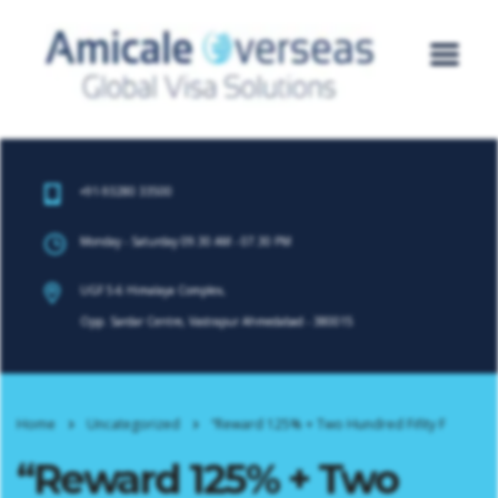
+91-93280 33500
Monday - Saturday 09.30 AM - 07.30 PM
UGF 5-6 Himalaya Complex,
Opp. Sardar Centre, Vastrapur Ahmedabad - 380015
Home
Uncategorized
“Reward 125% + Two Hundred Fifity F
“Reward 125% + Two