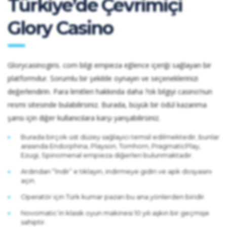
Türkiye’de Çevrimiçi
Glory Casino
Glorycasinogiris. com bilgi empieza eğlence içeriği sağlayan bir
platformdur. Sorumlu bir şekilde oynayın ve seçeneklerinizi
değerlendirin. Para limitleri hakkında daha ?ok bilgiyi casino’nun
resmi sitesinde bulabilirsiniz. Burada, büyük bir ödül kazanma
şansı için diğer kullanıcılara karşı yarışabilirsiniz.
Burada birçok üst düzey sağlayıcı temsil edilmektedir, bunlar
arasında Endorphina, Playson, Tomhorn, PragmaticPlay,
Ezugi, Spinomenal empieza diğerleri bulunmaktadır.
Ardından “İndir” e tıklayın, indirmeye gidin ve apk dosyasını
açın.
Operatör için Türk kumar pazarı bu ana yönlerden biridir.
Novomatic’in klasik oyun makinesi 10 yılı aşkın bir geçmişe
sahiptir.