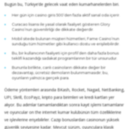
Bugün bu, Türkiye’de gelecek vaat eden kumarhanelerden biri.
Her gün için casino giris 500’den fazla aktif sanal oda içerir.
Curacao lisansı ile yasal olarak faaliyet gösteren Glory
Casino’nun güvenilirliği de dikkate değerdir.
Mobil sitede bulunan müşteri hizmetleri, Fame Casino’nun
sunduğu tüm hizmetler gibi kullanıcı dostu ve erişilebilirdir.
Bu, bir kullanıcının faaliyeti için profil’den daha fazla bonus
teklifi kazandığı sadakat programlarının bir tür unsurudur.
Bununla birlikte, canlı casinoların dikkate değer bir
dezavantajı, ücretsiz demoların bulunmamasıdır; bu,
oyunların yalnızca gerçek para.
Ödeme yöntemleri arasında BKash, Rocket, Nagad, NetBanking,
UPI, Skrill, EcoPayz, kripto para birimleri ve kredi kartları yer
alıyor. Bu adımlar tamamlandıktan sonra kayıt işlemi tamamlanır
ve oyuncular on the internet kumar kulübünün tüm özelliklerine
ve işlevlerine erişebilirler. Cazip bonuslardan casinonun yüksek
güvenlik seviyesine kadar. Mevcut sürüm, oyunculara klasik