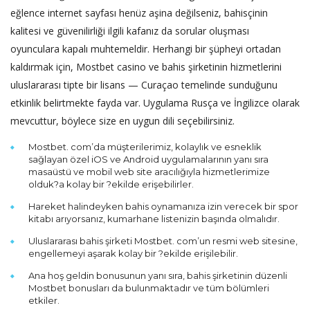
eğlence internet sayfası henüz aşina değilseniz, bahisçinin
kalitesi ve güvenilirliği ilgili kafanız da sorular oluşması
oyunculara kapalı muhtemeldir. Herhangi bir şüpheyi ortadan
kaldırmak için, Mostbet casino ve bahis şirketinin hizmetlerini
uluslararası tipte bir lisans — Curaçao temelinde sunduğunu
etkinlik belirtmekte fayda var. Uygulama Rusça ve İngilizce olarak
mevcuttur, böylece size en uygun dili seçebilirsiniz.
Mostbet. com’da müşterilerimiz, kolaylık ve esneklik
sağlayan özel iOS ve Android uygulamalarının yanı sıra
masaüstü ve mobil web site aracılığıyla hizmetlerimize
olduk?a kolay bir ?ekilde erişebilirler.
Hareket halindeyken bahis oynamanıza izin verecek bir spor
kitabı arıyorsanız, kumarhane listenizin başında olmalıdır.
Uluslararası bahis şirketi Mostbet. com’un resmi web sitesine,
engellemeyi aşarak kolay bir ?ekilde erişilebilir.
Ana hoş geldin bonusunun yanı sıra, bahis şirketinin düzenli
Mostbet bonusları da bulunmaktadır ve tüm bölümleri
etkiler.