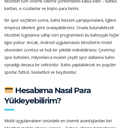
Mostbet tüm önemli ödeme yöntemlerini kabul eder – banka
kartları, e-cüzdanlar ve kripto para birimi.
Bir spor seçtikten sonra, bahis listesini şampiyonalara, liglere
empieza ülkelere göre sıralayabilirsiniz. Orada bulunabilecek
Mostbet logolarına sahip tüm programların bu bahisçiyle hiçbir
ilgisi yoktur. Ancak, Android uygulamasını Mostbet’in mobil
sitesinden ücretsiz ve hızlı bir şekilde indirebilirsiniz. Çevrimiçi
spor bahisleri, milyonlarca insanın çeşitli spor dallarına bahis
oynadığı devasa bir sektördür. Bahis yapılabilecek en popüler
sporlar futbol, ​​basketbol ve beyzboldur.
Hesabıma Nasıl Para
Yükleyebilirim?
Mobil uygulamaların önündeki en önemli avantajlardan biri