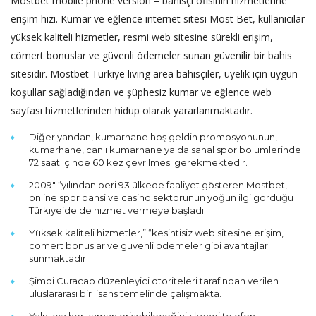
Mostbet mobile phone version – bahisçi ofisinin hizmetlerine
erişim hızı. Kumar ve eğlence internet sitesi Most Bet, kullanıcılar
yüksek kaliteli hizmetler, resmi web sitesine sürekli erişim,
cömert bonuslar ve güvenli ödemeler sunan güvenilir bir bahis
sitesidir. Mostbet Türkiye living area bahisçiler, üyelik için uygun
koşullar sağladığından ve şüphesiz kumar ve eğlence web
sayfası hizmetlerinden hidup olarak yararlanmaktadır.
Diğer yandan, kumarhane hoş geldin promosyonunun,
kumarhane, canlı kumarhane ya da sanal spor bölümlerinde
72 saat içinde 60 kez çevrilmesi gerekmektedir.
2009″ “yılından beri 93 ülkede faaliyet gösteren Mostbet,
online spor bahsi ve casino sektörünün yoğun ilgi gördüğü
Türkiye’de de hizmet vermeye başladı.
Yüksek kaliteli hizmetler,” “kesintisiz web sitesine erişim,
cömert bonuslar ve güvenli ödemeler gibi avantajlar
sunmaktadır.
Şimdi Curacao düzenleyici otoriteleri tarafından verilen
uluslararası bir lisans temelinde çalışmakta.
Yalnızca her zaman erişebileceğiniz kendi telefon