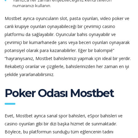
numaranızı kullanın.
Mostbet ayrıca oyuncuların slot, pasta oyunları, video poker ve
canlı krupiye oyunları oynayabileceği bir çevrimiçi casino
platformu da sağlayabilir. Oyuncular bahis oynayabilir ve
çevrimiçi bir kumarhanede şans veya beceri oyunları oynayarak
potansiyel olarak para kazanabilirler. Eğer bir balompié”
“hayranıysanız, Mostbet bahislerinizi yapmak için ideal bir yerdir.
Rekabetçi oranlar ve çizgilerle, bahislerinizden her zaman en iyi
şekilde yararlanabilirsiniz.
Poker Odası Mostbet
Evet, Mostbet ayrıca sanal spor bahisleri, eSpor bahisleri ve
casino oyunları gibi bir dizi başka hizmet de sunmaktadır.
Böylece, bu platformun sunduğu tüm eğlencenin tadını