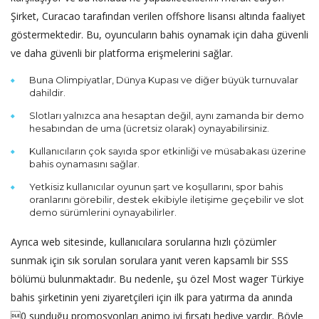
Şirket, Curacao tarafından verilen offshore lisansı altında faaliyet
göstermektedir. Bu, oyuncuların bahis oynamak için daha güvenli
ve daha güvenli bir platforma erişmelerini sağlar.
Buna Olimpiyatlar, Dünya Kupası ve diğer büyük turnuvalar
dahildir.
Slotları yalnızca ana hesaptan değil, aynı zamanda bir demo
hesabından de uma (ücretsiz olarak) oynayabilirsiniz.
Kullanıcıların çok sayıda spor etkinliği ve müsabakası üzerine
bahis oynamasını sağlar.
Yetkisiz kullanıcılar oyunun şart ve koşullarını, spor bahis
oranlarını görebilir, destek ekibiyle iletişime geçebilir ve slot
demo sürümlerini oynayabilirler.
Ayrıca web sitesinde, kullanıcılara sorularına hızlı çözümler
sunmak için sık sorulan sorulara yanıt veren kapsamlı bir SSS
bölümü bulunmaktadır. Bu nedenle, şu özel Most wager Türkiye
bahis şirketinin yeni ziyaretçileri için ilk para yatırma da anında
0 sunduğu promosyonları animo iyi fırsatı hediye vardır. Böyle