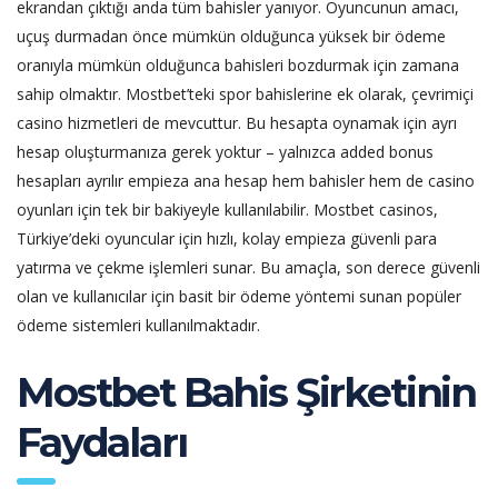
ekrandan çıktığı anda tüm bahisler yanıyor. Oyuncunun amacı,
uçuş durmadan önce mümkün olduğunca yüksek bir ödeme
oranıyla mümkün olduğunca bahisleri bozdurmak için zamana
sahip olmaktır. Mostbet’teki spor bahislerine ek olarak, çevrimiçi
casino hizmetleri de mevcuttur. Bu hesapta oynamak için ayrı
hesap oluşturmanıza gerek yoktur – yalnızca added bonus
hesapları ayrılır empieza ana hesap hem bahisler hem de casino
oyunları için tek bir bakiyeyle kullanılabilir. Mostbet casinos,
Türkiye’deki oyuncular için hızlı, kolay empieza güvenli para
yatırma ve çekme işlemleri sunar. Bu amaçla, son derece güvenli
olan ve kullanıcılar için basit bir ödeme yöntemi sunan popüler
ödeme sistemleri kullanılmaktadır.
Mostbet Bahis Şirketinin
Faydaları