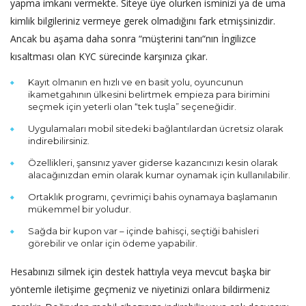
yapma imkanı vermekte. Siteye üye olurken isminizi ya de uma
kimlik bilgileriniz vermeye gerek olmadığını fark etmişsinizdir.
Ancak bu aşama daha sonra “müşterini tanı“nın İngilizce
kısaltması olan KYC sürecinde karşınıza çıkar.
Kayıt olmanın en hızlı ve en basit yolu, oyuncunun
ikametgahının ülkesini belirtmek empieza para birimini
seçmek için yeterli olan “tek tuşla” seçeneğidir.
Uygulamaları mobil sitedeki bağlantılardan ücretsiz olarak
indirebilirsiniz.
Özellikleri, şansınız yaver giderse kazancınızı kesin olarak
alacağınızdan emin olarak kumar oynamak için kullanılabilir.
Ortaklık programı, çevrimiçi bahis oynamaya başlamanın
mükemmel bir yoludur.
Sağda bir kupon var – içinde bahisçi, seçtiği bahisleri
görebilir ve onlar için ödeme yapabilir.
Hesabınızı silmek için destek hattıyla veya mevcut başka bir
yöntemle iletişime geçmeniz ve niyetinizi onlara bildirmeniz