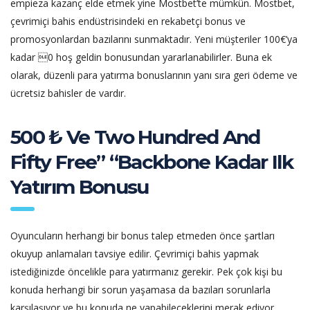
empieza kazanç elde etmek yine Mostbet’te mümkün. Mostbet,
çevrimiçi bahis endüstrisindeki en rekabetçi bonus ve
promosyonlardan bazılarını sunmaktadır. Yeni müşteriler 100€’ya
kadar 0 hoş geldin bonusundan yararlanabilirler. Buna ek
olarak, düzenli para yatırma bonuslarının yanı sıra geri ödeme ve
ücretsiz bahisler de vardır.
500 ₺ Ve Two Hundred And
Fifty Free” “Backbone Kadar Ilk
Yatırım Bonusu
Oyuncuların herhangi bir bonus talep etmeden önce şartları
okuyup anlamaları tavsiye edilir. Çevrimiçi bahis yapmak
istediğinizde öncelikle para yatırmanız gerekir. Pek çok kişi bu
konuda herhangi bir sorun yaşamasa da bazıları sorunlarla
karşılaşıyor ve bu konuda ne yapabileceklerini merak ediyor.