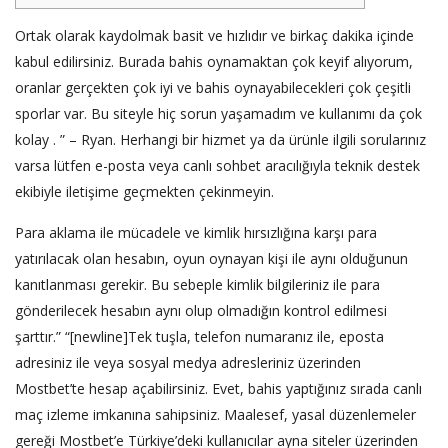
Ortak olarak kaydolmak basit ve hızlıdır ve birkaç dakika içinde
kabul edilirsiniz. Burada bahis oynamaktan çok keyif alıyorum,
oranlar gerçekten çok iyi ve bahis oynayabilecekleri çok çeşitli
sporlar var. Bu siteyle hiç sorun yaşamadım ve kullanımı da çok
kolay . ” – Ryan. Herhangi bir hizmet ya da ürünle ilgili sorularınız
varsa lütfen e-posta veya canlı sohbet aracılığıyla teknik destek
ekibiyle iletişime geçmekten çekinmeyin.
Para aklama ile mücadele ve kimlik hırsızlığına karşı para
yatırılacak olan hesabın, oyun oynayan kişi ile aynı olduğunun
kanıtlanması gerekir. Bu sebeple kimlik bilgileriniz ile para
gönderilecek hesabın aynı olup olmadığın kontrol edilmesi
şarttır.” “[newline]Tek tuşla, telefon numaranız ile, eposta
adresiniz ile veya sosyal medya adresleriniz üzerinden
Mostbet’te hesap açabilirsiniz. Evet, bahis yaptığınız sırada canlı
maç izleme imkanına sahipsiniz. Maalesef, yasal düzenlemeler
gereği Mostbet’e Türkiye’deki kullanıcılar ayna siteler üzerinden