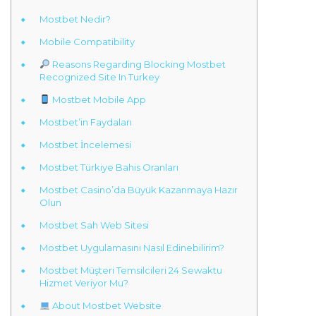
Mostbet Nedir?
Mobile Compatibility
Reasons Regarding Blocking Mostbet
Recognized Site In Turkey
Mostbet Mobile App
Mostbet’in Faydaları
Mostbet İncelemesi
Mostbet Türkiye Bahis Oranları
Mostbet Casino’da Büyük Kazanmaya Hazır
Olun
Mostbet Sah Web Sitesi
Mostbet Uygulamasını Nasıl Edinebilirim?
Mostbet Müşteri Temsilcileri 24 Sewaktu
Hizmet Veriyor Mu?
About Mostbet Website