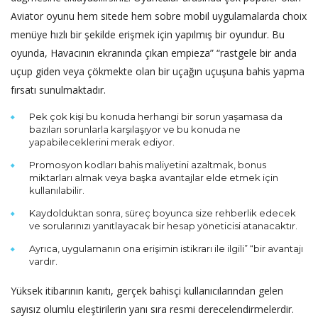
Aviator oyunu hem sitede hem sobre mobil uygulamalarda choix
menüye hızlı bir şekilde erişmek için yapılmış bir oyundur. Bu
oyunda, Havacının ekranında çıkan empieza” “rastgele bir anda
uçup giden veya çökmekte olan bir uçağın uçuşuna bahis yapma
fırsatı sunulmaktadır.
Pek çok kişi bu konuda herhangi bir sorun yaşamasa da
bazıları sorunlarla karşılaşıyor ve bu konuda ne
yapabileceklerini merak ediyor.
Promosyon kodları bahis maliyetini azaltmak, bonus
miktarları almak veya başka avantajlar elde etmek için
kullanılabilir.
Kaydolduktan sonra, süreç boyunca size rehberlik edecek
ve sorularınızı yanıtlayacak bir hesap yöneticisi atanacaktır.
Ayrıca, uygulamanın ona erişimin istikrarı ile ilgili” “bir avantajı
vardır.
Yüksek itibarının kanıtı, gerçek bahisçi kullanıcılarından gelen
sayısız olumlu eleştirilerin yanı sıra resmi derecelendirmelerdir.