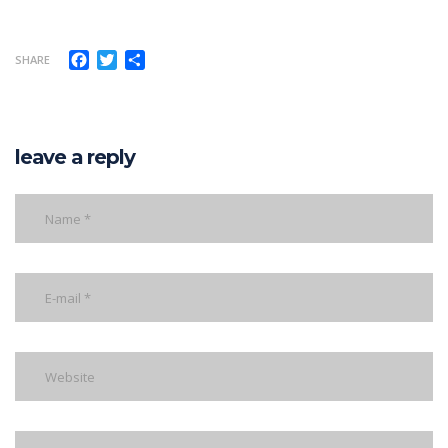
Facebook
Twitter
Share
SHARE
leave a reply