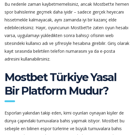
Bu nedenle zaman kaybetmemelisiniz, ancak Mostbet’te hemen
spor bahislerine geçmek daha iyidir – sadece gerçek heyecanı
hissetmekle kalmayacak, aynı zamanda iyi bir kazanç elde
edebileceksiniz. Hayır, oyuncunun Mostbet’te zaten oyun hesabı
varsa, uygulamayı yükledikten sonra bahisçi ofisinin web
sitesindeki kullanıcı adı ve şifresiyle hesabına girebilir. Giriş olarak
kayıt sırasında belirtilen telefon numarasını ya da e-posta
adresini kullanabilirsiniz.
Mostbet Türkiye Yasal
Bir Platform Mudur?
Esporları yakından takip eden, kimi oyunları oynayan kişiler de
dünya çapındaki turnuvalara bahis yapmak istiyor. Mostbet bu
sebeple en bilinen espor türlerine ve büyük turnuvalara bahis