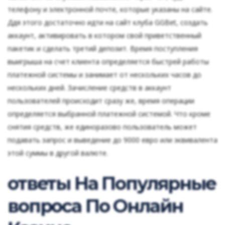
телефону и электронной почте, которые указаны на сайте.
Ддя этого достаточно идти на сайт клуба GGBet, создать
аккаунт, активировать в котором свой приветственный
пакетик и сделать третий депозит. Время поступления
выигрыша на счет клиента определяется быстрей работы
платежной системы и занимает от нескольких часов до
нескольких дней. Зачисление средств в аккаунт
пользователей происходит сразу же, время операции
определяется выбранной платежной системой. Что кроме
снятия средств, же единоразово пользователь может
подавать запрос и выведение до 9000 евро или эквивалента
этой суммы в другой валюте.
ответы На Популярные
вопроса По Онлайн