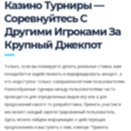
Казино Турниры —
Соревнуйтесь С
Другими Игроками За
Крупный Джекпот
Только, если вы планируете делать реальные ставки, вам
понадобится задействовать и верифицировать аккаунт, а
это недоступно только совершеннолетним пользователям.
Разнообразные турниры между пользователями часто
проводятся для определенных видов игр или а для
предложений какого-то разработчика. Принять участие в
них может каждый зарегистрированный пользователь.
Здесь можно найдем информацию о действующих
предложениях и выступить к ним, кликнув “Принять