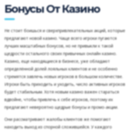
Бонусы От Казино
Не стоит боишься и сверхпривлекательных акций, которые
предлагают новой казино. Чаще всего игроки пугаются
лучших масштабных бонусов, но не привыкли к такой
щедрости остального своих привычных онлайн казино.
Казино, еще находящиеся в бизнесе, уже обладают
определённой долей лояльных клиентов и не особенно
стремятся завлечь новых игроков в большом количестве.
Игроки быть приходить и уходить, число активных игроков
будет стабильным. Хотя новым казино важен стараться
вдвойне, чтобы привлечь к себе игроков, поэтому их
предлагают невероятно щедрые бонусы и промо-акции.
Они рассматривают жалобы клиентов же помогают
находить выход из спорной сложившейся. У каждого