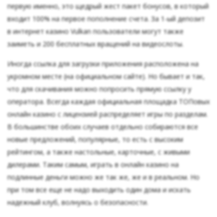
первую именно, это щедрый жест пакет бонусов, в который
входит 100% на первое пополнение счета. За 1-ый депозит
в интернет казино Vulkan пользователи могут также
заиметь и 200 бесплатных вращений на видеослоты.
Иногда ссылка для загрузки приложения расположена на
укромном месте (на официальном сайте). Но бывает и так,
что для скачивания можно попросить прямую ссылку у
оператора. Всегда каждая официальная площадка ТОПовых
онлайн казино с лицензией распределяет игры по разделам.
В большинстве обоих случаев отдельно собираются все
новые предложений, популярные, то есть с высоким
рейтингом, а также настольные, карточные, с живыми
дилерами. Таким самым, играть в онлайн казино на
подлинные деньги можно же так же, же и в реальном. Но
при том все еще не надо выходить один дома и искать
надежный клуб, волнуясь о безопасности.