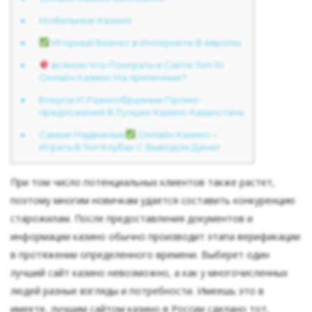
Мобильные Казино
Игорный Бизнес в Интернете В европы
всяком Что Поиграть и Сайте Топ-10
Онлайн Казино На приличные?
Бонусы И Разнообразные Промо-
предложения В Лучших Казино Казахстана
Самые Надежные
Онлайн Казино –
Играть В Топ Клубах С Выводом Денег
При том число потенциальных клиентов также растет,
поэтому многим новичкам удается составить конкуренцию
старожилам. После предоставления документов и
информации казино обычно производит этапа верификации
в протяжении определенного времени. Выберет один
лучший сайт казино невозможно, а как у многочисленных
людей разные взгляды и потребности. Имеешь это в
имеете, лучшим сайтом казино в России сделано тот,