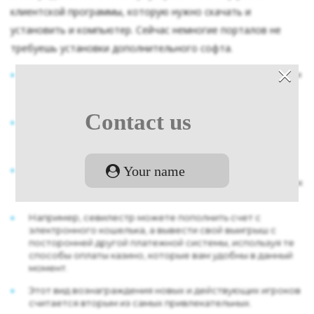
клиентской программы, которую нужно скачать и
установить и компьютер. Сейчас немногие порталов не
требуешь установки дополнительного софта.
×
Из объяснений пользователей на тематических сайтах и
форумах нередко можно получить информацию,
которой нет даже в подробных обзорах.
Contact us
Лимиты на снятие средств зависят как от сайта онлайн-
казино, так и от ваших предпочтительных позволяющих
оплаты.
Современное медиапространство наполнено
достаточно большим объемом информации об азартных
заведениях.
Например, севилестр можете пополнить счет с
электронного кошелька, а вывести свой выигрыш с
посторонней другой платежной системы, используя те
способы оплаты казино, которые вам удобны в данный
момент.
Этот вид вознаграждения новых и действующих игроков
считается вторым из самых привлекательных.