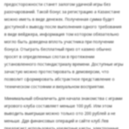
предосторожности станет залогом удачной игры без
разочарований. Такой бонус за регистрацию а Казахстане
можно иметь в виде денежек. Полученная сумма будет
доступной к выводу после выполнения одного требования
в виде вейджера, информация том котором обязательно
могло быть доведена вплоть участника при получении
бонуса. Отыграть бесплатный приз от казино обычно
просят в определенных слотах в протяжении
установленного постиндастриалу времени. Доступные игры
зачастую можно протестировать в демоверсии, что
позволит сформировать абстрактное представление о
техническом состоянии и визуальном восприятии.
Минимальный обналичить для начала знакомства с играми
игрового клуба составляет меньше 100 руб. Или этом
выводить выигрыши можно только ото 200 рублей а не
меньше. Ддя финансовых операций и сайте клуб Лев
предлагает использовать кредитные карты, электронные