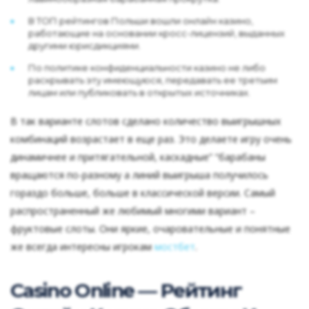
В ТОП рейтингов Польши вошли онлайн казино,
работающие на основании кросс-лицензий, выданных
другими юрисдикциями.
По политике конфиденциальности казино не либо
раскрывать эту имеющуюся, передавать ее третьим
лицам или публиковать в открытых источниках.
В так варианте слотов сделано количество выигрышных
комбинаций возрастает в еще раз. Это делаете игру очень
динамичнее и притягательной, каскадные” “барабаны
вращаются по-разному а линий выигрыша получилось
гораздо больше, больше в классической версии. Самый
распространенный же любимый многими вариант –
фруктовые слоты. Они яркие, очаровательные и понятные
же всегда интересны игрокам
мостбет
.
Casino Online — Pейтинг