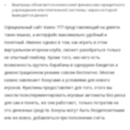
Выигрыш облагается комиссией финансово-кредитного
учреждения или платежной системы, через которой
выводятся деньги.
Официальный сайт Азино 777 представляющий на девяти
таких языках, а интерфейс максимально удобный и
понятный. Именно однако в том, как играть в этом
виртуальном игорном клубе, сможет разобраться только
не опытный гемблер. Кроме того, них него есть
возможность крутить барабаны в одноруких бандитах а
демонстрационном режиме совсем бесплатно. Многие
казино завлекают бонусами а условиями для нового
игроков. Фриспины предоставляет для того, этого вы
смогли поэкспериментировать игровые автоматы без риска
для сам и понять, же они работают, только потратив на
это денежных средств. Бонусы могут быть бездепозитными
или же вовсе, добавляться при пополнении счёта.