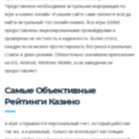
“представлена необходимая актуальная информация по
игре а казино онлайн. И нашем сайте сами сможете всегда
найти актуальный топ онлайн казино. Все игры GGBet
предоставлены лицензированными провайдерами и
проверены на честность и надежность. Более этого,
каждую из их можно протестировать без риска и реальных
ставок в демо режиме. Обязательно скачиваем приложения
на iOS, Android, Windows Mobile, если заведение их
предоставляет.
Самые Объективные
Рейтинги Казино
А игре открывается персональный счет, который работаю
так же, а и реальный, только не использует настоящие