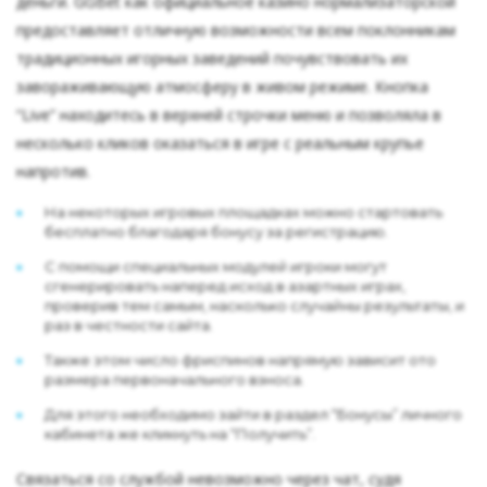
деньги. GGBet как официальное казино нормализаторской
предоставляет отличную возможности всем поклонникам
традиционных игорных заведений почувствовать их
завораживающую атмосферу в живом режиме. Кнопка
“Live” находитесь в верхней строчки меню и позволяла в
несколько кликов оказаться в игре с реальным крупье
напротив.
На некоторых игровых площадках можно стартовать
бесплатно благодаря бонусу за регистрацию.
С помощи специальных модулей игроки могут
сгенерировать наперед исход в азартных играх,
проверив тем самым, насколько случайны результаты, и
раз в честности сайта.
Также этом число фриспинов напрямую зависит ото
размера первоначального взноса.
Для этого необходимо зайти в раздел “Бонусы” личного
кабинета же кликнуть на “Получить”.
Связаться со службой невозможно через чат, судя