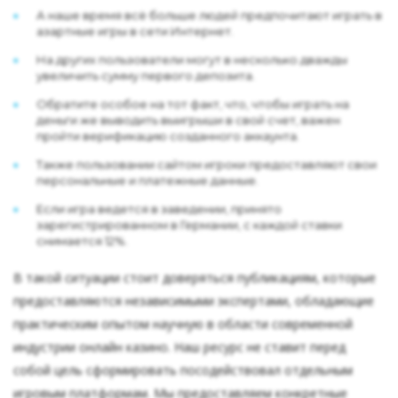
А наше время всё больше людей предпочитают играть в
азартные игры в сети Интернет.
На других пользователи могут в несколько дважды
увеличить сумму первого депозита.
Обратите особое на тот факт, что, чтобы играть на
деньги же выводить выигрыши в свой счет, важен
пройти верификацию созданного аккаунта.
Также пользовании сайтом игроки предоставляют свои
персональные и платежные данные.
Если игра ведется в заведении, принято
зарегистрированном в Германии, с каждой ставки
снимается 12%.
В такой ситуации стоит доверяться публикациям, которые
предоставляются независимыми экспертами, обладающие
практическим опытом научную в области современной
индустрии онлайн казино. Наш ресурс не ставит перед
собой цель сформировать посодействовал отдельным
игровым платформам. Мы предоставляем конкретные