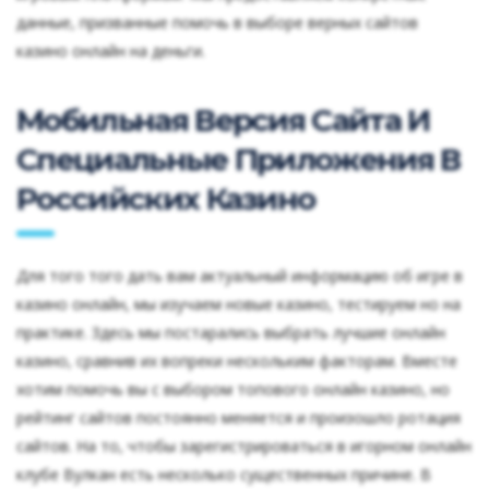
данные, призванные помочь в выборе верных сайтов
казино онлайн на деньги.
Мобильная Версия Сайта И
Специальные Приложения В
Российских Казино
Для того того дать вам актуальный информацию об игре в
казино онлайн, мы изучаем новые казино, тестируем но на
практике. Здесь мы постарались выбрать лучшие онлайн
казино, сравнив их вопреки нескольким факторам. Вместе
хотим помочь вы с выбором топового онлайн казино, но
рейтинг сайтов постоянно меняется и произошло ротация
сайтов. На то, чтобы зарегистрироваться в игорном онлайн
клубе Вулкан есть несколько существенных причине. В