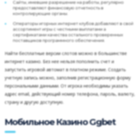
Сайты, имевшие разрешение на работы, регулярно
предоставляют финансовую отчетность в
контролирующие органы.
Операторы игорных интернет клубов добавляют в свой
ассортимент игры с честными выплатами а
сертификатами качества остального проверенных
поставщиков программного обеспечения.
Найти бесплатные версии слотов можно в большинстве
интернет казино. Без нее нельзя пополнить счет и
запустить игровой автомат в платном режиме. Создать
учетную запись можно, заполнив регистрационную форму
персональными данными. От игрока необходимы указать
адрес email, действующий номер телефона, пароль, валюту,
страну и другую доступную.
Мобильное Казино Ggbet