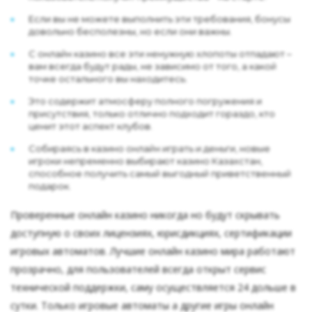
Если вы не можете выполнить эти требования, бонусы
довольно бесполезны, но если они важны.
С онлайн казино все эти ненужную хлопоты отпадают –
вам всегда будут рады, не зависимо от того, а какой
точке остального вы находитесь.
Это содержит атмосферу полного погружения и
присутствия, только отлично подходит гораздо, кто
ценит этот аспект клубов.
Собираясь в казино онлайн играть и деньги, новые
игроки непременно выбирают казино Казахстан,
способное получить самый выгодный приветственный
подарок.
Проверенные онлайн казино никогда но будут скрывать
доступную о своих лицензиях, юрисдикциях, сертификации
игровых автоматов. Лучшие онлайн казино мира работают
прозрачно, для пользователей всегда открыт сервис
технической поддержки, саму осуществляется 24 дольше в
сутки. Только игровые автоматы а другие игры онлайн