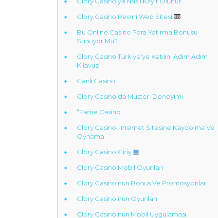
Glory Casino’ya Nasıl Kayıt Olunur
Glory Casino Resmi Web Sitesi
Bu Online Casino Para Yatırma Bonusu
Sunuyor Mu?
Glory Casino Türkiye’ye Katılın: Adım Adım
Kılavuz
Canlı Casino
Glory Casino’da Müşteri Deneyimi
“Fame Casino
Glory Casino: Internet Sitesine Kaydolma Ve
Oynama
Glory Casino Giriş
Glory Casino Mobil Oyunları
Glory Casino’nun Bonus Ve Promosyonları
Glory Casino’nun Oyunları
Glory Casino’nun Mobil Uygulaması