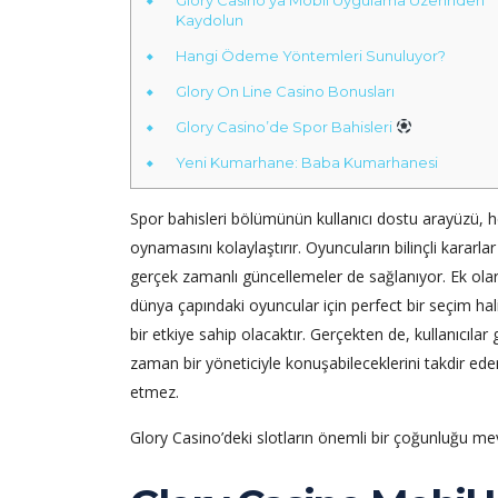
Glory Casino’ya Mobil Uygulama Üzerinden
Kaydolun
Hangi Ödeme Yöntemleri Sunuluyor?
Glory On Line Casino Bonusları
Glory Casino’de Spor Bahisleri
Yeni Kumarhane: Baba Kumarhanesi
Spor bahisleri bölümünün kullanıcı dostu arayüzü, 
oynamasını kolaylaştırır. Oyuncuların bilinçli kararla
gerçek zamanlı güncellemeler de sağlanıyor. Ek olar
dünya çapındaki oyuncular için perfect bir seçim hali
bir etkiye sahip olacaktır. Gerçekten de, kullanıcıla
zaman bir yöneticiyle konuşabileceklerini takdir eder
etmez.
Glory Casino’deki slotların önemli bir çoğunluğu m