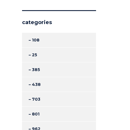
categories
– 108
– 25
– 385
– 438
– 703
– 801
– 962