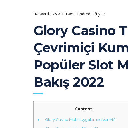
“Reward 125% + Two Hundred Fifity Fs
Glory Casino T
Çevrimiçi Kum
Popüler Slot M
Bakış 2022
Content
Glory Casino Mobil Uygulaması Var Mı?