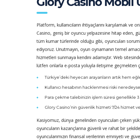
Glory Casino Mobil
Platform, kullanıcıların ihtiyaçlarını karşılamak ve o
Casino, geniş bir oyuncu yelpazesine hitap eden, güv
tüm kumar türlerinde olduğu gibi, oyuncuları sorumlu
ediyoruz. Unutmayın, oyun oynamanın temel amacı h
hizmetleri sunmaya kendini adamıştır. Web sitesind
lütfen onlarla e-posta yoluyla iletişime geçmekten
Türkiye’deki heyecan arayanların artık hem eğ
Kullanıcı hesabının hacklenmesi riski neredeyse
Para çekme talebinizin işlem süresi genellikle 3 
Glory Casino’nin güvenlik hizmeti 7/24 hizmet v
Kasiyomuz, dünya genelinden oyuncuları çeken yükse
oyuncuların kazançlarına güvenli ve rahat bir şekild
oyuncularımızın finansal verilerinin emniyeti ve g