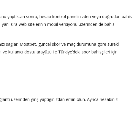
. Bunu yaptıktan sonra, hesap kontrol panelinizden veya doğrudan bahis
n yanı sıra web sitelerinin mobil versiyonu üzerinden de bahis
izi sağlar. Mostbet, güncel skor ve maç durumuna göre sürekli
e kullanıcı dostu arayüzü ile Türkiye’deki spor bahisçileri için
lantı üzerinden giriş yaptığınızdan emin olun. Ayrıca hesabınızı