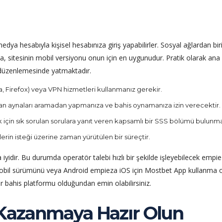
medya hesabıyla kişisel hesabınıza giriş yapabilirler. Sosyal ağlardan bi
a, sitesinin mobil versiyonu onun için en uygunudur. Pratik olarak ana kay
düzenlemesinde yatmaktadır.
a, Firefox) veya VPN hizmetleri kullanmanız gerekir.
an aynaları aramadan yapmanıza ve bahis oynamanıza izin verecektir.
ak için sık sorulan sorulara yanıt veren kapsamlı bir SSS bölümü bulunm
rin isteği üzerine zaman yürütülen bir süreçtir.
iyidir. Bu durumda operatör talebi hızlı bir şekilde işleyebilecek empie
 mobil sürümünü veya Android empieza iOS için Mostbet App kullanma ol
por bahis platformu olduğundan emin olabilirsiniz.
Kazanmaya Hazır Olun