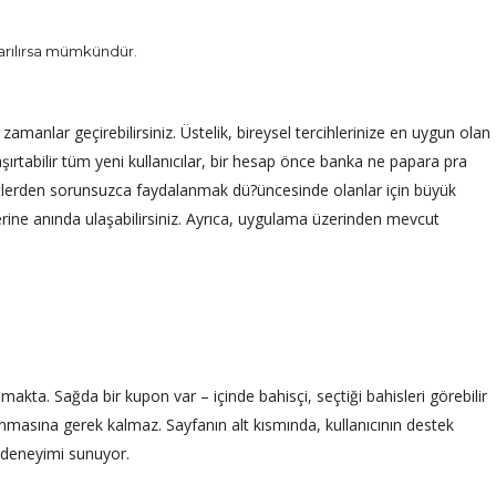
arılırsa mümkündür.
amanlar geçirebilirsiniz. Üstelik, bireysel tercihlerinize en uygun olan
aşırtabilir tüm yeni kullanıcılar, bir hesap önce banka ne papara pra
tlerden sorunsuzca faydalanmak dü?üncesinde olanlar için büyük
lerine anında ulaşabilirsiniz. Ayrıca, uygulama üzerinden mevcut
nmakta. Sağda bir kupon var – içinde bahisçi, seçtiği bahisleri görebilir
anmasına gerek kalmaz. Sayfanın alt kısmında, kullanıcının destek
is deneyimi sunuyor.