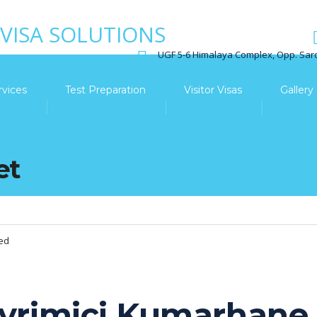
UGF 5-6 Himalaya Complex, Opp. Sar
rvices
Test Preparation
Visitor Visas
Gallery
et
ed
evrimiçi Kumarhane