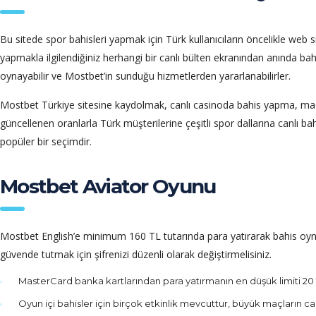
Bu sitede spor bahisleri yapmak için Türk kullanıcıların öncelikle web
yapmakla ilgilendiğiniz herhangi bir canlı bülten ekranından anında ba
oynayabilir ve Mostbet’in sunduğu hizmetlerden yararlanabilirler.
Mostbet Türkiye sitesine kaydolmak, canlı casinoda bahis yapma, maç
güncellenen oranlarla Türk müşterilerine çeşitli spor dallarına canlı ba
popüler bir seçimdir.
Mostbet Aviator Oyunu
Mostbet English’e minimum 160 TL tutarında para yatırarak bahis oynama
güvende tutmak için şifrenizi düzenli olarak değiştirmelisiniz.
MasterCard banka kartlarından para yatırmanın en düşük limiti 20 T
Oyun içi bahisler için birçok etkinlik mevcuttur, büyük maçların canl