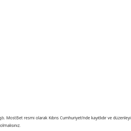
ştı. MostBet resmi olarak Kıbrıs Cumhuriyeti’nde kayıtlıdır ve düzenleyi
lmalısınız.