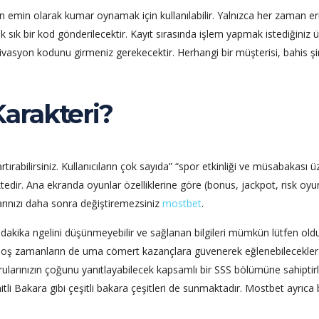
an emin olarak kumar oynamak için kullanılabilir. Yalnızca her zaman eri
 sık bir kod gönderilecektir. Kayıt sırasında işlem yapmak istediğiniz ül
ivasyon kodunu girmeniz gerekecektir. Herhangi bir müşterisi, bahis şirk
arakteri?
tırabilirsiniz. Kullanıcıların çok sayıda” “spor etkinliği ve müsabakası
ktedir. Ana ekranda oyunlar özelliklerine göre (bonus, jackpot, risk oyun
ararınızı daha sonra değiştiremezsiniz
mostbet
.
akika ngelini düşünmeyebilir ve sağlanan bilgileri mümkün lütfen olduğu
bütün boş zamanların de uma cömert kazançlara güvenerek eğlenebilecekler
sorularınızın çoğunu yanıtlayabilecek kapsamlı bir SSS bölümüne sahipti
i Bakara gibi çeşitli bakara çeşitleri de sunmaktadır. Mostbet ayrıca b