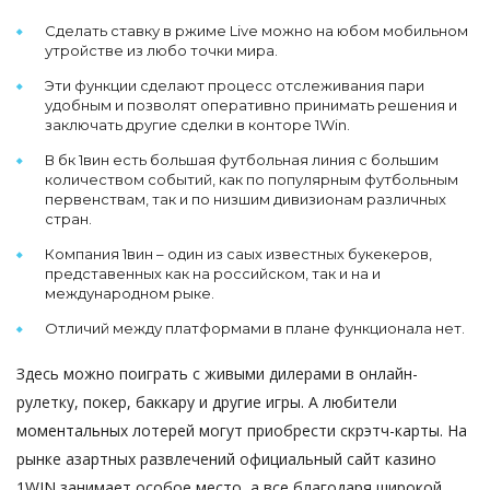
Сделать ставку в ржиме Live можно на юбом мобильном
утройстве из любо точки мира.
Эти функции сделают процесс отслеживания пари
удобным и позволят оперативно принимать решения и
заключать другие сделки в конторе 1Win.
В бк 1вин есть большая футбольная линия с большим
количеством событий, как по популярным футбольным
первенствам, так и по низшим дивизионам различных
стран.
Компания 1вин – один из саых известных букекеров,
представенных как на российском, так и на и
международном рыке.
Отличий между платформами в плане функционала нет.
Здесь можно поиграть с живыми дилерами в онлайн-
рулетку, покер, баккару и другие игры. А любители
моментальных лотерей могут приобрести скрэтч-карты. На
рынке азартных развлечений официальный сайт казино
1WIN занимает особое место, а все благодаря широкой