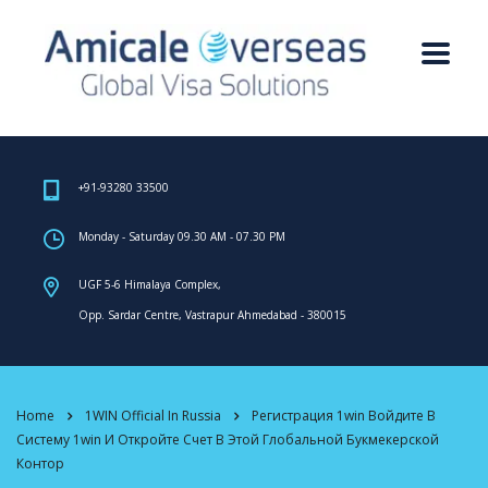
+91-93280 33500
Monday - Saturday 09.30 AM - 07.30 PM
UGF 5-6 Himalaya Complex,
Opp. Sardar Centre, Vastrapur Ahmedabad - 380015
Home
1WIN Official In Russia
Регистрация 1win Войдите В
Систему 1win И Откройте Счет В Этой Глобальной Букмекерской
Контор