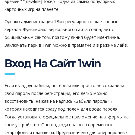
времен.” “[newline]Покер – одна из самых популярных
карточных игр на планете.
Однако администрация 1Вин регулярно создает новые
зеркала. Функционал зеркального сайта совпадает с
официальным сайтом, поэтому линия будет идентична.
Заключать пари в 1win можно в прематче и в режиме лайв.
Вход На Сайт 1win
Если вы вдруг забыли, потеряли или просто не сохранили
свой пароль после регистрации, его легко можно
восстановить, нажав на надпись «Забыли пароль? »,
которая находится сразу под полем для ввода пароля.
Тогда установите официальное приложение платформы на
свое устройство. Оно подходит на все современные
смартфоны и планшеты. Предназначено для операционных