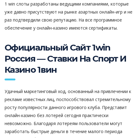
1 win слоты разработаны ведущими компаниями, которые
уже давно присутствуют на рынке азартных онлайн-игр и не
раз подтвердили свою репутацию. На все программное
обеспечение у онлайн-казино имеются сертификаты.
Официальный Сайт 1win
Россия — Ставки На Спорт И
Казино 1вин
Удачный маркетинговый ход, основанный на привлечении к
рекламе известных лиц, поспособствовал стремительному
росту популярности данного игрового клуба. Представит
онлайн-казино без лотерей сегодня практически
невозможно. Благодаря лотереям пользователи могут
заработать быстрые деньги в течение малого периода