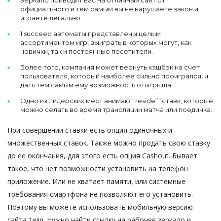
официального и тем самым вы не нарушаете закон и
играете легально.
1 succeed автоматы представлены целым
ассортиментом игр, выиграть в которых могут, как
новички, так и постоянные посетители.
Более того, компания может вернуть кэшбэк на счет
пользователя, который наиболее сильно проигрался, и
дать тем самым ему возможность отыгрыша.
Одно из лидерских мест анимают reside” “ставк, которые
можно селать во время трансляции матча или поединка.
При совершении ставки есть опция одиночных и
множественных ставок. Также можно продать свою ставку
до ее окончания, для этого есть опция Cashout. Бывает
такое, что нет возможности установить на телефон
приложение. Или не хватает памяти, или системные
требования смартфона не позволяют его установить.
Поэтому вы можете использовать мобильную версию
сайта 1win. Нужно найти ссылку на рабочее зеркало и