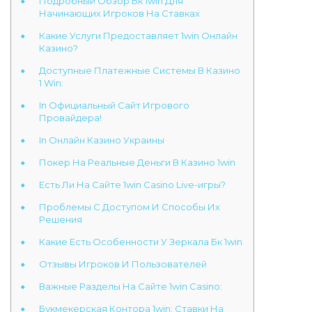
Подробный Обзор Бк 1win Для
Начинающих Игроков На Ставках
Какие Услуги Предоставляет 1win Онлайн
Казино?
Доступные Платежные Системы В Казино
1 Win:
In Официальный Сайт Игрового
Провайдера!
In Онлайн Казино Украины
Покер На Реальные Деньги В Казино 1win
Есть Ли На Сайте 1win Casino Live-игры?
Проблемы С Доступом И Способы Их
Решения
Какие Есть Особенности У Зеркала Бк 1win
Отзывы Игроков И Пользователей
Важные Разделы На Сайте 1win Casino:
Букмекерская Контора 1win: Ставки На