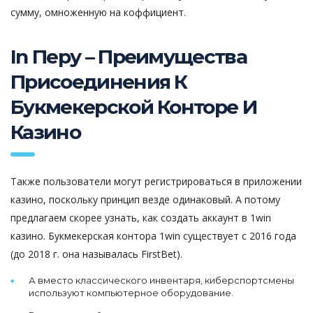
сумму, омноженную на коффициент.
In Перу – Преимущества
Присоединения К
Букмекерской Конторе И
Казино
Также пользователи могут регистрироваться в приложении
казино, поскольку принцип везде одинаковый. А потому
предлагаем скорее узнать, как создать аккаунт в 1win
казино. Букмекерская контора 1win существует с 2016 года
(до 2018 г. она называлась FirstBet).
А вместо классического инвентаря, киберспортсмены
используют компьютерное оборудование.