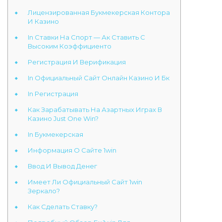
Лицензированная Букмекерская Контора
И Казино
In Ставки На Спорт — Ак Ставить С
Высоким Коэффициенто
Регистрация И Верификация
In Официальный Сайт Онлайн Казино И Бк
In Регистрация
Как Зарабатывать На Азартных Играх В
Казино Just One Win?
In Букмекерская
Информация О Сайте 1win
Ввод И Вывод Денег
Имеет Ли Официальный Сайт 1win
Зеркало?
Как Сделать Ставку?