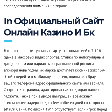
сосредоточения внимания на экране.
In Официальный Сайт
Онлайн Казино И Бк
Второстепенные турниры стартуют с комиссией в 7-10%
(даже в массовых видах спорта). Ставки по непопулярным
дисциплинам или варианты из расширенной росписи
априори невыгодны, их маржа достигает космических 15%.
Чтобы перейти в мобильную версию, впишите в браузере
вашего телефона адрес официального сайта или зеркала.
Откроется страница, адаптированная под экран вашего
гаджета. Также при выводе выигрышей возможны”
“технические задержки до a few рабочих дней со стороны
БК или банка. Комиссия 1Win отсутствует, если игрок перед