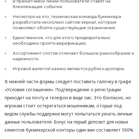
В прематчевой линии пользователи ставят на
близлежащие события.
Несмотря на это, техническая команда букмекера
разработала несколько сайтов-зеркал, которые
позволяют обойти существующие ограничения.
Единственное, что для этого предварительно
необходимо пройти верификацию.
Ассортимент слотов отличает большое разнообразие и
надежность.
Игровой валютой казино являются рубли и доллары.
В нижней части формы следует поставить галочку в графе
«Условия соглашения». Подтверждение о регистрации
приходит на почту и телефон в виде смс. Это бзопасно, но
игрокам стоит остерегаться мошенникам, оторые под
видом службы поддержки могут попытаться узнать личные
данные пользователя. Бонус на перый депозит для новых
клиентов букмекерской конторы один вин составляет 500%.