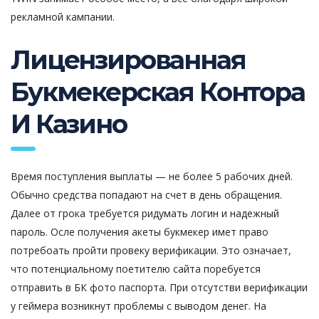
рекламной кампании.
Лицензированная
Букмекерская Контора
И Казино
Время поступления выплаты — не более 5 рабочих дней.
Обычно средства попадают на счет в день обращения.
Далее от грока требуется ридумать логин и надежный
пароль. Осле получения акеты букмекер имет право
потребоать пройти провеку верификации. Это означает,
что потенциальному поетителю сайта поребуется
отправить в БК фото паспорта. При отсутстви верификации
у геймера возникнут проблемы с выводом денег. На