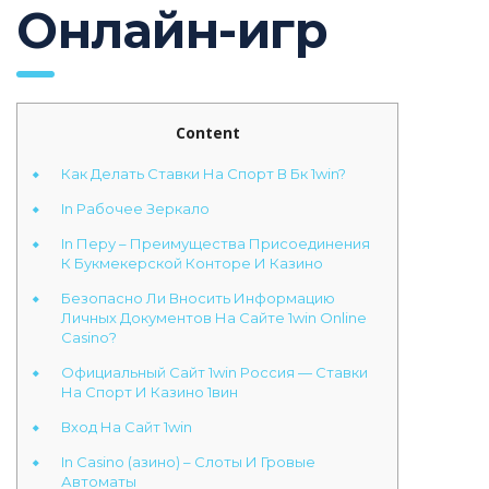
Онлайн-игр
Content
Как Делать Ставки На Спорт В Бк 1win?
In Рабочее Зеркало
In Перу – Преимущества Присоединения
К Букмекерской Конторе И Казино
Безопасно Ли Вносить Информацию
Личных Документов На Сайте 1win Online
Casino?
Официальный Сайт 1win Россия — Ставки
На Спорт И Казино 1вин
Вход На Сайт 1win
In Casino (азино) – Слоты И Гровые
Автоматы