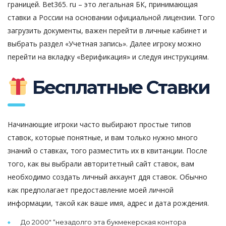
границей. Bet365. ru – это легальная БК, принимающая
ставки а России на основании официальной лицензии. Того
загрузить документы, важен перейти в личные кабинет и
выбрать раздел «Учетная запись». Далее игроку можно
перейти на вкладку «Верификация» и следуя инструкциям.
Бесплатные Ставки
Начинающие игроки часто выбирают простые типов
ставок, которые понятные, и вам только нужно много
знаний о ставках, того разместить их в квитанции. После
того, как вы выбрали авторитетный сайт ставок, вам
необходимо создать личный аккаунт ддя ставок. Обычно
как предполагает предоставление моей личной
информации, такой как ваше имя, адрес и дата рождения.
До 2000″ “незадолго эта букмекерская контора