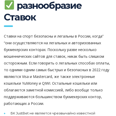
разнообразие
Ставок
Ставки на спорт безопасны и легальны в России, когда”
“они осуществляются на легальных и авторизованных
букмекерских конторах. Поскольку разве несколько
мошеннических сайтов для ставок, никак быть слишком
осторожным. Если говорить о легальных способах оплаты,
то одними одним самых быстрых и безопасных в 2022 году
являются Visa и Mastercard, же также электронные
кошельки YuMoney и QIWI. Остальные кошельки или
облагаются заметной комиссией, либо вообще только
поддерживаются большинством букмекерских контор,
работающих а России.
БК JustBet не является чрезвычайно известной