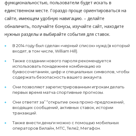
функциональностью, пользователи будет искать в
единственном месте. Гораздо проще ориентироваться на
сайте, имеющем удобную навигацию. – делайте
обналичить, получайте бонусы, изучайте сайт, находите
нужных разделы и выбирайте события для ставок.
В 2014 году был сделан «черный список» нужд (в который
входят, в том числе, William Hill).
Также создании нового пароля рекомендуется
использовать понадежнее комбинацию из
буквосочетаниях, цифр и специальных символов, чтобы
содержать безопасность вашего аккаунта.
Они позволяют зарегистрированным игрокам делать
первых время матча спортивные прогнозы.
Они ответят за” “открытие окна промо-предложений,
входящих сообщений, активных ставок, истории
транзакций.
Также внести деньги можно с помощью мобильных
операторов Билайн, МТС, Теле2, Мегафон.