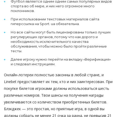
Футбол является одним одним самых популярных видов
спорта во об мире, и них него огромное много
поклонников.
При использовании текстовых материалов сайта
гиперссылка на Sport. ua обязательна.
Но все сайты могут быть лицензированы только лучших
регулирующих органов, потому что как дорого и
необходимость исключительного качества
обслуживания, чтобы можно было пройти различные
тесты.
Далее игроку нужно перейти на вкладку «Верификация»
и следовал инструкциям.
Онлайн-лотереи полностью законны в любой стране, и
Linebet предоставляет их тем, кто и них заинтересован. При
покупке билетов игроками должны использоваться шесть
различных номеров. Твои шансы на получения награды
увеличиваются со количеством приобретенных билетов.
Блэкджек — это простая, но приятные игра, в одной вы
должны собрать не менее 21 очка за раунд, не превысив 21