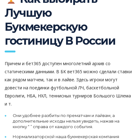
Лучшую
Букмекерскую
гостиницу В России
Причем и бет365 доступен многолетний архив со
статическими данными. В БК вет365 можно сделали ставки
как рядом матчем, так и в лайве. Здесь игроки могут
довести на поединки футбольной ЛЧ, баскетбольной
Евролиги, НБА, НХЛ, теннисных турниров Большого Шлема
и т.
Они удобнее разбиты по прематчам и лайвам, а
дополнительные исходы нельзя увидеть, нажав на
кнопку “ ” справа от каждого события.
Нормализаторской наша букмекерская компания