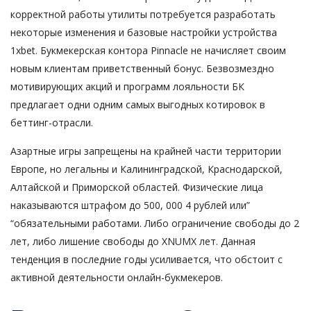
корректной работы утилиты потребуется разработать
некоторые изменения и базовые настройки устройства
1xbet. Букмекерская контора Pinnacle не начисляет своим
новым клиентам приветственный бонус. Безвозмездно
мотивирующих акций и программ лояльности БК
предлагает одни одним самых выгодных котировок в
беттинг-отрасли.
Азартные игры запрещены на крайней части территории
Европе, но легальны и Калининградской, Краснодарской,
Алтайской и Приморской областей. Физические лица
наказываются штрафом до 500, 000 4 рублей или”
“обязательными работами. Либо ограничение свободы до 2
лет, либо лишение свободы до XNUMX лет. Данная
тенденция в последние годы усиливается, что обстоит с
активной деятельности онлайн-букмекеров.