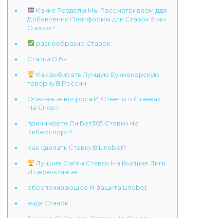
Какие Разделы Мы Рассматриваем ддя
Добавления Платформы дли Ставок В мы
Список?
разнообразие Ставок
Статьи О Бк
Как выбирать Лучшую Букмекерскую
таверну В России
Основные вопроса И Ответы о Ставках
На Спорт
принимаете Ли Бет365 Ставки На
Киберспорт?
Как сделать Ставку В Linebet?
Лучшие Сайты Ставок На Высшие Лиги
И переломные
обеспечивающее И Защита Linebet
вида Ставок