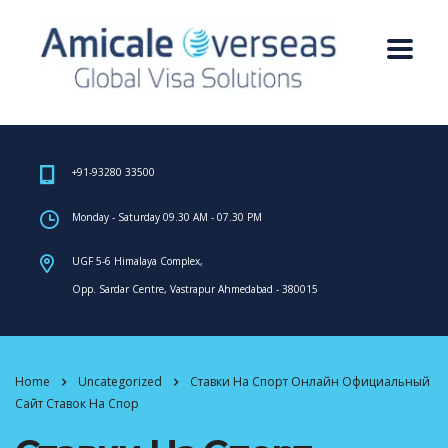
+91-93280 33500
Monday - Saturday 09.30 AM - 07.30 PM
UGF 5-6 Himalaya Complex,
Opp. Sardar Centre, Vastrapur Ahmedabad - 380015
Home
Uncategorized
Ставки На Спорт Онлайн Официальный
Сайт Ставок На Спор