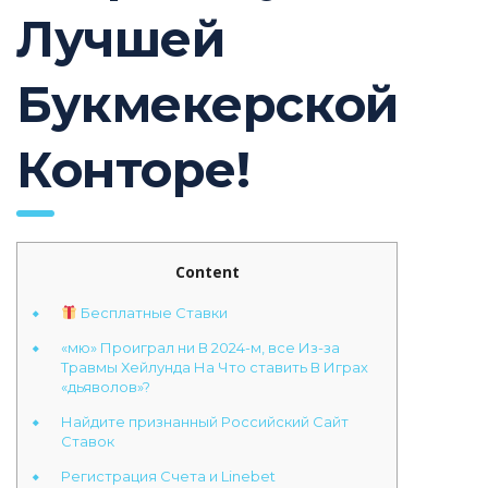
Лучшей
Букмекерской
Конторе!
Content
Бесплатные Ставки
«мю» Проиграл ни В 2024-м, все Из-за
Травмы Хейлунда На Что ставить В Играх
«дьяволов»?
Найдите признанный Российский Сайт
Ставок
Регистрация Счета и Linebet