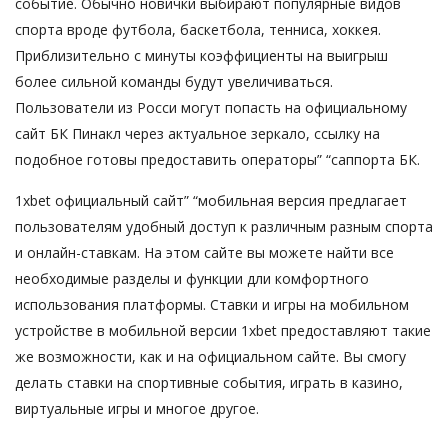
событие. Обычно новички выбирают популярные видов
спорта вроде футбола, баскетбола, тенниса, хоккея.
Приблизительно с минуты коэффициенты на выигрыш
более сильной команды будут увеличиваться.
×
Пользователи из Росси могут попасть на официальному
сайт БК Пинакл через актуальное зеркало, ссылку на
подобное готовы предоставить операторы” “саппорта БК.
Contact us
1xbet официальный сайт” “мобильная версия предлагает
пользователям удобный доступ к различным разным спорта
и онлайн-ставкам. На этом сайте вы можете найти все
необходимые разделы и функции дли комфортного
использования платформы. Ставки и игры на мобильном
устройстве в мобильной версии 1xbet предоставляют такие
же возможности, как и на официальном сайте. Вы смогу
делать ставки на спортивные события, играть в казино,
виртуальные игры и многое другое.