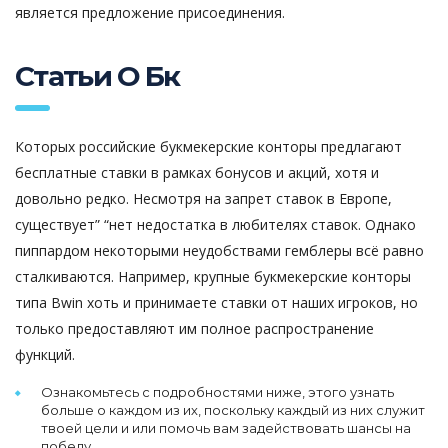
является предложение присоединения.
Статьи О Бк
Которых российские букмекерские конторы предлагают
бесплатные ставки в рамках бонусов и акций, хотя и
довольно редко. Несмотря на запрет ставок в Европе,
существует” “нет недостатка в любителях ставок. Однако
пиппардом некоторыми неудобствами гемблеры всё равно
сталкиваются. Например, крупные букмекерские конторы
типа Bwin хоть и принимаете ставки от наших игроков, но
только предоставляют им полное распространение
функций.
Ознакомьтесь с подробностями ниже, этого узнать
больше о каждом из их, поскольку каждый из них служит
твоей цели и или помочь вам задействовать шансы на
победу.