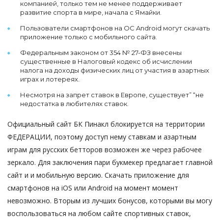
компанией, только тем не менее поддерживает
развитие спорта в мире, начала с Ямайки.
Пользователи смартфонов на ОС Android могут скачать
приложение только с мобильного сайта.
Федеральным законом от 354 № 27-ФЗ внесены
существенные в Налоговый кодекс об исчислении
налога на доходы физических лиц от участия в азартных
играх и лотереях.
Несмотря на запрет ставок в Европе, существует” “не
недостатка в любителях ставок.
Официальный сайт БК Пинакл блокируется на территории
ФЕДЕРАЦИИ, поэтому доступ нему ставкам и азартным
играм для русских бетторов возможен же через рабочее
зеркало. Для заключения пари букмекер предлагает главной
сайт и и мобильную версию. Скачать приложение для
смартфонов на iOS или Android на момент момент
невозможно. Вторым из лучших бонусов, которыми вы могу
воспользоваться на любом сайте спортивных ставок,