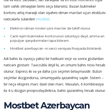
tam sahib olmaqdan birini seçə bilərsiniz. Bəzən bukmeker
kontoru artıq maraqlı olan siyahını idman mərcləri üçün eksklüziv
nəticələrlə sulandırır
mostbet
.
Elektron idman növləri üzrə mərclər də təklif olunur.
Canlı rejim bukmeker kontorunun üstünlüyü deyil, amma ən
populyar qarşıdurmaları tapa bilərəm.
Mostbet azerbaycan -ın xarici versiyası Rusiyada bloklanıb.
Adi bahis ilə oyunçu yalnız bir hadisəni seçir və sonra gözlənilən
nəticəni göstərir. Təəccüblü deyil ki, ən ümumi bahis növü hesab
olunur. Express iki və ya daha çox seçimin birləşməsidir. Bütün
seçimlər düzgündürsə, ümumiyyətlə qazanılmış sayılır. Sistem –
bir neçə ekspres mərc daxil olan mərc. Məsələn, 6 kombinasiya
ilə 4-ü düzgün proqnozlaşdırılırsa, bahis qazanılmış hesab olunur.
Mostbet Azerbaycan