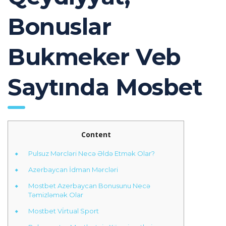
Bonuslar
Bukmeker Veb
Saytında Mosbet
Content
Pulsuz Mərcləri Necə Əldə Etmək Olar?
Azerbaycan İdman Mərcləri
Mostbet Azerbaycan Bonusunu Necə
Təmizləmək Olar
Mostbet Vi̇rtual Sport