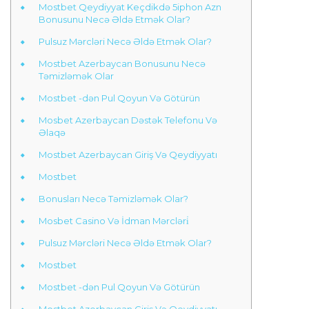
Mostbet Qeydiyyat Keçdikdə 5iphon Azn
Bonusunu Necə Əldə Etmək Olar?
Pulsuz Mərcləri Necə Əldə Etmək Olar?
Mostbet Azerbaycan Bonusunu Necə
Təmizləmək Olar
Mostbet -dən Pul Qoyun Və Götürün
Mosbet Azerbaycan Dəstək Telefonu Və
Əlaqə
Mostbet Azerbaycan Giriş Və Qeydiyyatı
Mostbet
Bonusları Necə Təmizləmək Olar?
Mosbet Casino Və İdman Mərcləri̇
Pulsuz Mərcləri Necə Əldə Etmək Olar?
Mostbet
Mostbet -dən Pul Qoyun Və Götürün
Mostbet Azerbaycan Giriş Və Qeydiyyatı