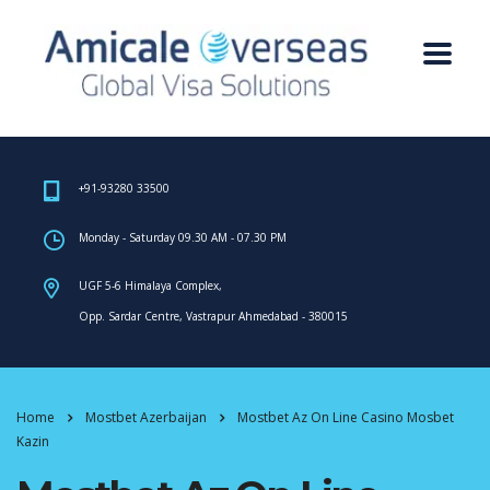
+91-93280 33500
Monday - Saturday 09.30 AM - 07.30 PM
UGF 5-6 Himalaya Complex,
Opp. Sardar Centre, Vastrapur Ahmedabad - 380015
Home
Mostbet Azerbaijan
Mostbet Az On Line Casino Mosbet
Kazin