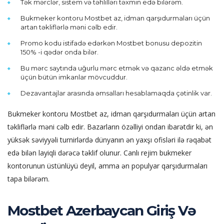
Tək mərclər, sistem və təhlilləri təxmin edə bilərəm.
Bukmeker kontoru Mostbet az, idman qarşıdurmaları üçün
artan təkliflərlə məni cəlb edir.
Promo kodu istifadə edərkən Mostbet bonusu depozitin
150% -i qədər onda bilər.
Bu mərc saytında uğurlu mərc etmək və qazanc əldə etmək
üçün bütün imkanlar mövcuddur.
Dezavantajlar arasında əmsalları hesablamaqda çətinlik var.
Bukmeker kontoru Mostbet az, idman qarşıdurmaları üçün artan
təkliflərlə məni cəlb edir. Bazarların özəlliyi ondan ibarətdir ki, ən
yüksək səviyyəli turnirlərdə dünyanın ən yaxşı ofisləri ilə rəqabət
edə bilən layiqli dərəcə təklif olunur. Canlı rejim bukmeker
kontorunun üstünlüyü deyil, amma ən populyar qarşıdurmaları
tapa bilərəm.
Mostbet Azerbaycan Giriş Və