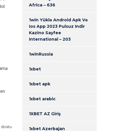
Africa – 636
lot
1win Yüklə Android Apk Və
Ios App 2023 Pulsuz Indir
Kazino Sayfee
International – 203
1winRussia
lama
1xbet
i
1xbet apk
ken
1xbet arabic
1XBET AZ Giriş
ı dostu
1xbet Azerbajan