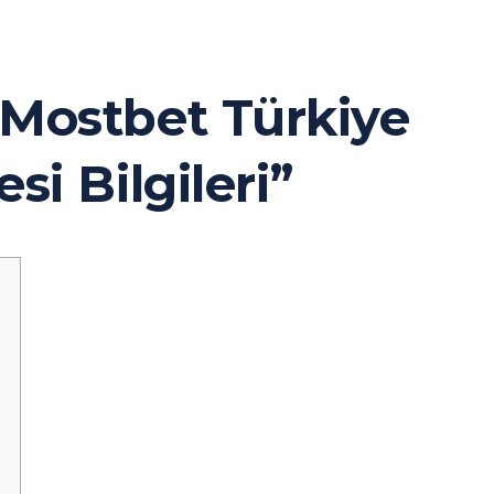
 Mostbet Türkiye
si Bilgileri”