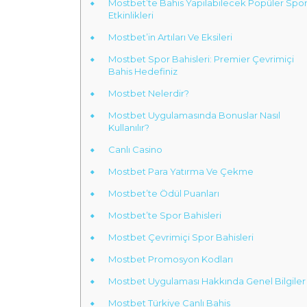
Mostbet’te Bahis Yapılabilecek Popüler Spo
Etkinlikleri
Mostbet’in Artıları Ve Eksileri
Mostbet Spor Bahisleri: Premier Çevrimiçi
Bahis Hedefiniz
Mostbet Nelerdir?
Mostbet Uygulamasında Bonuslar Nasıl
Kullanılır?
Canlı Casino
Mostbet Para Yatırma Ve Çekme
Mostbet’te Ödül Puanları
Mostbet’te Spor Bahisleri
Mostbet Çevrimiçi Spor Bahisleri
Mostbet Promosyon Kodları
Mostbet Uygulaması Hakkında Genel Bilgiler
Mostbet Türkiye Canlı Bahis