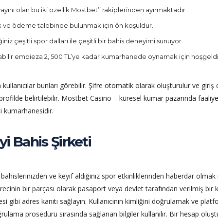
ını olan bu iki özellik Mostbet’i rakiplerinden ayırmaktadır.
k ve ödeme talebinde bulunmak için ön koşuldur.
z çeşitli spor dalları ile çeşitli bir bahis deneyimi sunuyor.
abilir empieza 2, 500 TL’ye kadar kumarhanede oynamak için hoşgeld
anıcılar bunları görebilir. Şifre otomatik olarak oluşturulur ve giriş 
rofilde belirtilebilir. Mostbet Casino – küresel kumar pazarında faaliye
çi kumarhanesidir.
i Bahis Şirketi
 bahislerinizden ve keyif aldığınız spor etkinliklerinden haberdar olmak 
cinin bir parçası olarak pasaport veya devlet tarafından verilmiş bir k
resi gibi adres kanıtı sağlayın. Kullanıcının kimliğini doğrulamak ve plat
lama prosedürü sırasında sağlanan bilgiler kullanılır. Bir hesap oluş