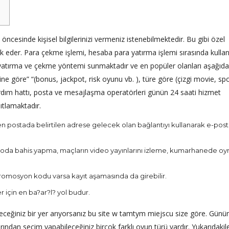
ncesinde kişisel bilgilerinizi vermeniz istenebilmektedir. Bu gibi özel
rak eder. Para çekme işlemi, hesaba para yatırma işlemi sırasında kullan
de yatırma ve çekme yöntemi sunmaktadır ve en popüler olanları aşağıda
rine göre” “(bonus, jackpot, risk oyunu vb. ), türe göre (çizgi movie, sp
Yardım hattı, posta ve mesajlaşma operatörleri günün 24 saati hizmet
ıtlamaktadır.
len postada belirtilen adrese gelecek olan bağlantıyı kullanarak e-pos
inoda bahis yapma, maçların video yayınlarını izleme, kumarhanede o
promosyon kodu varsa kayıt aşamasında da girebilir.
 için en ba?ar?l? yol budur.
ceğiniz bir yer arıyorsanız bu site w tamtym miejscu size göre. Günü
arından seçim yapabileceğiniz birçok farklı oyun türü vardır. Yukarıdakil