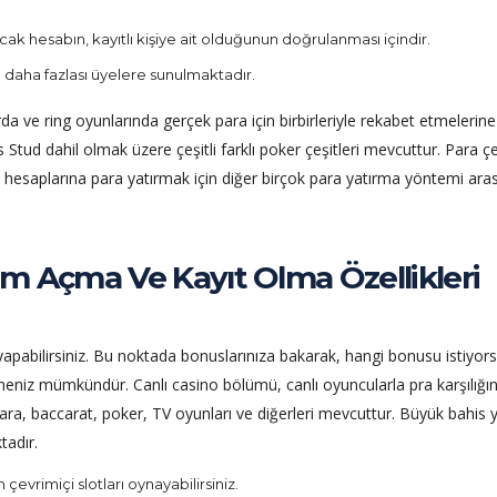
lacak hesabın, kayıtlı kişiye ait olduğunun doğrulanması içindir.
 daha fazlası üyelere sunulmaktadır.
da ve ring oyunlarında gerçek para için birbirleriyle rekabet etmelerin
tud dahil olmak üzere çeşitli farklı poker çeşitleri mevcuttur. Para 
ular, hesaplarına para yatırmak için diğer birçok para yatırma yöntemi ar
 Açma Ve Kayıt Olma Özellikleri
ım yapabilirsiniz. Bu noktada bonuslarınıza bakarak, hangi bonusu istiyor
lemeniz mümkündür. Canlı casino bölümü, canlı oyuncularla pra karşılığı
ara, baccarat, poker, TV oyunları ve diğerleri mevcuttur. Büyük bahis
tadır.
evrimiçi slotları oynayabilirsiniz.