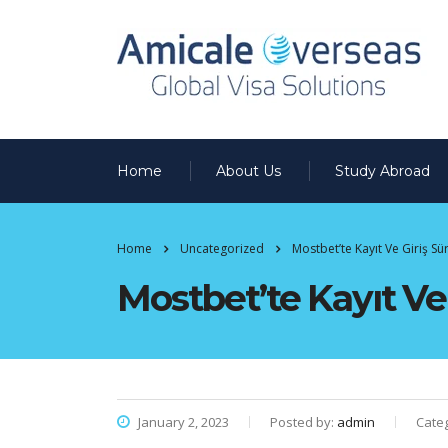
Home
About Us
Study Abroad
Home
Uncategorized
Mostbet’te Kayıt Ve Giriş Sü
Mostbet’te Kayıt Ve
January 2, 2023
Posted by:
admin
Cate