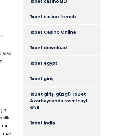
1xbet casino BD
1xbet casino french
1xbet Casino Online
in
1xbet download
olarak
t
1xbet egypt
1xbet giriş
1xBet giriş, güzgü 1 xBet
Azərbaycanda rəsmi sayt –
648
için
imlik
1xbet india
formu
turmak