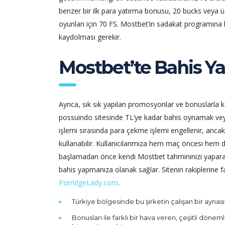
benzer bir ilk para yatırma bonusu, 20 bucks veya ü
oyunları için 70 FS. Mostbet’in sadakat programına
kaydolması gerekir.
Mostbet’te Bahis Ya
Ayrıca, sık sık yapılan promosyonlar ve bonuslarla kâ
possuindo sitesinde TL’ye kadar bahis oynamak vey
işlemi sırasında para çekme işlemi engellenir, a
kullanabilir. Kullanıcılarımıza hem maç öncesi hem 
başlamadan önce kendi Mostbet tahmininizi yaparak
bahis yapmanıza olanak sağlar. Sitenin rakiplerine far
PorridgeLady.com
.
Türkiye bölgesinde bu şirketin çalışan bir aynası
Bonusları ile farklı bir hava veren, çeşitli dön