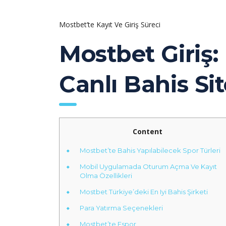
Mostbet’te Kayıt Ve Giriş Süreci
Mostbet Giriş:
Canlı Bahis Site
Content
Mostbet’te Bahis Yapılabilecek Spor Türleri
Mobil Uygulamada Oturum Açma Ve Kayıt
Olma Özellikleri
Mostbet Türkiye’deki En Iyi Bahis Şirketi
Para Yatırma Seçenekleri
Mostbet’te Espor