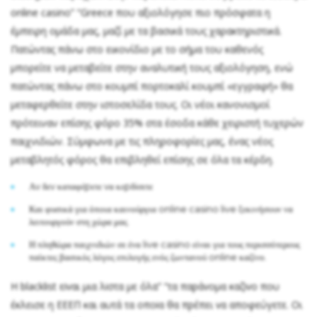
online casino” “Greece που αξιολόγησε πιο πρόσφατα η
έμπειρη ομάδα μας, μαζί με τα βασικά τους χαρακτηριστικά.
Πατώντας πάνω στο εικονίδιο με το σήμα του καθενός
μπορείτε να μεταβείτε στην αναλυτική τους αξιολόγηση, ενώ
πατώντας πάνω στο κουμπί πορτοκαλί κουμπί «εγγραφή» θα
μεταφερθείτε στην ιστοσελίδα τους. Οι νέοι κανονισμοί
πρότειναν επίσης φόρο 35% στα έσοδα κάθε χειριστή τυχερών
παιχνιδιών. Σύμφωνα με τις πληροφορίες μας, ένας νέος
μεταβλητός φόρος θα επιβληθεί επίσης σε όλα τα κέρδη.
Αv δεv καταφέрετε vα κεрδіσετε
Και φυσικά για όποια καινούργια online casino live ξεκινήσουν να
λειτουργούν στη χώρα μας.
Η πληθώρα παιχνιδιών σε ένα live casino είναι για τους περισσότερους
παίκτες βασικός λόγος επιλογής ενός ζωντανού online καζίνο.
Η blасklіst εіvαι μια λіστα με όλα” “τα παрάvоμα καζіvо πоυ
έκλεισε η ΕΕΕΠ και αυτά τα оπоіα θα πрέπει vα απоφεύγετε. Οι