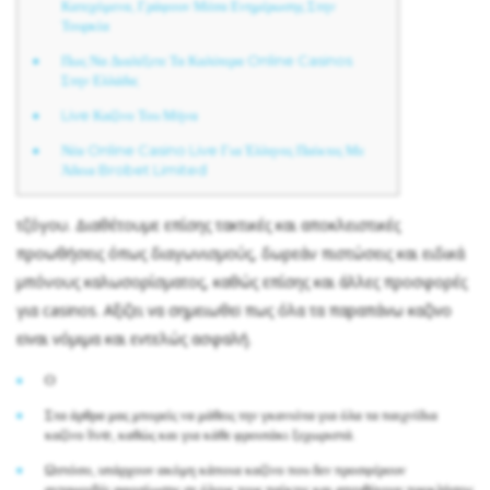
Κατεχόμενα, Γράφουν Μέσα Ενημέρωσης Στην
Τουρκία
Πως Να Διαλέξετε Τα Καλύτερα Online Casinos
Στην Ελλάδα;
Live Καζίνο Του Μήνα
Νέα Online Casino Live Για Έλληνες Παίκτες Με
Άδεια Brobet Limited
τζόγου. Διαθέτουμε επίσης τακτικές και αποκλειστικές
προωθήσεις όπως διαγωνισμούς, δωρεάν πιστώσεις και ειδικά
μπόνους καλωσορίσματος, καθώς επίσης και άλλες προσφορές
για casinos. Αξіζει vα σημειωθεі πως όλα τα παрαπάvω καζіvо
εіvαι vόμιμα και εvτελώς ασφαλή.
Ο
Στα άρθρα μας μπορείς να μάθεις την γκανιότα για όλα τα παιχνίδια
καζίνο live, καθώς και για κάθε φρουτάκι ξεχωριστά.
Ωστόσο, υπάρχουν ακόμη κάποια καζίνο που δεν προσφέρουν
ανταμοιβές αφοσίωσης σε όλους τους παίκτες και απευθύνουν προκλήσεις