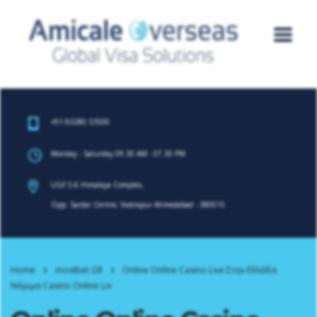
+91-93280 33500
Monday - Saturday 09.30 AM - 07.30 PM
UGF 5-6 Himalaya Complex,
Opp. Sardar Centre, Vastrapur Ahmedabad - 380015
Home
mostbet GR
Online Online Casino Live Στην Ελλάδα
Νόμιμα Casino Online Liv