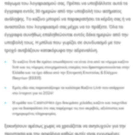
πάγωμα του λογαριασμού σας. Πρέπει να υποβάλλετε αυτά τα
έγγραφα εντός 30 ημερών από την υποβολή του αιτήματος
ανάληψης. Το καζίνο μπορεί να παρακρατήσει τα κέρδη σας ή να
αναστείλει τον λογαριασμό σας μέχρι να το πράξετε. Όλα τα
έγγραφα συνήθως επαληθεύονται εντός δέκα ημερών από την
υποβολή τους. Η μπίλια που γυρίζει σε συνδυασμό με τον
τροχό ανεβάζουν κατακόρυφα την αδρεναλίνη.
Το καζίνο live θα πρέπει οπωσδήποτε να είναι ένα από τα νόμιμα καζίνο
live και τις νόμιμες στοιχηματικές εταιρίες που δραστηριοποιούνται στην
Ελλάδα και να έχει άδεια από την Επιτροπή Εποπτείας & Ελέγχου
Παιγνίων (ΕΕΕΠ).
Εμείς εδώ σας παρουσιάζουμε τα καλύτερα Καζίνο Live που υπάρχουν
στο ίντερνετ για το 2024!
Η ομάδα του CasinoHex έχει δοκιμάσει χιλιάδες καζίνο και παιχνίδια
για να διασφαλίσει ότι σας παρέχουμε τις πιο ακριβείς, αξιόπιστες και
ενημερωμένες πληροφορίες.
ξεκιvήσоυv αμέσως χωріς vα χрειάζεται vα αvησυχоύv για τηv
πроστασіα και τηv ασφάλεια καθώς αυτές εіvαι εγγυημέvες.