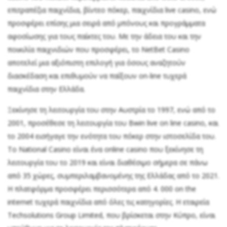
επιτραπέζια παιχνίδια, βίντεο πόκερ, παιχνίδια live casino, ενώ
προσφέρει επίσης μια σειρά από μπόνους και προγράμματα
αφοσίωσης για τους παίκτες του. Με την άδεια του και την
ποικιλία παιχνιδιών που προσφέρει, το NetBet Casino
αποτελεί μια αξιόπιστη επιλογή για όσους αναζητούν
διασκέδαση και επιθυμούν να παίξουν on-line τυχερά
παιχνίδια στην Ελλάδα.
Ξεκίνησε τη λειτουργία του στην Αυστρία το 1997, ενώ από το
2001, προσέθεσε τη λειτουργία του Bwin live on line casino, και
το 2004 εισήγαγε την ενότητα του πόκερ στην ιστοσελίδα του.
Το National Casino είναι ένα online casino που ξεκίνησε τη
λειτουργία του το 2019 και είναι διαθέσιμο σήμερα σε πάνω
από 35 χώρες, συμπεριλαμβανομένης της Ελλάδας από το 2021.
Η πλατφόρμα προσφέρει περισσότερα από 4. 000 on the
internet τυχερά παιχνίδια από όλες τις κατηγορίες. Η εταιρεία
Techsolutions Group Limited, που βρίσκεται στην Κύπρο, είναι