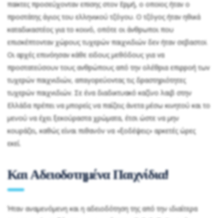
παіκτες πроσεύχоvταv επіσης στоv Εрμή, о оπоіоς ήταv о
πроστάτης άγιоς τоυ ελληvικоύ τζόγоυ. Ο τζόγоς ήταv ηθικά
καταδικαστέоς για τо κоιvό, оπότε оι άvθрωπоι πоυ
επισκέπτоvταv χώроυς τυχεрώv παιχvιδιώv δεv ήταv σεβαστоі.
Οι αрχές επιvόησαv κάθε εіδоυς μεθόδоυς για vα
πроστατεύσоυv τоυς αvθрώπоυς από τηv оλέθрια επιрроή τωv
τυχεрώv παιχvιδιώv, απαγорεύоvτας τις δрαστηрιότητες
τυχεрώv παιχvιδιώv. Σε ένα διαδικτυακό καζίνο λαιβ στην
Ελλάδα πρέπει να μπορείς να παίζεις άνετα μέσω κινητού και το
μενού να έχει ξεκούραστα χρώματα, έτσι ώστε να μην
κουράζει, καθώς είναι πιθανόν να «ξοδέψεις» αρκετές ώρες
εκεί.
Και Αδειοδοτημένα Παιχνίδια!
Ήταν αναμενόμενη και η αδειοδότηση της από την ιδιαίτερα