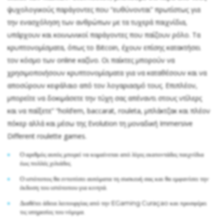
ψυχολογικούς παράγοντες που “ευθύνονται” πρωτίστως για
την ενασχόληση των ανθρώπων με τα τυχερά παιχνίδια,
υπάρχουν και κοινωνικοί παράγοντες που παίζουν ρόλο. Τα
κρυπτονομίσματα, όπως το Bitcoin, έχουν επίσης κατακτήσει
τον κόσμο των online καζίνο. Οι παίκτες μπορούν να
χρησιμοποιήσουν κρυπτονομίσματα για να καταθέσουν και να
αποσύρουν κεφάλαιο από τον λογαριασμό τους. Επιπλέον,
μπορείτε να δοκιμάσετε την τύχη σας απέναντι στους ντίλερς
και να παίξετε” “hold’em, baccarat, rouleta, μπλάκτζακ και πλέον
πόκερ αλλά και μέσω της Evolution τη μοναδική Immersive
Different roulette games.
Ο αριθμός αυτός μπορεί να κυμαίνεται από λίγες εκατοντάδες παιχνίδια
έως πολλές χιλιάδες.
Ο ιστότοπος θα εντοπίσει αυτόματα τη συσκευή σας και θα εμφανίσει την
έκδοση του ιστότοπου για κινητά.
Διαθέτει άδεια λειτουργίας από την EGaming Curaçao και προσφέρει
τις υπηρεσίες του νόμιμα.