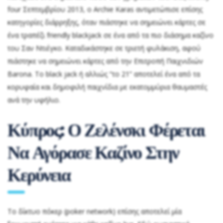
four Σεπτεμβρίου 2013, ο Archie Karas αντιμετώπισε επίσης
κατηγορίες διάρρηξης, όταν πιάστηκε να σημειώνει κάρτες σε
ένα τραπέζι friendly blackjack σε ένα από τα πιο διάσημα καζίνο
του Σαν Ντιέγκο. Καταδικάστηκε σε τριετή φυλάκιση, αφού
πιάστηκε να σημειώνει κάρτες από την Επιτροπή Παιχνιδιών
Barona. Το black jack ή αλλιώς “το 21” αποτελεί ένα από τα
κορυφαία και δημοφιλή παιχνίδια με εκατομμύρια θαυμαστές
ανά την υφήλιο.
Κύπρος: Ο Ζελένσκι Φέρεται
Να Αγόρασε Καζίνο Στην
Κερύνεια
Το δίκτυο πόκερ (poker network) επίσης αποτελεί μία