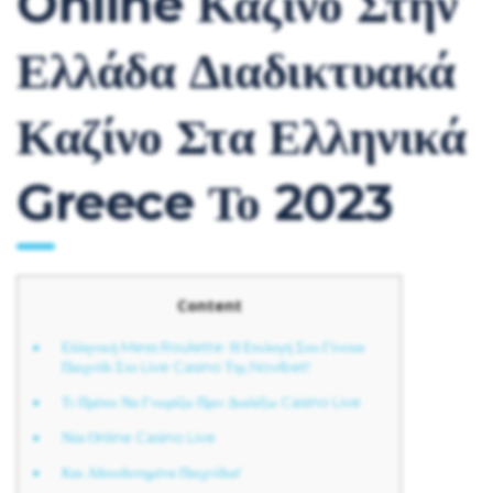
Online Καζίνο Στην
Ελλάδα Διαδικτυακά
Καζίνο Στα Ελληνικά
Greece Το 2023
Content
Ελληνική Mess Roulette: Η Επιλογή Σου Γίνεται
Παιχνίδι Στο Live Casino Της Novibet!
Τι Πρέπει Να Γνωρίζω Πριν Διαλέξω Casino Live
Νέα Οnline Casino Live
Και Αδειοδοτημένα Παιχνίδια!