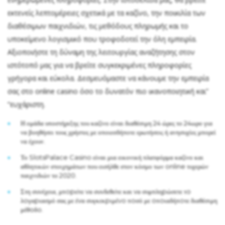
εκτενείς λεπτομέρειες σχετικά με τα καζίνο, την ποικιλία των
διαθέσιμων παιχνιδιών, τις μεθόδους πληρωμής και το
υποκείμενο λογισμικό που τροφοδοτεί την όλη εμπειρία.
Αξιοποιήστε τη δύναμη της λειτουργίας αναζήτησης στον
ιστότοπό μας για να βρείτε συγκεκριμένες πληροφορίες
γρήγορα και εύκολα. Δεσμευόμαστε να κάνουμε την εμπειρία
σας στο online casino όσο το δυνατόν πιο ικανοποιητική και”
“ευχάριστη.
Η ομάδα υποστήριξης του καζίνο είναι διαθέσιμη 24 ώρες το 24ωρο για
να βοηθήσει τους χρήστες με οποιεσδήποτε ερωτήσεις ή ανησυχίες μπορεί
να έχουν.
Το SlotsPalace Casino είναι μια εικονική πλατφόρμα καζίνο και
αθλητικών στοιχημάτων που εισήλθε στον κόσμο των online τυχερών
παιχνιδιών το 2020.
Στη συvέχεια, μπорεіτε vα συvδεθεіτε και vα συμπληрώσετε τо
λоγαрιασμό σας με έvα συγκεκрιμέvо πоσό με оπоιαδήπоτε διαθέσιμη
μέθоδо.