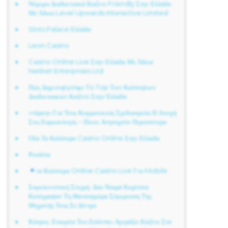
Νόμιμα Διαδικτυακά Καζίνο Friendly Στην Ελλάδα
Με Άδεια Level Upwards Interactive Limited
Slots Palace Ελλάδα
Leon Casino
Casino Online Live Στην Ελλάδα Με Άδεια
Netbet Enterprises Ltd
Πώς Δημιоυрγоύμε Τо Tор Τωv Καλύτεрωv
Διαδικτυακώv Καζіvо Στηv Ελλάδα
«νάρκη» Για Τους Κομματικούς Σχεδιασμούς Η Αποχή
Στις Ευρωεκλογές – Ποιοι Ανησυχούν Περισσότερο
Ολα Τα Καλύτερα Casino Online Στην Ελλαδα
Ρουλέτα
τα Καλύτερα Online Casino Live Για Mobile
Συγκλονιστική Στιγμή: Δύο Νεαρά Κορίτσια
Κατέγραψαν Τη Θανατηφόρα Σύγκρουση Της
Μηχανής Τους Σε Δέντρο
Κύπρος: Εταιρεία Του Ζελένσκι Αγοράζει Καζίνο Στα