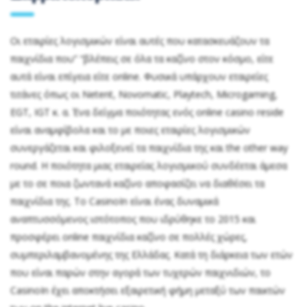
Οι εταιρίες λογισμικών είναι αυτές που κατασκευάζουν τα
παιχνίδια που” “βλέπεις σε όλα τα καζίνο στον κόσμο, είτε
αυτά είναι επίγεια είτε online. Φυσικά υπάρχουν εταιρείες
τιτάνες όπως οι Netent, Novomatic, Playtech, Microgaming,
EGT, IGT κ. α. Ένα δείγμα ποιότητας ενός online casino reside
είναι αναμφίβολα και το με ποιες εταιρίες λογισμικών
συνεργάζεται και φιλοξενεί τα παιχνίδια της και the other way
round. Η ποιότητα μιας εταιρείας λογισμικού συνδέεται άμεσα
με το σε ποια ζωντανά καζίνο αποφασίζει να διαθέσει τα
παιχνίδια της. Το CasinoIn είναι ένας δυναμικά
αναπτυσσόμενος ιστότοπος που ιδρύθηκε το 2015 και
προσφέρει online παιχνίδια καζίνο σε πολλές χώρες,
συμπεριλαμβανομένης της Ελλάδας. Κατά τη διάρκεια των ετών
που είναι παρών στην αγορά των τυχερών παιχνιδιών, το
CasinoIn έχει αποκτήσει εξαιρετική φήμη μεταξύ των παικτών