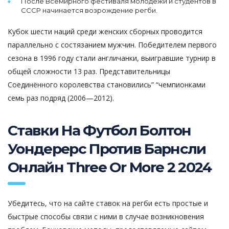
После Всемирного фестиваля молодёжи и студентов в
СССР начинается возрождение регби.
Кубок шести наций среди женских сборных проводится
параллельно с состязанием мужчин. Победителем первого
сезона в 1996 году стали англичанки, выигравшие турнир в
общей сложности 13 раз. Представительницы
Соединённого королевства становились” “чемпионками
семь раз подряд (2006—2012).
Ставки На Футбол Болтон
Уондерерс Против Барнсли
Онлайн Three Or More 2 2024
Убедитесь, что на сайте ставок на регби есть простые и
быстрые способы связи с ними в случае возникновения