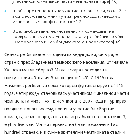
участником финальной части чемпионата мира[146].
Чтобы претендовать на участие в этой акции, создайте
экспресс-ставку минимум из трех исходов, каждый с
минимальным коэффициентом 1. 2.
В Великобритании единственными командами, не
прекратившими выступления, стали регбийные клубы
Оксфордского и Кембриджского университетов[82].
Сейчас регби является одним из ведущих видов в ряде
стран с преобладанием темнокожего населения. В” “начале
XXI века матчи сборной Мадагаскара проходили в
присутствии 45 тысяч болельщиков[145]. С 1999 года
Намибия, регбийный союз которой функционирует с 1915
года, четырежды становилась участником финальной части
чемпионата мира[146]. В чемпионате 2007 года и турнирах,
предшествовавших ему, приняли участие 94 сборные
команды, а число проданных на игры билетов составило 3,
eighty-five млн. Матчи первенства были показаны в two
hundred странах, и в сумме зрителями чемпионата стали 4,