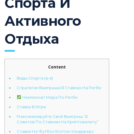
Спорта И
Активного
Отдыха
Content
Виды Спорта (а-я)
Стратегии Выигрыша В Ставках На Регби
Чемпионат Мира По Регби
Ставки В Игре
Максимизируйте Свой Выигрыш: 12
Советов По Ставкам На Криптовалюту”
Ставки На Футбол Болтон Уондерерс