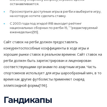
останавливается.
Просмотрите доступные игры в регби и выберите игру,
на которую хотите сделать ставку.
С 2003 года под эгидой IRB выходит рейтинг
национальных сборных по регби-15, ” “редактируемый
еженедельно[95].
Сайт ставок на регби должен предоставлять
конкурентоспособные коэффициенты в ходе игры и
хорошие рынки ставок в реальном времени. Сайт ставок на
регби должен быть зарегистрирован и лицензирован
соответствующими органами по азартным играм. Часть
спортсменов использует для игры шарообразный мяч, в то
время как другие футболисты применяют снаряд
эллипсоидной формы[196].
Гандикапы