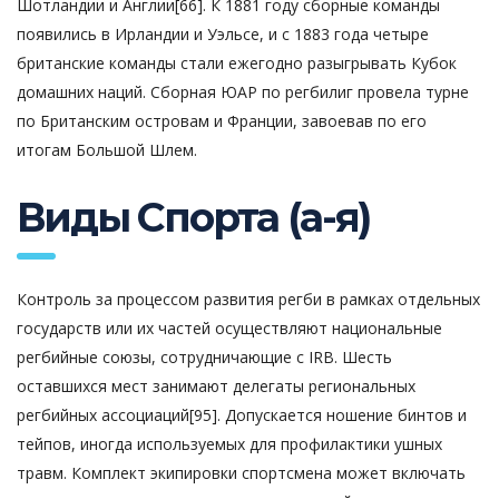
Шотландии и Англии[66]. К 1881 году сборные команды
появились в Ирландии и Уэльсе, и с 1883 года четыре
британские команды стали ежегодно разыгрывать Кубок
домашних наций. Сборная ЮАР по регбилиг провела турне
по Британским островам и Франции, завоевав по его
итогам Большой Шлем.
Виды Спорта (а-я)
Контроль за процессом развития регби в рамках отдельных
государств или их частей осуществляют национальные
регбийные союзы, сотрудничающие с IRB. Шесть
оставшихся мест занимают делегаты региональных
регбийных ассоциаций[95]. Допускается ношение бинтов и
тейпов, иногда используемых для профилактики ушных
травм. Комплект экипировки спортсмена может включать