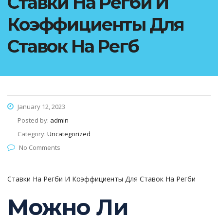
Ставки На Регби И
Коэффициенты Для
Ставок На Регб
January 12, 2023
Posted by:
admin
Category:
Uncategorized
No Comments
Ставки На Регби И Коэффициенты Для Ставок На Регби
Можно Ли