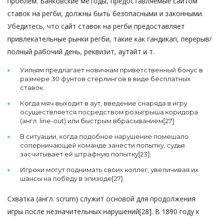
проблем. Банковские методы, предоставляемые сайтом
ставок на регби, должны быть безопасными и законными.
Убедитесь, что сайт ставок на регби предоставляет
привлекательные рынки регби, такие как гандикап, перерыв/
полный рабочий день, реквизит, аутайт и т.
Уильям предлагает новичкам приветственный бонус в
размере 30 фунтов стерлингов в виде бесплатных
ставок.
Когда мяч выходит в аут, введение снаряда в игру
осуществляется посредством розыгрыша коридора
(англ. line-out) или быстрым вбрасыванием[27].
В ситуации, когда подобное нарушение помешало
соперничающей команде занести попытку, судья
засчитывает ей штрафную попытку[23].
Игроки могут поднимать своих коллег, увеличивая их
шансы на победу в эпизоде[27].
Схватка (англ. scrum) служит основой для продолжения
игры после незначительных нарушений[28]. В 1890 году к