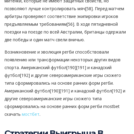
митенки, которые не имеют защитных свойств, но
позволяют лучше контролировать мяч[58]. Перед матчем
арбитры проверяют соответствие экипировки игроков
предъявляемым требованиям[56]. В ходе пятидневной
поездки на поезде по всей Австралии, британцы одержали
две победы и один матч свели вничью.
Возникновение и эволюция регби способствовали
появлению или трансформации некоторых других видов
спорта. Американский футбол[190][191] и канадский
футбол[192] и другие североамериканские игры схожего
типа сформировались на основе ранних форм регби.
Американский футбол[190][191] и канадский футбол[192] и
другие североамериканские игры схожего типа
сформировались на основе ранних форм регби mostbet
скачать
мостбет
.
Стратегии Выигрыша В