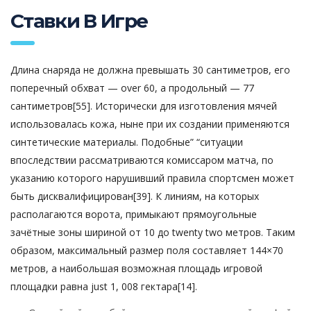
Ставки В Игре
Длина снаряда не должна превышать 30 сантиметров, его
поперечный обхват — over 60, а продольный — 77
сантиметров[55]. Исторически для изготовления мячей
использовалась кожа, ныне при их создании применяются
синтетические материалы. Подобные” “ситуации
впоследствии рассматриваются комиссаром матча, по
указанию которого нарушивший правила спортсмен может
быть дисквалифицирован[39]. К линиям, на которых
располагаются ворота, примыкают прямоугольные
зачётные зоны шириной от 10 до twenty two метров. Таким
образом, максимальный размер поля составляет 144×70
метров, а наибольшая возможная площадь игровой
площадки равна just 1, 008 гектара[14].