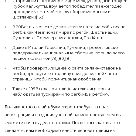
Старейший в регбийном мире международный трофей,
Кубок Калькутты, вручается победителям ежегодно
проводимых матчей между сборными Англии и
Шотландии[133].
В 20Bet вы можете делать ставки на такие события по
регби, как Чемпионат мира по регби, Шесть наций,
Суперлига, Премьер-лига Англии, Pro 14. и т.
Даже в Италии, Германии, Румынии, продолживших
поддерживать национальные сборные, прошло всего
несколько матчей[79][80][81].
Чтобы проверить лицензию сайта онлайн-ставок на
регби, прокрутите страницу вниз до нижней части
страницы, чтобы получить знак одобрения.
Также с 1998 года зрители Азиатских игр могли
наблюдать за турнирами по регби-15 и регби-7.
Большинство онлайн-букмекеров требуют от вас
регистрации и создания учетной записи, прежде чем вы
сможете начать делать ставки. После того, как вы это
сделаете, вам необходимо внести депозит одним из