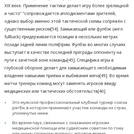
XIX веке. Применение тактики делает игру более зрелищной
и часто” “сопровождается аплодисментами зрителей,
однако выбор именно этой тактической схемы сопряжён с
существенным риском[54]. Замыкающий или фулбэк (англ.
fullback) придерживается позиции в нескольких метрах
позади задней линии поля[прим. Фулбэк во многих случаях
выступает в качестве последней преграды оппоненту на
пути к зачётной зоне команды[45]. Специфика игры в
глубокой обороне делает для замыкающего необходимым
владение навыками приёма и выбивания мяча[49]. Во время
матча тренеры команд могут заменять игроков ввиду
медицинских или тактических обстоятельств[40].
Это мужской профессиональный клубный турнир союза
регби, в котором принимают участие команды из стран,
упомянутых ниже.
Во время пауз, связанных с оказанием игрокам
медицинской помощи или судейским советом по тому
или иному спорному вопросу, игровое время