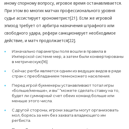
иному спорному вопросу, игровое время останавливается.
При этом во многих матчах профессионального уровня
судье ассистирует хронометрист[21]. Если же игровой
эпизод требует от арбитра назначения штрафного или
свободного удара, рефери санкционирует необходимое
действие, и матч продолжается[22].
Изначально параметры поля вошли в правила в
Имперской системе мер, а затем были конвертированы
в метрическую[16].
Сейчас регби является одним из ведущих видов в ряде
стран с преобладанием темнокожего населения.
Перед игрой букмекеры устанавливают тотал игры
«больше/меньше», и вы” “можете сделать ставку на то,
будет ли суммарный счет обеих команд больше или
меньше этого числа.
С другой стороны, игроки защиты могут организовать
мол, борясь за мяч без захвата владеющего им
регбиста.