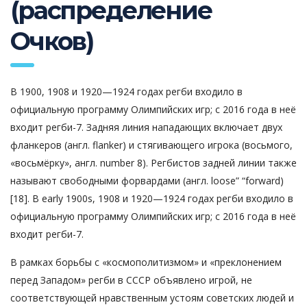
(распределение
Очков)
В 1900, 1908 и 1920—1924 годах регби входило в
официальную программу Олимпийских игр; с 2016 года в неё
входит регби-7. Задняя линия нападающих включает двух
фланкеров (англ. flanker) и стягивающего игрока (восьмого,
«восьмёрку», англ. number 8). Регбистов задней линии также
называют свободными форвардами (англ. loose” “forward)
[18]. В early 1900s, 1908 и 1920—1924 годах регби входило в
официальную программу Олимпийских игр; с 2016 года в неё
входит регби-7.
В рамках борьбы с «космополитизмом» и «преклонением
перед Западом» регби в СССР объявлено игрой, не
соответствующей нравственным устоям советских людей и