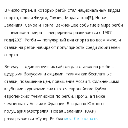
В число стран, в которых регби стал национальным видом
спорта, вошли Фиджи, Грузия, Мадагаскар[5], Новая
Зеландия, Самоа и Тонга. Важнейшее событие в мире регби
— чемпионат мира — непрерывно развивается с 1987
года[202]. Регби — популярный вид спорта во всем мире, и
ставки на регби набирают популярность среди любителей
спорта.
Betway — один из лучших сайтов для ставок на регби с
щедрыми бонусами и акциями, такими как бесплатные
ставки, повышение цен, повышение Accaи т. Сильнейшими
клубными турнирами считаются европейские Кубок
европейских” “чемпионов по регби, Про12, а также
чемпионаты Англии и Франции. В странах Южного
полушария (Австралия, Новая Зеландия, ЮАР)
разыгрывается «Супер Регби»
мостбет скачать
.