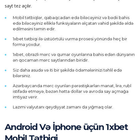
sayt tez açılır.
Mobil tətbiqlər, qabaqcadan edə biləcəyiniz və bədii bahis
edə biləcəyiniz elliklə funksiyaların əlçatan vahid şəkildə əldə
edilməsini təmin edir.
1xbet tətbiqi ilə üstüörtülü vurma prosesi yönündə heç bir
forma yoxdur.
1xbet, obrazli mərc və qumar oyunlarına bahis edən dünyanın
ən qocaman mərc saytlarından biridir.
Siz daha asudə və iti bir şəkildə ödəmələrinizi təhlil edə
bilərsiniz.
Azərbaycanda mərc oyunları pərəstişkarları manat, lirə, rubl
istifadə etməyə, bəzən hətta dollar və avroda say açmağa
imtiyaz verir.
Lazımi valyutanı qeydiyyat zamanı da yığmaq olar.
Android Və İphone üçün 1xbet
Mobil Tətbiqi