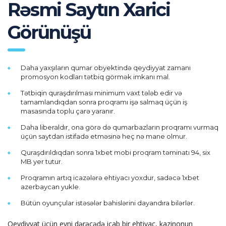
Rəsmi Saytın Xarici
Görünüşü
Daha yaxşıların qumar obyektində qeydiyyat zamanı
promosyon kodları tətbiq görmək imkanı mal.
Tətbiqin quraşdırılması minimum vaxt tələb edir və
tamamlandıqdan sonra proqramı işə salmaq üçün iş
masasında toplu çarə yaranır.
Daha liberaldır, ona görə də qumarbazların proqramı vurmaq
üçün saytdan istifadə etməsinə heç nə mane olmur.
Quraşdırıldıqdan sonra 1xbet mobi proqram təminatı 94, six
MB yer tutur.
Proqramın artıq icazələrə ehtiyacı yoxdur, sadəcə 1xbet
azerbaycan yukle.
Bütün oyunçular istəsələr bahislərini dayandıra bilərlər.
Qeydiyyat üçün eyni dərəcədə icab bir ehtiyac, kazinonun