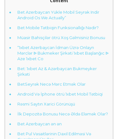
Content
Bet Azerbaycan Yükle Mobil Seyrək Indir
Android Os We Actually”
Bet Mobile Tətbiqin Funksionallığı Nədir?
Müasir Bahisçilər ötrü Xoş Gəlmisiniz Bonusu
“1xbet Azerbaycan İdman Üzrə Onlayn
Mərclər ᐉ Bukmeker Şirkəti 1xbet Başlanğıc ᐉ
Aze 1xbet Co
Bet: 1xbet Az & Аzərbаyсаn Bukmеykеr
Şirkəti
BetSeyrək Necə Mərc Etmək Olar
Android Və İphone ötrü 1xbet Mobil Tətbiqi
Rəsmi Saytın Xarici Görünüşü
İlk Depozitə Bonusu Necə Əldə Eləmək Olar?
Bet Azerbaycan ən ən
Bet Pul Vəsaitlərinin Daxil Edilməsi Və