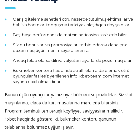
Qarışıq itələmə sənətləri ötrü nəzərdə tutulmuş ehtimallar və
bahisin həcmləri toqquşma tarixi yaxınlaşdıqca dəyişə bilər.
Baş-başa performans da matçın nəticəsinə təsir edə bilər.
Siz bu bonusları və promosiyaları tətbiq edərək daha çox
qazanmaq üçün mənimsəyə bilərsiniz.
Ancaq tələb olarsa dili və valyutanı ayarlarda pozulmaq olar.
Bukmeker kontoru haqqında ətraflı elan əldə eləmək ötrü
oyunçular fasiləsiz yenilənən info 1xbet-team.com internet
saytına daxil olmalıdırlar.
Bunun üçün oyunçular yalnız uyar bölməni seçməlidirlər. Siz slot
maşınlarına, eləcə də kart masalarına mərc edə bilərsiniz.
Proqram təminatı təmtəraqlı keyfiyyət səviyyəsinə malikdir.
1xbet haqqinda göstərdi ki, bukmeker kontoru qanunun
tələblərinə bölünməz uyğun işləyir.