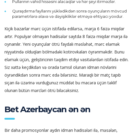
Pullarının vahid hissəsini alacaqlar və hər şeyi itirməzlər.
Quraşdırma fayllarını yüklədikdən sonra oyunçuların mövcud
parametrlərə əlavə və dəyişikliklər etməyə ehtiyacı yoxdur.
Kiçik bazarlar mərc üçün istifadə edilərsə, marja 6 faizə miqdar
artır. Populyar olmayan hadisələr saytda 8 faizə miqdar marja ilə
oynanılır. Yeni oyunçular ötrü faydalı məsləhət, mərc eləmək
niyyətində olduqları bölmədəki kotirovkaları öyrənməkdir. Bunu
eləmək üçün, geliştiricinin təqdim etdiyi vasitələrdən istifadə edin.
Siz xəttə keçdikdən və orada təmsil olunan idman növlərini
öyrəndikdən sonra mərc edə bilərsiniz. Maraqlı bir matç tapıb
siçan ilə üzərinə vurduğunuz müddət bu macəra üçün təklif
olunan bütün mərcləri ötrü biləcəksiniz.
Bet Azerbaycan ən ən
Bir daha promosyonlar aydın idman hadisələri ilə, məsələn,