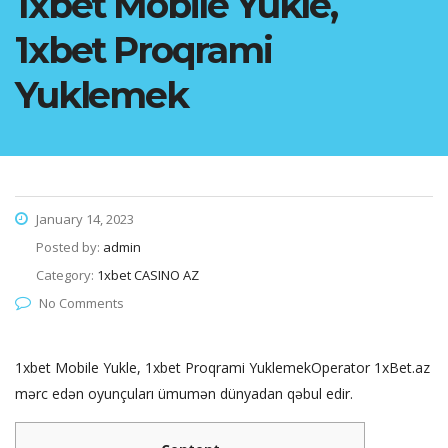
1xbet Mobile Yukle,
1xbet Proqrami
Yuklemek
January 14, 2023
Posted by:
admin
Category:
1xbet CASINO AZ
No Comments
1xbet Mobile Yukle, 1xbet Proqrami Yuklemek
Operator 1xBet.az
mərc edən oyunçuları ümumən dünyadan qəbul edir.