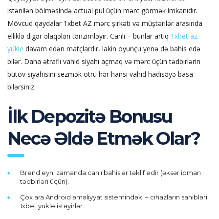
istənilən bölməsində actual pul üçün mərc görmək imkanıdır.
Mövcud qaydalar 1xbet AZ mərc şirkəti və müştərilər arasında
elliklə digər əlaqələri tənzimləyir. Canlı – bunlar artıq
1xbet az
yükle
davam edən matçlardır, lakin oyunçu yenə də bahis edə
bilər. Daha ətraflı vahid siyahı açmaq və mərc üçün tədbirlərin
bütöv siyahısını sezmək ötrü hər hansı vahid hadisəyə basa
bilərsiniz.
İlk Depozitə Bonusu
Necə Əldə Etmək Olar?
Brend eyni zamanda canlı bahislər təklif edir (əksər idman
tədbirləri üçün).
Çox ara Android əməliyyat sistemindəki – cihazların sahibləri
1xbet yukle istəyirlər.