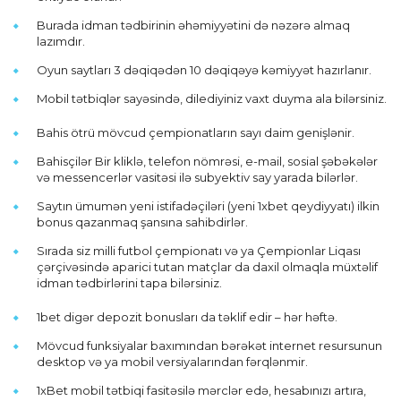
Burada idman tədbirinin əhəmiyyətini də nəzərə almaq
lazımdır.
Oyun saytları 3 dəqiqədən 10 dəqiqəyə kəmiyyət hazırlanır.
Mobil tətbiqlər sayəsində, dilediyiniz vaxt duyma ala bilərsiniz.
Bahis ötrü mövcud çempionatların sayı daim genişlənir.
Bahisçilər Bir kliklə, telefon nömrəsi, e-mail, sosial şəbəkələr
və messencerlər vasitəsi ilə subyektiv say yarada bilərlər.
Saytın ümumən yeni istifadəçiləri (yeni 1xbet qeydiyyatı) ilkin
bonus qazanmaq şansına sahibdirlər.
Sırada siz milli futbol çempionatı və ya Çempionlar Liqası
çərçivəsində aparici tutan matçlar da daxil olmaqla müxtəlif
idman tədbirlərini tapa bilərsiniz.
1bet digər depozit bonusları da təklif edir – hər həftə.
Mövcud funksiyalar baxımından bərəkət internet resursunun
desktop və ya mobil versiyalarından fərqlənmir.
1xBet mobil tətbiqi fasitəsilə mərclər edə, hesabınızı artıra,