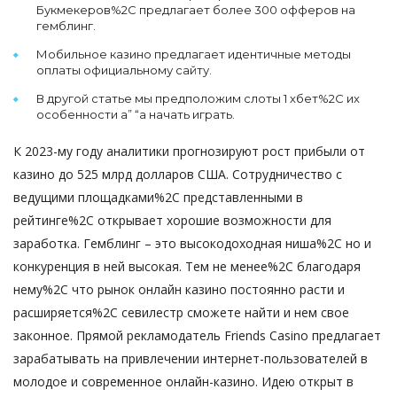
Букмекеров%2C предлагает более 300 офферов на
гемблинг.
Мобильное казино предлагает идентичные методы
оплаты официальному сайту.
В другой статье мы предположим слоты 1 хбет%2C их
особенности а” “а начать играть.
К 2023-му году аналитики прогнозируют рост прибыли от
казино до 525 млрд долларов США. Сотрудничество с
ведущими площадками%2C представленными в
рейтинге%2C открывает хорошие возможности для
заработка. Гемблинг – это высокодоходная ниша%2C но и
конкуренция в ней высокая. Тем не менее%2C благодаря
нему%2C что рынок онлайн казино постоянно расти и
расширяется%2C севилестр сможете найти и нем свое
законное. Прямой рекламодатель Friends Casino предлагает
зарабатывать на привлечении интернет-пользователей в
молодое и современное онлайн-казино. Идею открыт в