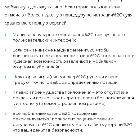
мобильную догадку казино. Некоторые пользователи
отмечают более недолгую процедуру регистрации%2C судя
сравнению с полную версией.
Меньше популярнее online casino%2C тем лучше его
пользовательский интерфейс.
Если сами никак не найду времени%2C чтобы
доигрывать в нее а реальном казино%2C только вас есть
чудесная возможность развлечься и мобильном
игорном клубе онлайн.
Некоторые игры (видеопокер%2C рулетки и напр. )
требуют точного выбора определенных позиций.
“Главной преимущества приложения – это отсутствие
рекламы и возможность крутить слоты без подключения
к интернету (в демонстрационном режиме).
Все мобильные казино%2C которые мы
рекомендуем%2C полностью лицензированы и
регулируются%2C однако вы можете быть уверены%2C
что ваши деньги в безопасности.