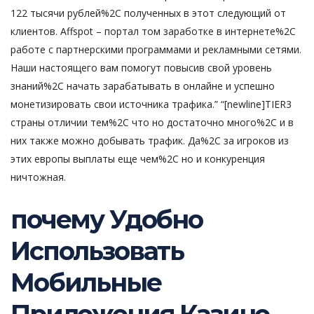
122 тысячи рублей%2C полученных в этот следующий от
клиентов. Affspot – портал том заработке в интернете%2C
работе с партнерскими программами и рекламными сетями.
Наши настоящего вам помогут повысив свой уровень
знаний%2C начать зарабатывать в онлайне и успешно
монетизировать свои источника трафика.” “[newline]TIER3
страны отличии тем%2C что но достаточно много%2C и в
них также можно добывать трафик. Да%2C за игроков из
этих европы выплаты еще чем%2C но и конкуренция
ничтожная.
почему Удобно
Использовать
Мобильные
Приложения Казино