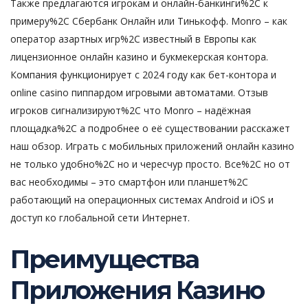
Также предлагаются игрокам и онлайн-банкинги%2C к
примеру%2C Сбербанк Онлайн или Тинькофф. Monro – как
оператор азартных игр%2C известный в Европы как
лицензионное онлайн казино и букмекерская контора.
Компания функционирует с 2024 году как бет-контора и
online casino пиппардом игровыми автоматами. Отзыв
игроков сигнализируют%2C что Monro – надёжная
площадка%2C а подробнее о её существовании расскажет
наш обзор. Играть с мобильных приложений онлайн казино
не только удобно%2C но и чересчур просто. Все%2C но от
вас необходимы – это смартфон или планшет%2C
работающий на операционных системах Android и iOS и
доступ ко глобальной сети Интернет.
Преимущества
Приложения Казино