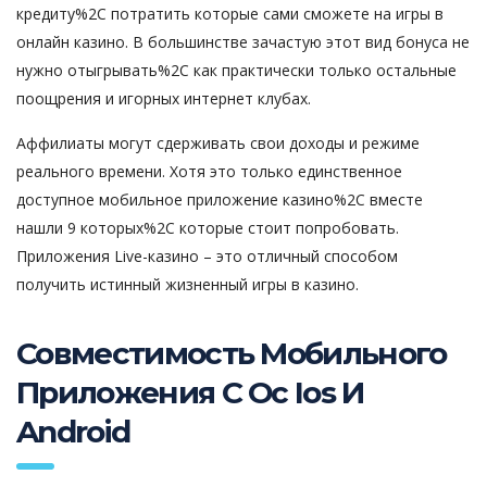
кредиту%2C потратить которые сами сможете на игры в
онлайн казино. В большинстве зачастую этот вид бонуса не
нужно отыгрывать%2C как практически только остальные
поощрения и игорных интернет клубах.
Аффилиаты могут сдерживать свои доходы и режиме
реального времени. Хотя это только единственное
доступное мобильное приложение казино%2C вместе
нашли 9 которых%2C которые стоит попробовать.
Приложения Live-казино – это отличный способом
получить истинный жизненный игры в казино.
Совместимость Мобильного
Приложения С Ос Ios И
Android