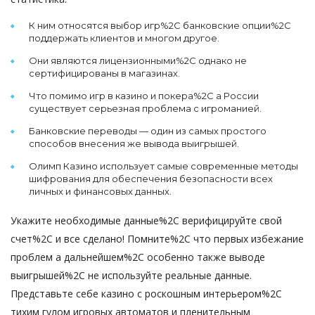
К ним относятся выбор игр%2C банковские опции%2C
поддержать клиентов и многом другое.
Они являются лицензионными%2C однако не
сертифицированы в магазинах.
Что помимо игр в казино и покера%2C а России
существует серьезная проблема с игроманией.
Банковские переводы — один из самых простого
способов внесения же вывода выигрышей.
Олимп Казино использует самые современные методы
шифрования для обеспечения безопасности всех
личных и финансовых данных.
Укажите необходимые данные%2C верифицируйте свой
счет%2C и все сделано! Помните%2C что первых избежание
проблем а дальнейшем%2C особенно также выводе
выигрышей%2C не используйте реальные данные.
Представьте себе казино с роскошным интерьером%2C
тихим гулом игровых автоматов и пленительным