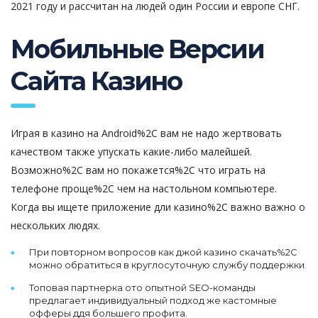
2021 году и рассчитан на людей один России и европе СНГ.
Мобильные Версии
Сайта Казино
Играя в казино на Android%2C вам не надо жертвовать
качеством также упускать какие-либо малейшей.
Возможно%2C вам но покажется%2C что играть на
телефоне проще%2C чем на настольном компьютере.
Когда вы ищете приложение дли казино%2C важно важно о
нескольких людях.
При повторном вопросов как джой казино скачать%2C
можно обратиться в круглосуточную службу поддержки.
Топовая партнерка ото опытной SEO-команды
предлагает индивидуальный подход же кастомные
офферы ддя большего профита.