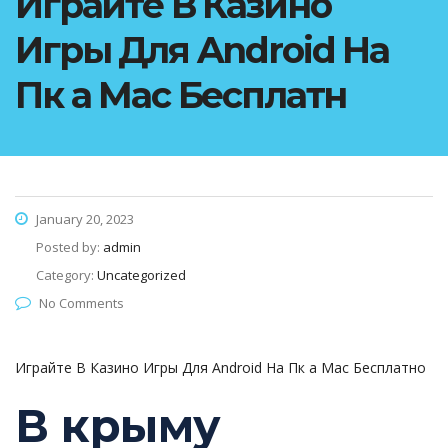
Играйте В Казино
Игры Для Android На
Пк а Mac Бесплатн
January 20, 2023
Posted by:
admin
Category:
Uncategorized
No Comments
Играйте В Казино Игры Для Android На Пк а Mac Бесплатно
В крыму