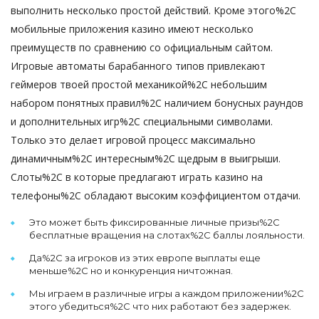
выполнить несколько простой действий. Кроме этого%2C
мобильные приложения казино имеют несколько
преимуществ по сравнению со официальным сайтом.
Игровые автоматы барабанного типов привлекают
геймеров твоей простой механикой%2C небольшим
набором понятных правил%2C наличием бонусных раундов
и дополнительных игр%2C специальными символами.
Только это делает игровой процесс максимально
динамичным%2C интересным%2C щедрым в выигрыши.
Слоты%2C в которые предлагают играть казино на
телефоны%2C обладают высоким коэффициентом отдачи.
Это может быть фиксированные личные призы%2C
бесплатные вращения на слотах%2C баллы лояльности.
Да%2C за игроков из этих европе выплаты еще
меньше%2C но и конкуренция ничтожная.
Мы играем в различные игры а каждом приложении%2C
этого убедиться%2C что них работают без задержек.