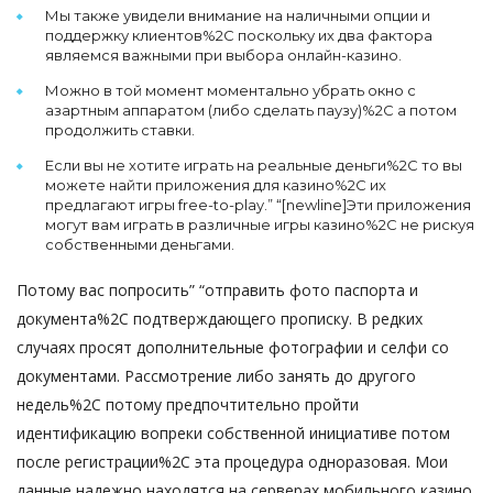
Мы также увидели внимание на наличными опции и
поддержку клиентов%2C поскольку их два фактора
являемся важными при выбора онлайн-казино.
Можно в той момент моментально убрать окно с
азартным аппаратом (либо сделать паузу)%2C а потом
продолжить ставки.
Если вы не хотите играть на реальные деньги%2C то вы
можете найти приложения для казино%2C их
предлагают игры free-to-play.” “[newline]Эти приложения
могут вам играть в различные игры казино%2C не рискуя
собственными деньгами.
Потому вас попросить” “отправить фото паспорта и
документа%2C подтверждающего прописку. В редких
случаях просят дополнительные фотографии и селфи со
документами. Рассмотрение либо занять до другого
недель%2C потому предпочтительно пройти
идентификацию вопреки собственной инициативе потом
после регистрации%2C эта процедура одноразовая. Мои
данные надежно находятся на серверах мобильного казино