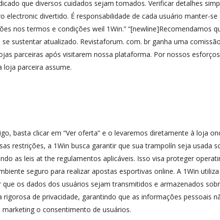
dicado que diversos cuidados sejam tomados. Verificar detalhes simp
 electronic divertido. É responsabilidade de cada usuário manter-se
ações nos termos e condições weil 1Win.” “[newline]Recomendamos q
a se sustentar atualizado. Revistaforum. com. br ganha uma comissã
jas parceiras após visitarem nossa plataforma. Por nossos esforços
loja parceira assume.
, basta clicar em “Ver oferta” e o levaremos diretamente à loja on
sas restrições, a 1Win busca garantir que sua trampolín seja usada 
do as leis at the regulamentos aplicáveis. Isso visa proteger operati
iente seguro para realizar apostas esportivas online. A 1Win utiliza
tir que os dados dos usuários sejam transmitidos e armazenados sob
 rigorosa de privacidade, garantindo que as informações pessoais n
 marketing o consentimento de usuários.