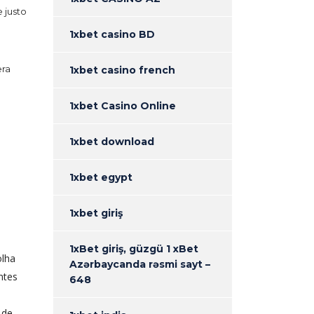
 justo
1xbet casino BD
era
1xbet casino french
1xbet Casino Online
1xbet download
1xbet egypt
1xbet giriş
1xBet giriş, güzgü 1 xBet
olha
Azərbaycanda rəsmi sayt –
ntes
648
é
 de