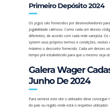
Primeiro Depósito 2024
Os jogos são fornecidos por desenvolvedores para s
jogabilidade calmoso. Como cada um desses código
diferentes, de acordo com cada rede varejista. O
system seus próprios termos e condições, nestes c
máximo o desconto fornecido. Cada um desses vouc
tempo pré-estabelecido para que u mesmo seja uti
Galera Wager Cadas
Junho De 2024
Para servirse este site o utilizador deve conseguir
do país ou região onde está o respetivo utilizado