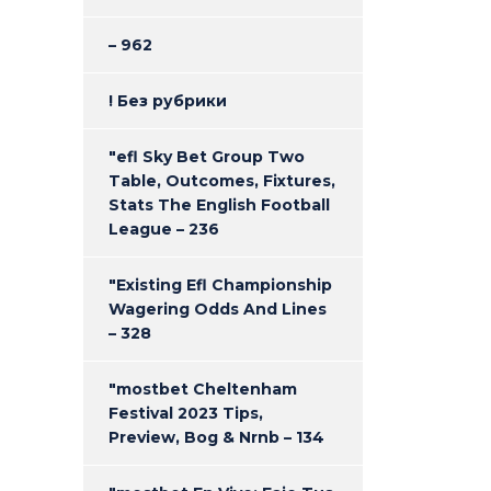
– 962
! Без рубрики
"efl Sky Bet Group Two
Table, Outcomes, Fixtures,
Stats The English Football
League – 236
"Existing Efl Championship
Wagering Odds And Lines
– 328
"mostbet Cheltenham
Festival 2023 Tips,
Preview, Bog & Nrnb – 134