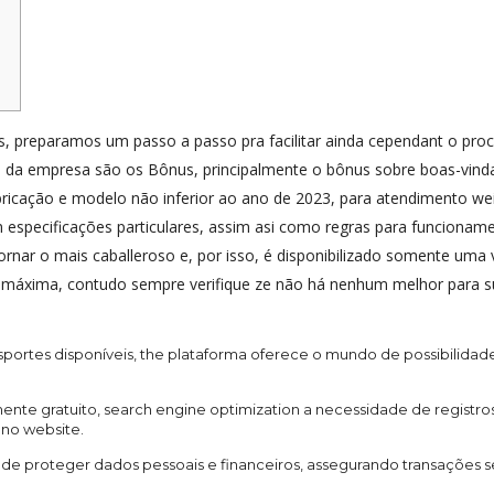
s, preparamos um passo a passo pra facilitar ainda cependant o pro
 da empresa são os Bônus, principalmente o bônus sobre boas-vind
bricação e modelo não inferior ao ano de 2023, para atendimento wei
êm especificações particulares, assim asi como regras para funcionam
ornar o mais caballeroso e, por isso, é disponibilizado somente uma 
 máxima, contudo sempre verifique ze não há nenhum melhor para s
ortes disponíveis, the plataforma oferece o mundo de possibilidad
nte gratuito, search engine optimization a necessidade de registro
 no website.
in de proteger dados pessoais e financeiros, assegurando transações s