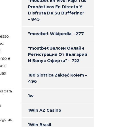
"mostbet En Vivo: Fajo Tus
Pronósticos En Directo Y
Disfruta De Su Buffering"
– 845
"mostbet Wikipedia – 277
cesso.
as.
"mostbet Залози Онлайн
l
Регистрация От България
ento e
И Бонус Оферти" – 722
vez
uas
180 Slottica Zakręć Kołem –
496
es para
1w
s
1Win AZ Casino
eguras.
1Win Brasil