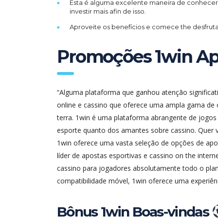
Esta é alguma excelente maneira de conhecer 
investir mais afin de isso.
Aproveite os benefícios e comece the desfrut
Promoções 1win Ap
“Alguma plataforma que ganhou atenção significat
online e cassino que oferece uma ampla gama de o
terra. 1win é uma plataforma abrangente de jogos 
esporte quanto dos amantes sobre cassino. Quer vo
1win oferece uma vasta seleção de opções de apos
líder de apostas esportivas e cassino on the int
cassino para jogadores absolutamente todo o plan
compatibilidade móvel, 1win oferece uma experiên
Bônus 1win Boas-vindas