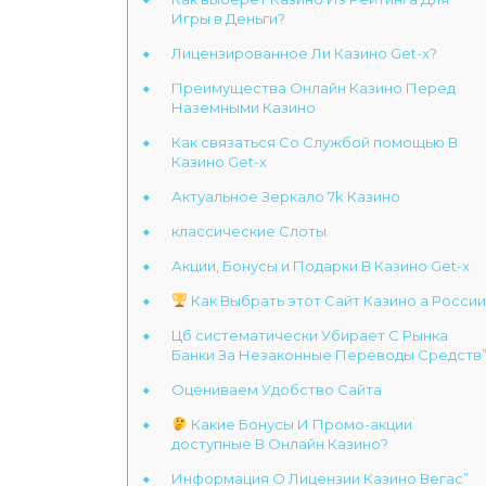
Игры в Деньги?
Лицензированное Ли Казино Get-x?
Преимущества Онлайн Казино Перед
Наземными Казино
Как связаться Со Службой помощью В
Казино Get-x
Актуальное Зеркало 7k Казино
классические Слоты
Акции, Бонусы и Подарки В Казино Get-x
Как Выбрать этот Сайт Казино а России
Цб систематически Убирает С Рынка
Банки За Незаконные Переводы Средств
Оцениваем Удобство Сайта
Какие Бонусы И Промо-акции
доступные В Онлайн Казино?
Информация О Лицензии Казино Вегас”