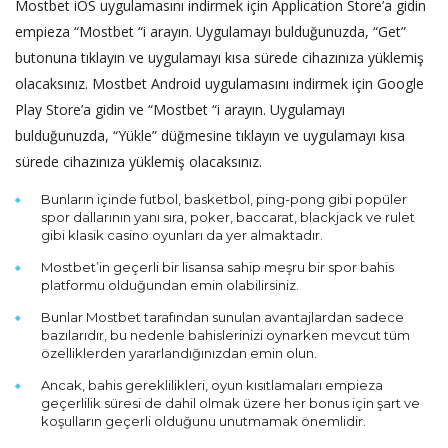
Mostbet iOS uygulamasını indirmek için Application Store’a gidin
empieza “Mostbet “i arayın. Uygulamayı bulduğunuzda, “Get”
butonuna tıklayın ve uygulamayı kısa sürede cihazınıza yüklemiş
olacaksınız. Mostbet Android uygulamasını indirmek için Google
Play Store’a gidin ve “Mostbet “i arayın. Uygulamayı
bulduğunuzda, “Yükle” düğmesine tıklayın ve uygulamayı kısa
sürede cihazınıza yüklemiş olacaksınız.
Bunların içinde futbol, basketbol, ping-pong gibi popüler
spor dallarının yanı sıra, poker, baccarat, blackjack ve rulet
gibi klasik casino oyunları da yer almaktadır.
Mostbet’in geçerli bir lisansa sahip meşru bir spor bahis
platformu olduğundan emin olabilirsiniz.
Bunlar Mostbet tarafından sunulan avantajlardan sadece
bazılarıdır, bu nedenle bahislerinizi oynarken mevcut tüm
özelliklerden yararlandığınızdan emin olun.
Ancak, bahis gereklilikleri, oyun kısıtlamaları empieza
geçerlilik süresi de dahil olmak üzere her bonus için şart ve
koşulların geçerli olduğunu unutmamak önemlidir.