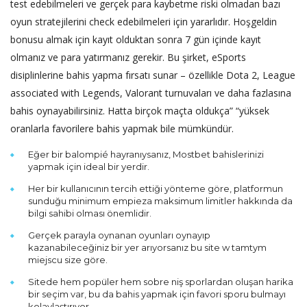
test edebilmeleri ve gerçek para kaybetme riski olmadan bazı
oyun stratejilerini check edebilmeleri için yararlıdır. Hoşgeldin
bonusu almak için kayıt olduktan sonra 7 gün içinde kayıt
olmanız ve para yatırmanız gerekir. Bu şirket, eSports
disiplinlerine bahis yapma fırsatı sunar – özellikle Dota 2, League
associated with Legends, Valorant turnuvaları ve daha fazlasına
bahis oynayabilirsiniz. Hatta birçok maçta oldukça” “yüksek
oranlarla favorilere bahis yapmak bile mümkündür.
Eğer bir balompié hayranıysanız, Mostbet bahislerinizi
yapmak için ideal bir yerdir.
Her bir kullanıcının tercih ettiği yönteme göre, platformun
sunduğu minimum empieza maksimum limitler hakkında da
bilgi sahibi olması önemlidir.
Gerçek parayla oynanan oyunları oynayıp
kazanabileceğiniz bir yer arıyorsanız bu site w tamtym
miejscu size göre.
Sitede hem popüler hem sobre niş sporlardan oluşan harika
bir seçim var, bu da bahis yapmak için favori sporu bulmayı
kolaylaştırıyor.