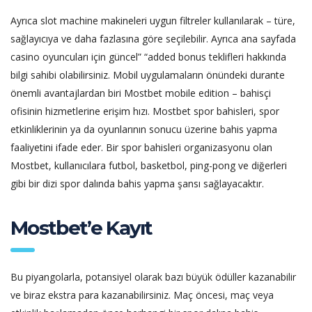
Ayrıca slot machine makineleri uygun filtreler kullanılarak – türe,
sağlayıcıya ve daha fazlasına göre seçilebilir. Ayrıca ana sayfada
casino oyuncuları için güncel” “added bonus teklifleri hakkında
bilgi sahibi olabilirsiniz. Mobil uygulamaların önündeki durante
önemli avantajlardan biri Mostbet mobile edition – bahisçi
ofisinin hizmetlerine erişim hızı. Mostbet spor bahisleri, spor
etkinliklerinin ya da oyunlarının sonucu üzerine bahis yapma
faaliyetini ifade eder. Bir spor bahisleri organizasyonu olan
Mostbet, kullanıcılara futbol, basketbol, ping-pong ve diğerleri
gibi bir dizi spor dalında bahis yapma şansı sağlayacaktır.
Mostbet’e Kayıt
Bu piyangolarla, potansiyel olarak bazı büyük ödüller kazanabilir
ve biraz ekstra para kazanabilirsiniz. Maç öncesi, maç veya