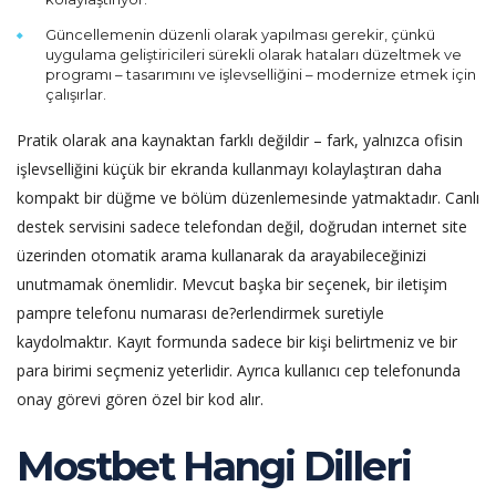
Güncellemenin düzenli olarak yapılması gerekir, çünkü
uygulama geliştiricileri sürekli olarak hataları düzeltmek ve
programı – tasarımını ve işlevselliğini – modernize etmek için
çalışırlar.
Pratik olarak ana kaynaktan farklı değildir – fark, yalnızca ofisin
işlevselliğini küçük bir ekranda kullanmayı kolaylaştıran daha
kompakt bir düğme ve bölüm düzenlemesinde yatmaktadır. Canlı
destek servisini sadece telefondan değil, doğrudan internet site
üzerinden otomatik arama kullanarak da arayabileceğinizi
unutmamak önemlidir. Mevcut başka bir seçenek, bir iletişim
pampre telefonu numarası de?erlendirmek suretiyle
kaydolmaktır. Kayıt formunda sadece bir kişi belirtmeniz ve bir
para birimi seçmeniz yeterlidir. Ayrıca kullanıcı cep telefonunda
onay görevi gören özel bir kod alır.
Mostbet Hangi Dilleri