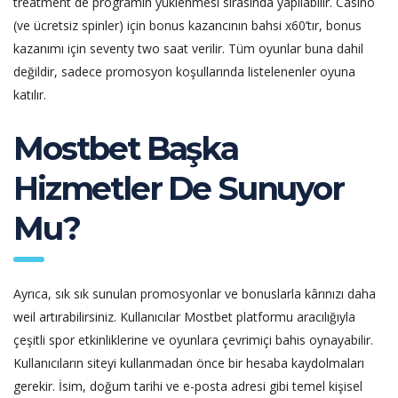
treatment de programın yüklenmesi sırasında yapılabilir. Casino
(ve ücretsiz spinler) için bonus kazancının bahsi x60’tır, bonus
kazanımı için seventy two saat verilir. Tüm oyunlar buna dahil
değildir, sadece promosyon koşullarında listelenenler oyuna
katılır.
Mostbet Başka
Hizmetler De Sunuyor
Mu?
Ayrıca, sık sık sunulan promosyonlar ve bonuslarla kârınızı daha
weil artırabilirsiniz. Kullanıcılar Mostbet platformu aracılığıyla
çeşitli spor etkinliklerine ve oyunlara çevrimiçi bahis oynayabilir.
Kullanıcıların siteyi kullanmadan önce bir hesaba kaydolmaları
gerekir. İsim, doğum tarihi ve e-posta adresi gibi temel kişisel