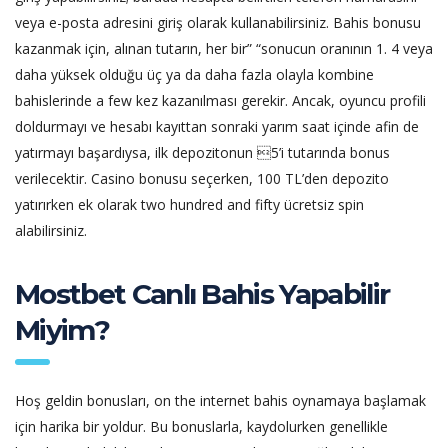
veya e-posta adresini giriş olarak kullanabilirsiniz. Bahis bonusu
kazanmak için, alınan tutarın, her bir” “sonucun oranının 1. 4 veya
daha yüksek olduğu üç ya da daha fazla olayla kombine
bahislerinde a few kez kazanılması gerekir. Ancak, oyuncu profili
doldurmayı ve hesabı kayıttan sonraki yarım saat içinde afin de
yatırmayı başardıysa, ilk depozitonun 5’i tutarında bonus
verilecektir. Casino bonusu seçerken, 100 TL’den depozito
yatırırken ek olarak two hundred and fifty ücretsiz spin
alabilirsiniz.
Mostbet Canlı Bahis Yapabilir
Miyim?
Hoş geldin bonusları, on the internet bahis oynamaya başlamak
için harika bir yoldur. Bu bonuslarla, kaydolurken genellikle