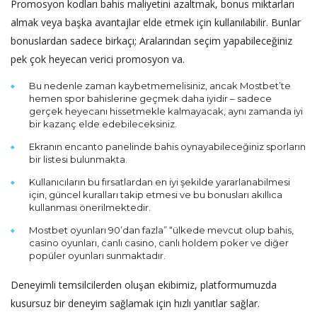
Promosyon kodları bahis maliyetini azaltmak, bonus miktarları
almak veya başka avantajlar elde etmek için kullanılabilir. Bunlar
bonuslardan sadece birkaçı; Aralarından seçim yapabileceğiniz
pek çok heyecan verici promosyon va.
Bu nedenle zaman kaybetmemelisiniz, ancak Mostbet’te
hemen spor bahislerine geçmek daha iyidir – sadece
gerçek heyecanı hissetmekle kalmayacak, aynı zamanda iyi
bir kazanç elde edebileceksiniz.
Ekranın encanto panelinde bahis oynayabileceğiniz sporların
bir listesi bulunmakta.
Kullanıcıların bu fırsatlardan en iyi şekilde yararlanabilmesi
için, güncel kuralları takip etmesi ve bu bonusları akıllıca
kullanması önerilmektedir.
Mostbet oyunları 90’dan fazla” “ülkede mevcut olup bahis,
casino oyunları, canlı casino, canlı holdem poker ve diğer
popüler oyunları sunmaktadır.
Deneyimli temsilcilerden oluşan ekibimiz, platformumuzda
kusursuz bir deneyim sağlamak için hızlı yanıtlar sağlar.