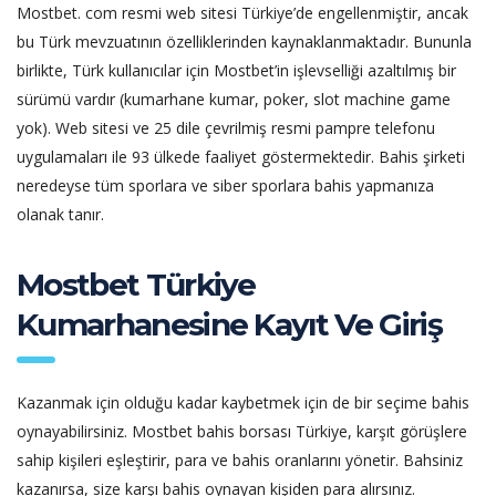
Mostbet. com resmi web sitesi Türkiye’de engellenmiştir, ancak
bu Türk mevzuatının özelliklerinden kaynaklanmaktadır. Bununla
birlikte, Türk kullanıcılar için Mostbet’in işlevselliği azaltılmış bir
sürümü vardır (kumarhane kumar, poker, slot machine game
yok). Web sitesi ve 25 dile çevrilmiş resmi pampre telefonu
uygulamaları ile 93 ülkede faaliyet göstermektedir. Bahis şirketi
neredeyse tüm sporlara ve siber sporlara bahis yapmanıza
olanak tanır.
Mostbet Türkiye
Kumarhanesine Kayıt Ve Giriş
Kazanmak için olduğu kadar kaybetmek için de bir seçime bahis
oynayabilirsiniz. Mostbet bahis borsası Türkiye, karşıt görüşlere
sahip kişileri eşleştirir, para ve bahis oranlarını yönetir. Bahsiniz
kazanırsa, size karşı bahis oynayan kişiden para alırsınız.