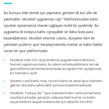
Bu bonusu elde etmek için yapmanız gereken ilk kez afin de
yatırmaktır. Mostbet uygulaması cep” “telefonunuzdan bahis
oyunları oynamanıza olanak sağlayan mobil bir yazılımdır. Bu
uygulama ile kolayca bahis oynayabilir ve daha fazla para
kazanabilirsiniz. Mostbet internet casino, dünyanın dört bir
yanından yüzlerce spor karşılaşmasında oranlar ve bahis hatları
sunan bir spor platformudur.
Mostbet indir iOS veya Android uygulamalarında bunu
hemen yapamıyorsanız, bu işlemi erteleyebilirsiniz ancak
güncelleme tamamlanana kadar programı her açtığınızda
bir hatırlatıcı açılır.
Şirketin canlı bahis, maç öncesi bahis ve sanal spor bahisleri
gibi bir dizi bahis alternatifi sunması beklenmektedir.
Mostbet, Türkiye’de” “spor bahislerinden canlı kumarhane
oyunlarına kadar geniş bir yelpazedeki kumar ve bahis
seçeneklerini arayan kullanıcılar için ideal bir tercihtir.