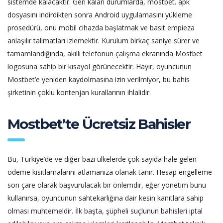
sistemde kalacaktır. Geri kalan durumlarda, mostbet. apk
dosyasını indirdikten sonra Android uygulamasını yükleme
prosedürü, onu mobil cihazda başlatmak ve basit empieza
anlaşılır talimatları izlemektir. Kurulum birkaç saniye sürer ve
tamamlandığında, akıllı telefonun çalışma ekranında Mostbet
logosuna sahip bir kısayol görünecektir. Hayır, oyuncunun
Mostbet’e yeniden kaydolmasına izin verilmiyor, bu bahis
şirketinin çoklu kontenjan kurallarının ihlalidir.
Mostbet’te Ücretsiz Bahisler
Bu, Türkiye’de ve diğer bazı ülkelerde çok sayıda hale gelen
ödeme kısıtlamalarını atlamanıza olanak tanır. Hesap engelleme
son çare olarak başvurulacak bir önlemdir, eğer yönetim bunu
kullanırsa, oyuncunun sahtekarlığına dair kesin kanıtlara sahip
olması muhtemeldir. İlk başta, şüpheli suçlunun bahisleri iptal