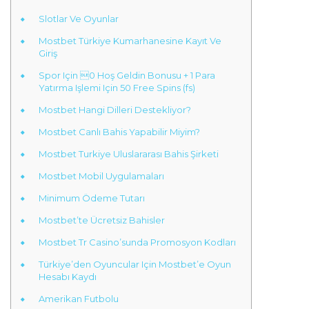
Slotlar Ve Oyunlar
Mostbet Türkiye Kumarhanesine Kayıt Ve
Giriş
Spor Için 0 Hoş Geldin Bonusu + 1 Para
Yatırma Işlemi Için 50 Free Spins (fs)
Mostbet Hangi Dilleri Destekliyor?
Mostbet Canlı Bahis Yapabilir Miyim?
Mostbet Turkiye Uluslararası Bahis Şirketi
Mostbet Mobil Uygulamaları
Minimum Ödeme Tutarı
Mostbet’te Ücretsiz Bahisler
Mostbet Tr Casino’sunda Promosyon Kodları
Türkiye’den Oyuncular Için Mostbet’e Oyun
Hesabı Kaydı
Amerikan Futbolu