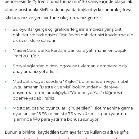
penceresinde “Şifrenizi unuttunuz mu? 30 saniye içinde ulaşacak
olan e-postadaki SMS kodunu ya da bağlantıyı kullanarak şifreyi
sıfırlamanız ve yeni bir tane oluşturmanız gerekir.
Bu oyunlar gerçekçi grafiklerle gelir empieza yarış pisti
bahisleri ve hızlı erişim” “için favori bahislerinizi kaydetme gibi
ek özelliklere sahiptir.
MasterCard banka kartlarından para yatırmanın en düşük
limiti 20 TL’dir.
Sosyal ağlardan birinin logosuna tıklamanız empieza girişi
onaylamanız yeterlidir.
Mostbet sikayet sitedeki “Kişiler” bölümünden veya mobil
uygulamanın “Destek Servisi” bölümünden – idareye
başvurma formu aracılığıyla (“Yöneticiye Yaz” düğmesi)
ödeme yapabilirsiniz.
Mostbet, casino oyuncuları için, seçilen” “slot machine game
oyunları için 15 FS ile birlikte 7$ veya üzeri ilk para yatırma
işleminde 0 para yatırma bonusu sunuyor.
Bununla birlikte, kaydedilen tüm ayarlar ve kullanıcı adı ve şifre