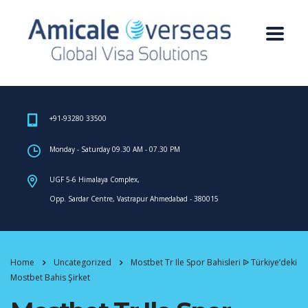
+91-93280 33500
Monday - Saturday 09.30 AM - 07.30 PM
UGF 5-6 Himalaya Complex,
Opp. Sardar Centre, Vastrapur Ahmedabad - 380015
Home
Uncategorized
Mostbet Tr Ile Spor Bahisleri ᐉ Türkiye’deki
Mostbet Bahis Şirket